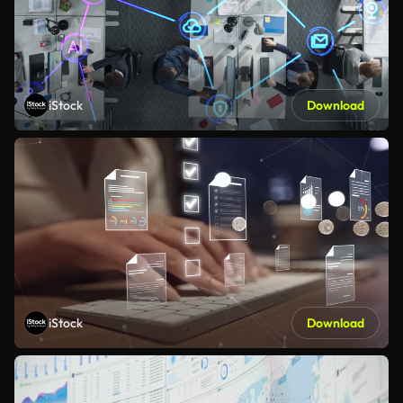
iStock
Download
iStock
Download