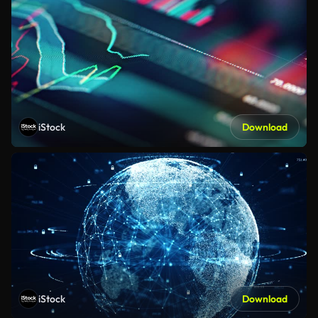
iStock
Download
iStock
Download