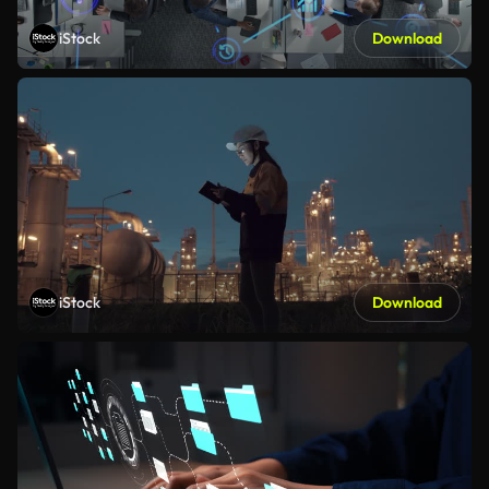
iStock
Download
iStock
Download