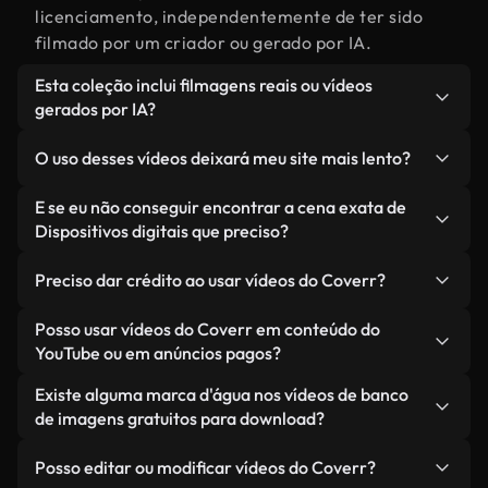
licenciamento, independentemente de ter sido
filmado por um criador ou gerado por IA.
Esta coleção inclui filmagens reais ou vídeos
gerados por IA?
Ambas. Esta é uma biblioteca híbrida composta
O uso desses vídeos deixará meu site mais lento?
por filmagens reais, feitas por humanos,
relacionadas a Dispositivos digitais, juntamente
Não, se você selecionar nossas versões
E se eu não conseguir encontrar a cena exata de
com vídeos gerados por IA. Cada vídeo é
otimizadas. Oferecemos formatos leves e prontos
Dispositivos digitais que preciso?
claramente identificado para que você sempre
para a web, projetados para uso em segundo plano
Você pode criar um instantaneamente usando o
saiba o que está usando.
— mantendo a alta qualidade, minimizando os
Preciso dar crédito ao usar vídeos do Coverr?
Coverr AI Studio. Basta descrever a cena — como
tempos de carregamento e melhorando métricas
"Dispositivos digitais ao pôr do sol" — e o Studio
Não é necessário dar crédito. Todos os vídeos em
Posso usar vídeos do Coverr em conteúdo do
como LCP.
gerará um vídeo personalizado para você em
nossa biblioteca são livres de direitos autorais e
YouTube ou em anúncios pagos?
segundos, alinhado com nossos padrões de
podem ser usados sem mencionar o criador —
Sim. Todas as imagens de arquivo da Coverr
Existe alguma marca d'água nos vídeos de banco
licenciamento.
embora isso seja sempre bem-vindo.
podem ser usadas em vídeos monetizados do
de imagens gratuitos para download?
YouTube, promoções em redes sociais e anúncios
Não. Nenhum dos nossos vídeos gratuitos — sejam
de clientes — desde que você não esteja
Posso editar ou modificar vídeos do Coverr?
reais ou gerados por IA — inclui marcas d'água.