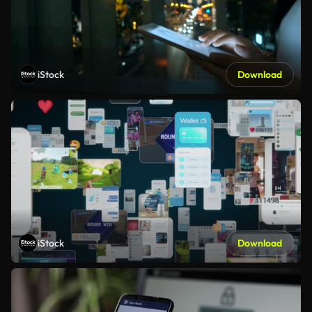
iStock
Download
iStock
Download