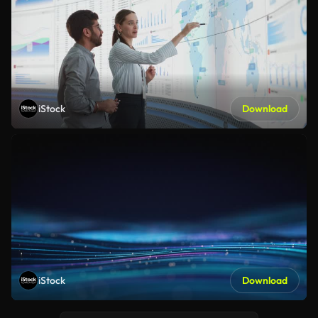
iStock
Download
iStock
Download