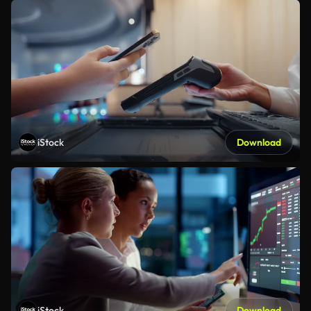
iStock
Download
iStock
Download