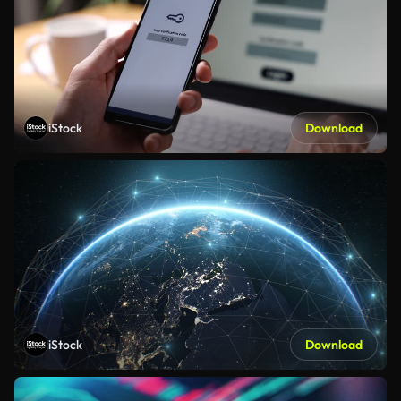
iStock
Download
iStock
Download