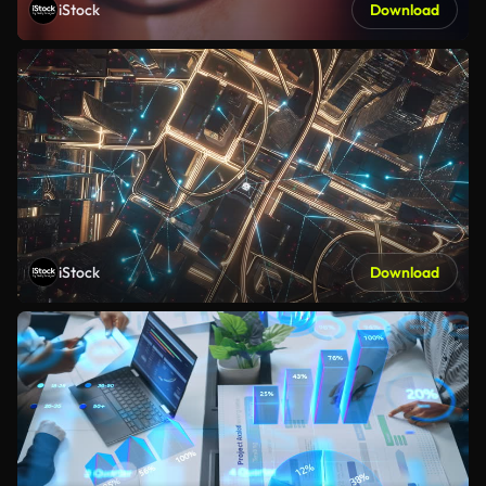
iStock
Download
iStock
Download