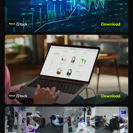
iStock
Download
iStock
Download