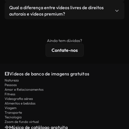
revendendo ou redistribuindo as imagens em si
Você recebe imagens limpas e prontas para usar.
Sim. Você pode cortar, recortar ou remixar nossos
Qual a diferença entre vídeos livres de direitos
como um produto independente.
vídeos livremente. Apenas certifique-se de que o
autorais e vídeos premium?
produto final esteja de acordo com nossa licença e
Os vídeos isentos de royalties incluem direitos
não seja redistribuído como conteúdo bruto de
comerciais, enquanto o conteúdo premium inclui
banco de imagens.
imagens exclusivas, resolução 4K e proteções de
Ainda tem dúvidas?
licenciamento estendidas.
Contate-nos
Vídeos de banco de imagens gratuitos
Natureza
Pessoas
Amor e Relacionamentos
Fitness
Videografia aérea
Alimentos e bebidas
Viagem
Transporte
Tecnologia
Zoom de fundo virtual
Música de catálogo gratuita