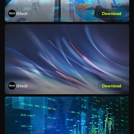
iStock
Download
iStock
Download