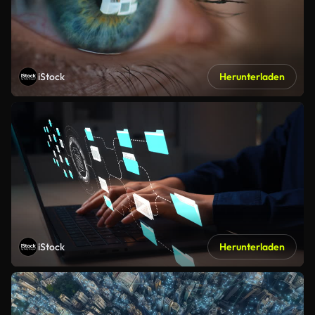
iStock
Herunterladen
iStock
Herunterladen