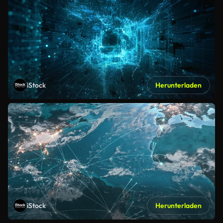
iStock
Herunterladen
iStock
Herunterladen