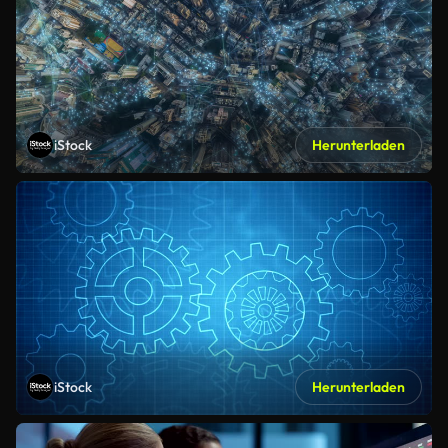
iStock
Herunterladen
iStock
Herunterladen