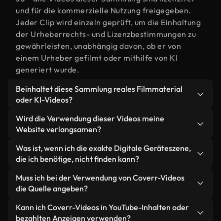
und für die kommerzielle Nutzung freigegeben.
Jeder Clip wird einzeln geprüft, um die Einhaltung
der Urheberrechts- und Lizenzbestimmungen zu
gewährleisten, unabhängig davon, ob er von
einem Urheber gefilmt oder mithilfe von KI
generiert wurde.
Beinhaltet diese Sammlung reales Filmmaterial
oder KI-Videos?
Beides. Es handelt sich um eine Hybridbibliothek
Wird die Verwendung dieser Videos meine
aus realen, von Menschen aufgenommenen
Website verlangsamen?
Filmaufnahmen zum Thema Digitale Geräte und
Nicht, wenn Sie unsere optimierten Versionen
Was ist, wenn ich die exakte Digitale Geräteszene,
KI-generierten Videos. Jedes Video ist eindeutig
wählen. Wir bieten schlanke, webfähige Formate,
die ich benötige, nicht finden kann?
beschriftet, sodass Sie immer wissen, was Sie
die für die Hintergrundverarbeitung entwickelt
verwenden.
Mit Coverr AI Studio erstellen Sie im
Muss ich bei der Verwendung von Coverr-Videos
wurden – so bleibt die Qualität hoch, während
Handumdrehen ein solches Video. Beschreiben Sie
die Quelle angeben?
gleichzeitig die Ladezeiten minimiert und
einfach die Szene – zum Beispiel "Digitale Geräte
Kennzahlen wie LCP verbessert werden.
Eine Namensnennung ist nicht erforderlich. Alle
Kann ich Coverr-Videos in YouTube-Inhalten oder
bei Sonnenuntergang" – und das Studio generiert
Videos in unserer Stockbibliothek sind lizenzfrei
bezahlten Anzeigen verwenden?