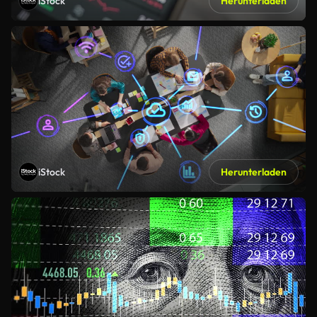
iStock
Herunterladen
iStock
Herunterladen