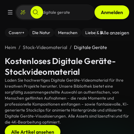
Anmelden
Alle anzeigen
Coverr+
Die Natur
Menschen
Liebe & Beziehungen
F
Heim
Stock-Videomaterial
Digitale Geräte
Kostenloses Digitale Geräte-
Stockvideomaterial
Laden Sie hochwertiges Digitale Geräte-Videomaterial für Ihre
kreativen Projekte herunter. Unsere Bibliothek bietet eine
sorgfältig zusammengestellte Auswahl an authentischen, von
Menschen gefilmten Aufnahmen – die reale Momente und
professionelle Kompositionen einfangen – sowie fantasievolle, KI-
generierte Stockclips für animierte Hintergründe und stilisierte
Digitale Geräte-Visualisierungen. Alle Assets sind lizenzfrei und für
die 4K-Bearbeitung optimiert.
Alle Artikel ansehen