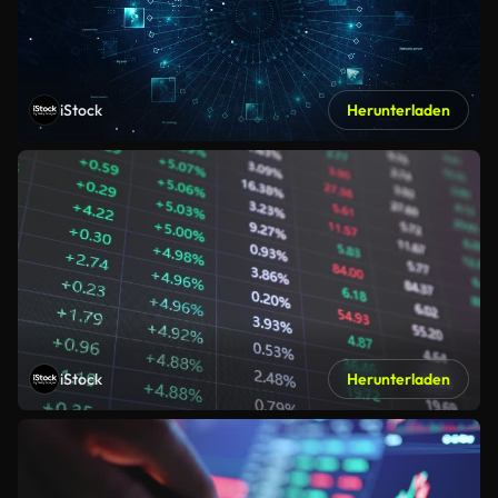
iStock
Herunterladen
iStock
Herunterladen