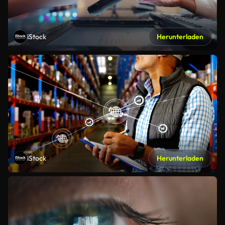
iStock
Herunterladen
iStock
Herunterladen