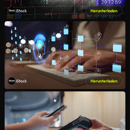
iStock
Herunterladen
iStock
Herunterladen