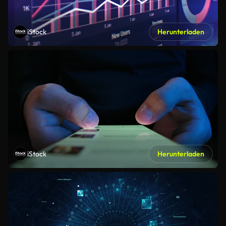
iStock
Herunterladen
iStock
Herunterladen