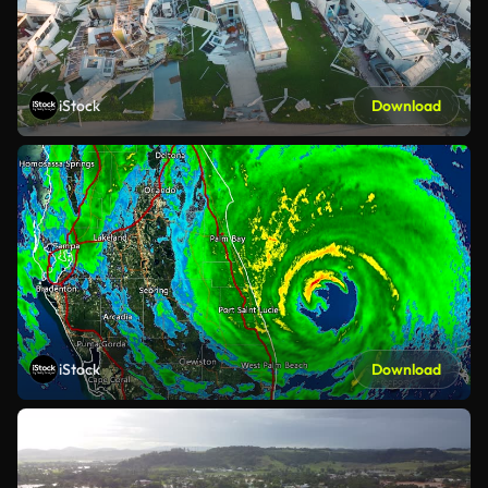
iStock
Download
iStock
Download