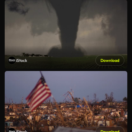
iStock
Download
iStock
Download