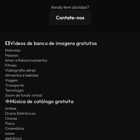
imagens exclusivas, resolução 4K e proteções de
Ainda tem dúvidas?
licenciamento estendidas.
Contate-nos
Vídeos de banco de imagens gratuitos
Natureza
Pessoas
Amor e Relacionamentos
Fitness
Videografia aérea
Alimentos e bebidas
Viagem
Transporte
Tecnologia
Zoom de fundo virtual
Música de catálogo gratuita
síntese
Drums Eletrônicos
Chaves
Piano
Cinemática
suave
eletrônico