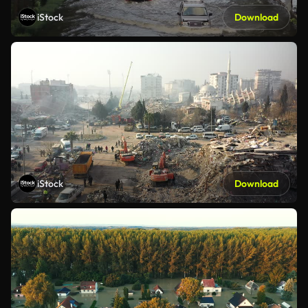
iStock
Download
iStock
Download