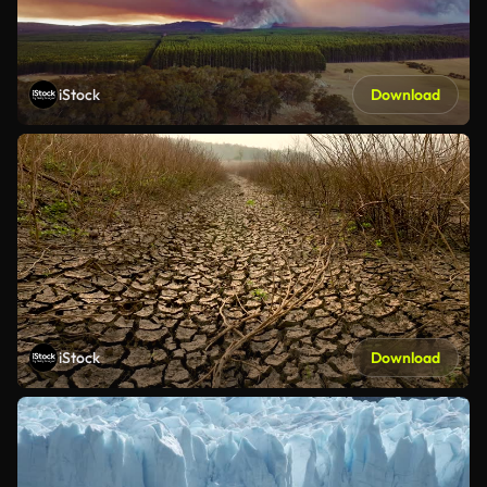
iStock
Download
iStock
Download