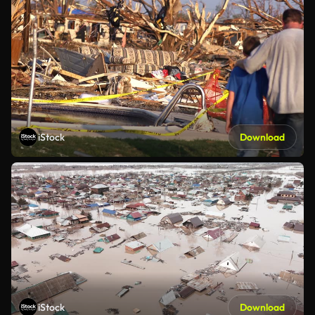
iStock
Download
iStock
Download