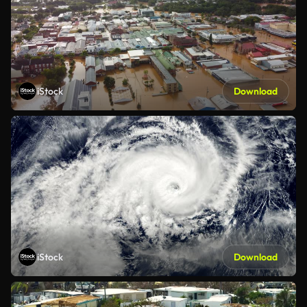
iStock
Download
iStock
Download