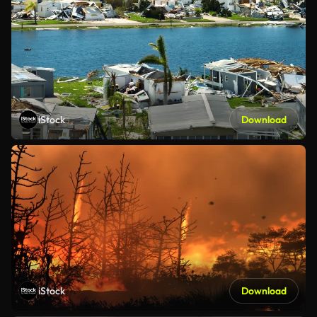
iStock
Download
iStock
Download