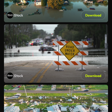
iStock
Download
iStock
Download