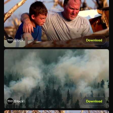
iStock
Download
iStock
Download