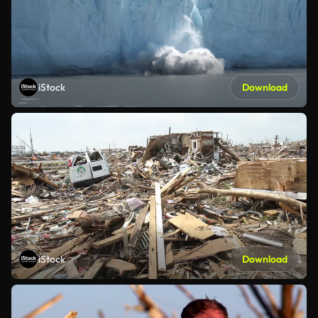
iStock
Download
iStock
Download