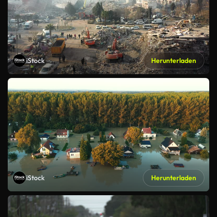
iStock
Herunterladen
iStock
Herunterladen