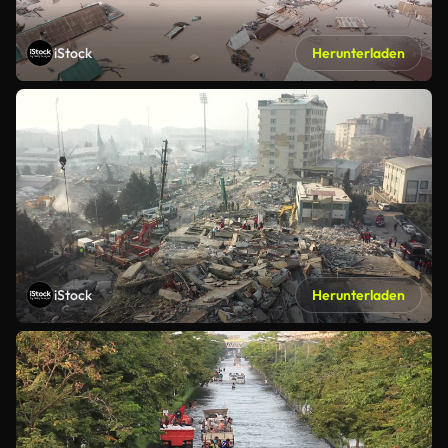
iStock
Herunterladen
iStock
Herunterladen