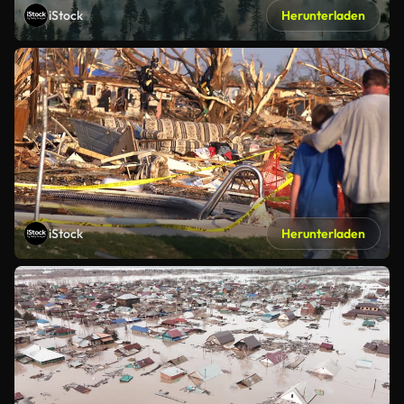
iStock
Herunterladen
iStock
Herunterladen