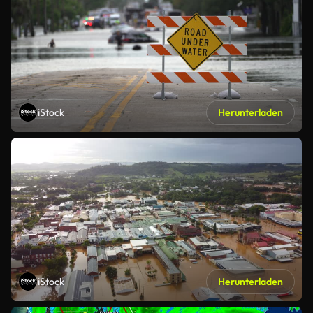
iStock
Herunterladen
iStock
Herunterladen