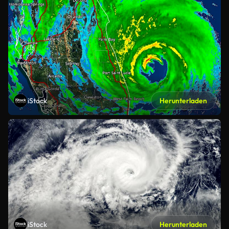
iStock
Herunterladen
iStock
Herunterladen