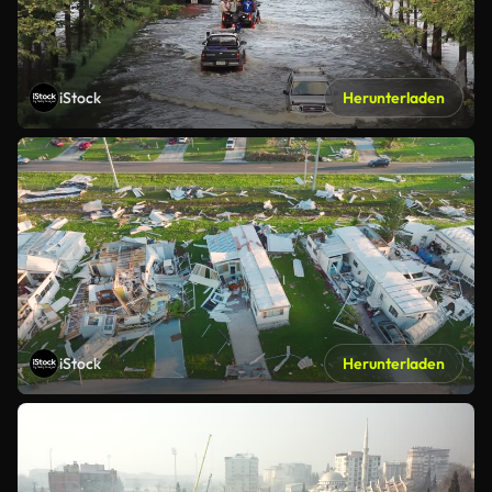
iStock
Herunterladen
iStock
Herunterladen