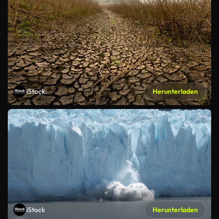
iStock
Herunterladen
iStock
Herunterladen