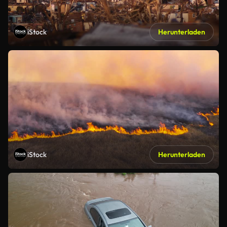
iStock
Herunterladen
iStock
Herunterladen