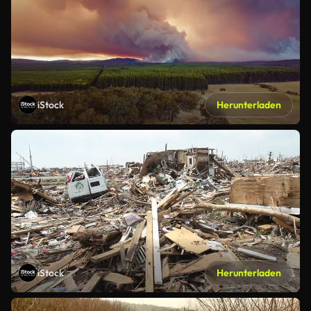
iStock
Herunterladen
iStock
Herunterladen