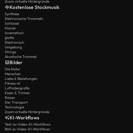
Zoom virtuelle Hintergründe
Kostenlose Stockmusik
Synthese
Elektronische Trommeln
Schlüssel
Klavier
kinematisch
glatte
Elektronisch
Umgebung
Strings
Akustische Trommel
Bilder
Die Natur
Menschen
Liebe & Beziehungen
Fitness ist
Luftvideografie
Essen & Trinken
Reisen
Der Transport
Technologie
Zoom virtuelle Hintergründe
KI-Workflows
Text-zu-Video-KI-Workflows
Bild-zu-Video-KI-Workflows