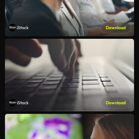
iStock
Download
iStock
Download