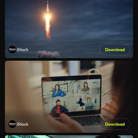
iStock
Download
iStock
Download