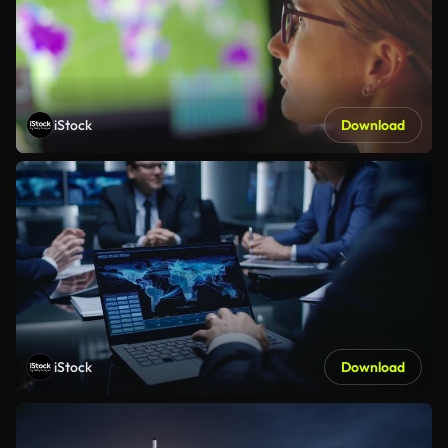
iStock
Download
iStock
Download