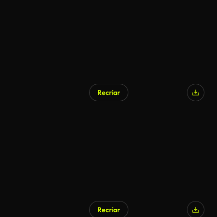
Recriar
Recriar