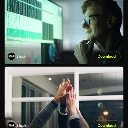
iStock
Download
iStock
Download