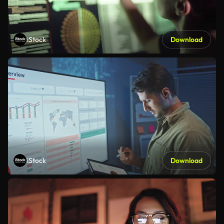
iStock
Download
iStock
Download