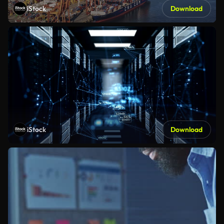
iStock
Download
iStock
Download