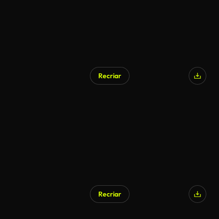
Recriar
Recriar