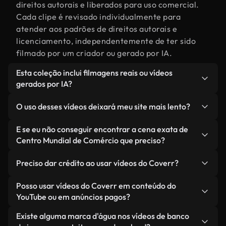
direitos autorais e liberados para uso comercial.
Cada clipe é revisado individualmente para
atender aos padrões de direitos autorais e
licenciamento, independentemente de ter sido
filmado por um criador ou gerado por IA.
Esta coleção inclui filmagens reais ou vídeos
gerados por IA?
Ambas. Esta é uma biblioteca híbrida composta
O uso desses vídeos deixará meu site mais lento?
por filmagens reais, feitas por humanos,
relacionadas a Centro Mundial de Comércio,
Não, se você selecionar nossas versões
E se eu não conseguir encontrar a cena exata de
juntamente com vídeos gerados por IA. Cada
otimizadas. Oferecemos formatos leves e prontos
Centro Mundial de Comércio que preciso?
vídeo é claramente identificado para que você
para a web, projetados para uso em segundo plano
Você pode criar um instantaneamente usando o
sempre saiba o que está usando.
— mantendo a alta qualidade, minimizando os
Preciso dar crédito ao usar vídeos do Coverr?
Coverr AI Studio. Basta descrever a cena — como
tempos de carregamento e melhorando métricas
"Centro Mundial de Comércio ao pôr do sol" — e o
Não é necessário dar crédito. Todos os vídeos em
Posso usar vídeos do Coverr em conteúdo do
como LCP.
Studio gerará um vídeo personalizado para você
nossa biblioteca são livres de direitos autorais e
YouTube ou em anúncios pagos?
em segundos, alinhado com nossos padrões de
podem ser usados sem mencionar o criador —
Sim. Todas as imagens de arquivo da Coverr
Existe alguma marca d'água nos vídeos de banco
licenciamento.
embora isso seja sempre bem-vindo.
podem ser usadas em vídeos monetizados do