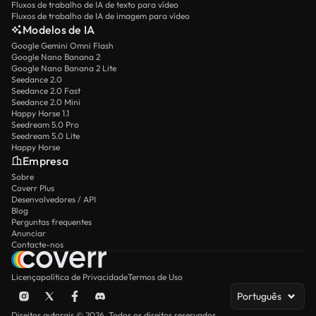
Fluxos de trabalho de IA de texto para vídeo
Fluxos de trabalho de IA de imagem para vídeo
Modelos de IA
Google Gemini Omni Flash
Google Nano Banana 2
Google Nano Banana 2 Lite
Seedance 2.0
Seedance 2.0 Fast
Seedance 2.0 Mini
Happy Horse 1.1
Seedream 5.0 Pro
Seedream 5.0 Lite
Happy Horse
Empresa
Sobre
Coverr Plus
Desenvolvedores / API
Blog
Perguntas frequentes
Anunciar
Contacte-nos
Licença
política de Privacidade
Termos de Uso
Português
Direitos autorais © 2026. Todos os direitos reservados.