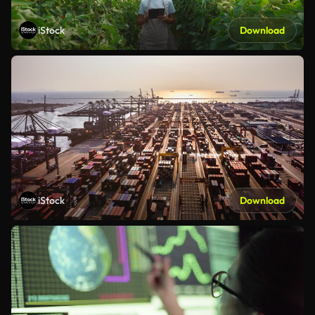
iStock
Download
iStock
Download