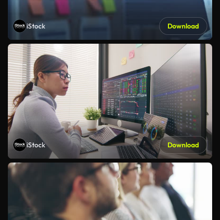
iStock
Download
iStock
Download