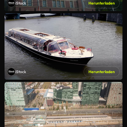
iStock
Herunterladen
iStock
Herunterladen