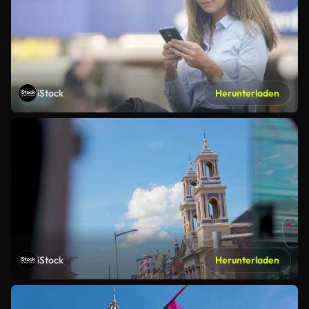
iStock
Herunterladen
iStock
Herunterladen