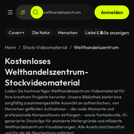
Anmelden
Alle anzeigen
Coverr+
Die Natur
Menschen
Liebe & Beziehungen
F
Heim
Stock-Videomaterial
Welthandelszentrum
Kostenloses
Welthandelszentrum-
Stockvideomaterial
Laden Sie hochwertiges Welthandelszentrum-Videomaterial für
Ihre kreativen Projekte herunter. Unsere Bibliothek bietet eine
sorgfältig zusammengestellte Auswahl an authentischen, von
Menschen gefilmten Aufnahmen – die reale Momente und
professionelle Kompositionen einfangen – sowie fantasievolle, KI-
generierte Stockclips für animierte Hintergründe und stilisierte
Welthandelszentrum-Visualisierungen. Alle Assets sind lizenzfrei
und für die 4K-Bearbeitung optimiert.