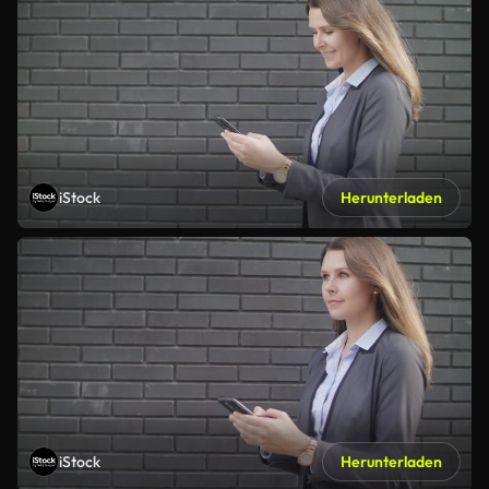
iStock
Herunterladen
iStock
Herunterladen