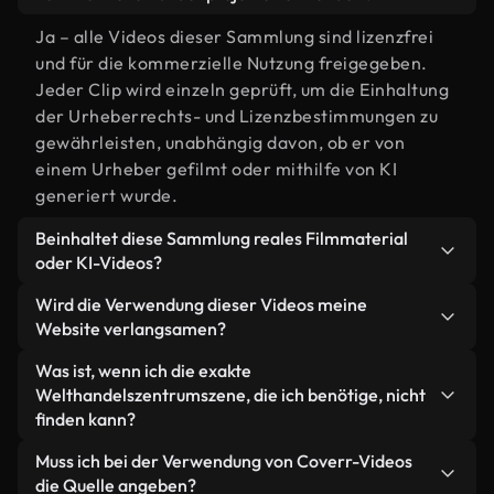
Ja – alle Videos dieser Sammlung sind lizenzfrei
und für die kommerzielle Nutzung freigegeben.
Jeder Clip wird einzeln geprüft, um die Einhaltung
der Urheberrechts- und Lizenzbestimmungen zu
gewährleisten, unabhängig davon, ob er von
einem Urheber gefilmt oder mithilfe von KI
generiert wurde.
Beinhaltet diese Sammlung reales Filmmaterial
oder KI-Videos?
Beides. Es handelt sich um eine Hybridbibliothek
Wird die Verwendung dieser Videos meine
aus realen, von Menschen aufgenommenen
Website verlangsamen?
Filmaufnahmen zum Thema Welthandelszentrum
Nicht, wenn Sie unsere optimierten Versionen
Was ist, wenn ich die exakte
und KI-generierten Videos. Jedes Video ist
wählen. Wir bieten schlanke, webfähige Formate,
Welthandelszentrumszene, die ich benötige, nicht
eindeutig beschriftet, sodass Sie immer wissen,
die für die Hintergrundverarbeitung entwickelt
finden kann?
was Sie verwenden.
wurden – so bleibt die Qualität hoch, während
Mit Coverr AI Studio erstellen Sie im
Muss ich bei der Verwendung von Coverr-Videos
gleichzeitig die Ladezeiten minimiert und
Handumdrehen ein solches Video. Beschreiben Sie
die Quelle angeben?