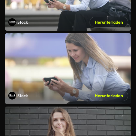
iStock
Herunterladen
iStock
Herunterladen