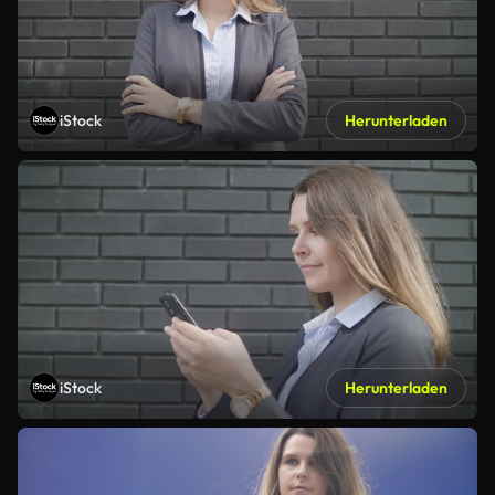
iStock
Herunterladen
iStock
Herunterladen