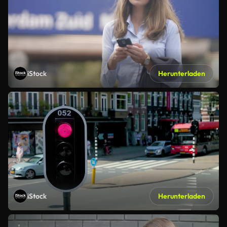
iStock
Herunterladen
iStock
Herunterladen