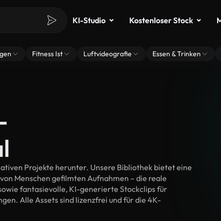
KI-Studio
Kostenloser Stock
M
ngen
Fitness Ist
Luftvideografie
Essen & Trinken
-
l
ativen Projekte herunter. Unsere Bibliothek bietet eine
 von Menschen gefilmten Aufnahmen – die reale
wie fantasievolle, KI-generierte Stockclips für
gen. Alle Assets sind lizenzfrei und für die 4K-