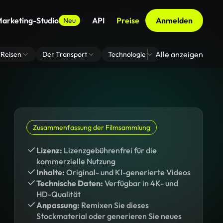
arketing-Studio
API
Preise
Anmelden
Neu
Alle anzeigen
Reisen
Der Transport
Technologie
Zoom Virtuelle H
Zusammenfassung der Filmsammlung
Lizenz:
Lizenzgebührenfrei für die
kommerzielle Nutzung
Inhalte:
Original- und KI-generierte Videos
Technische Daten:
Verfügbar in 4K- und
HD-Qualität
Anpassung:
Remixen Sie dieses
Stockmaterial oder generieren Sie neues