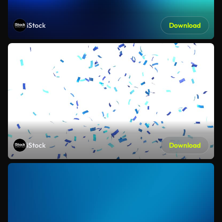
iStock
Download
iStock
Download