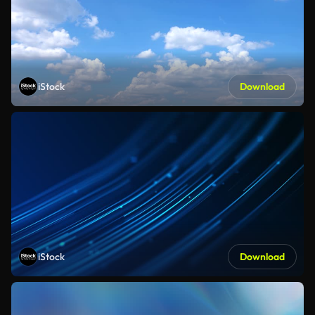
iStock
Download
iStock
Download