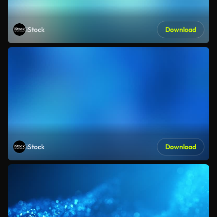
iStock
Download
iStock
Download