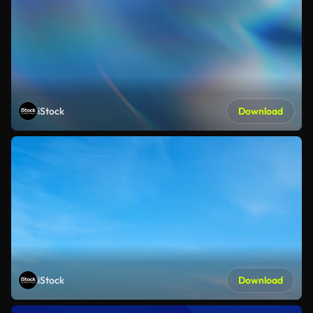
iStock
Download
iStock
Download