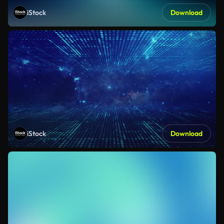
iStock
Download
iStock
Download