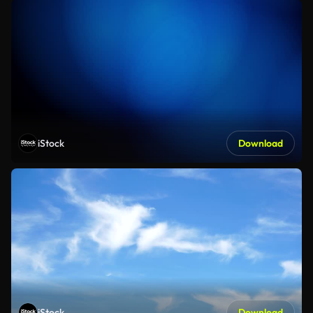
iStock
Download
iStock
Download