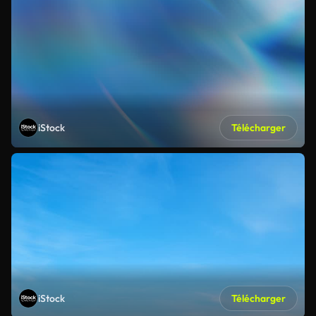
iStock
Télécharger
iStock
Télécharger