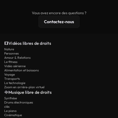
commerciaux, tandis que le contenu premium
comprend des séquences exclusives, une
Vous avez encore des questions ?
résolution 4K et des protections de licence
Contactez-nous
étendues.
Vidéos libres de droits
Nature
Personnes
Amour & Relations
Le fitness
Vidéo aérienne
Alimentation et boissons
Voyage
Transports
La technologie
Zoom en arrière-plan virtuel
Musique libre de droits
Synthèse
Drums électroniques
clés
Le piano
Cinématique