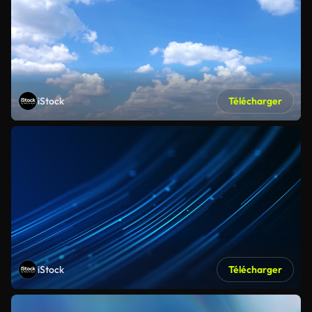
iStock
Télécharger
iStock
Télécharger