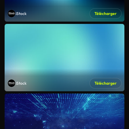
iStock
Télécharger
iStock
Télécharger