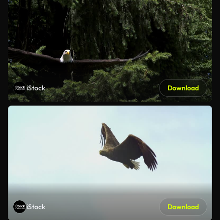
iStock
Download
iStock
Download