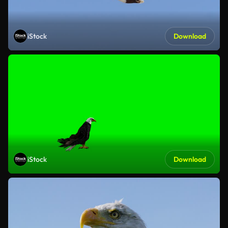
iStock
Download
iStock
Download