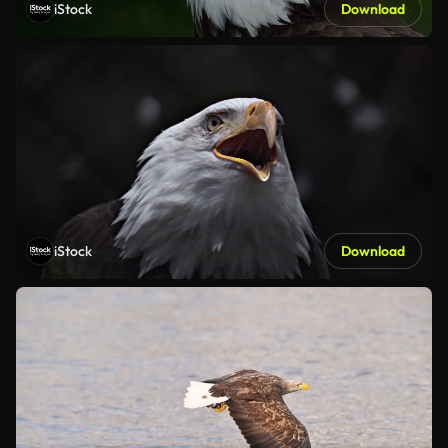
iStock
Download
iStock
Download