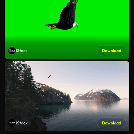
iStock
Download
iStock
Download