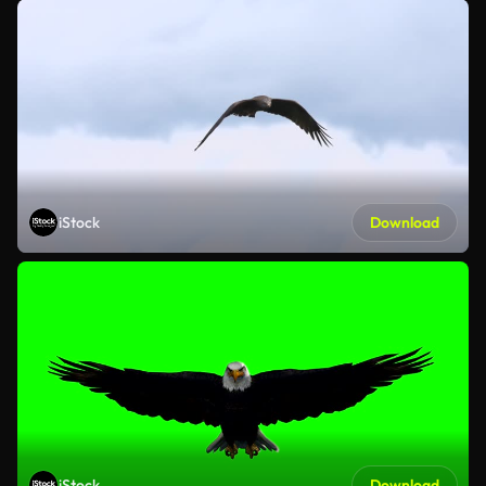
iStock
Download
iStock
Download