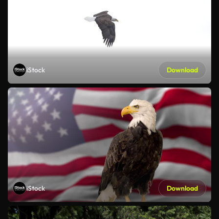
iStock
Download
iStock
Download