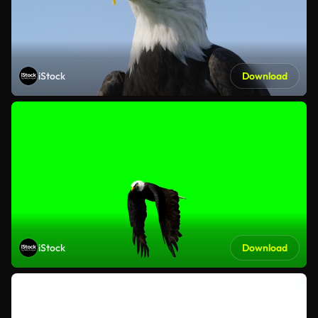
iStock
Download
iStock
Download