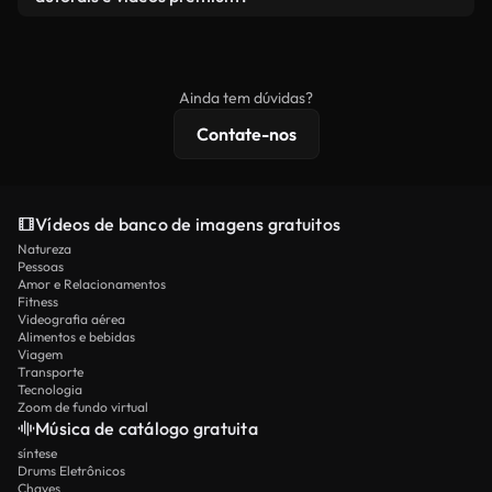
produto final esteja de acordo com nossa licença e
Os vídeos isentos de royalties incluem direitos
não seja redistribuído como conteúdo bruto de
comerciais, enquanto o conteúdo premium inclui
banco de imagens.
imagens exclusivas, resolução 4K e proteções de
Ainda tem dúvidas?
licenciamento estendidas.
Contate-nos
Vídeos de banco de imagens gratuitos
Natureza
Pessoas
Amor e Relacionamentos
Fitness
Videografia aérea
Alimentos e bebidas
Viagem
Transporte
Tecnologia
Zoom de fundo virtual
Música de catálogo gratuita
síntese
Drums Eletrônicos
Chaves