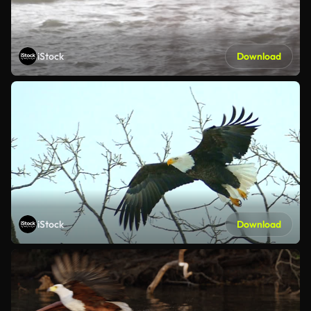
iStock
Download
iStock
Download