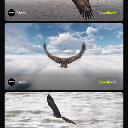
iStock
Download
iStock
Download