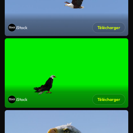
iStock
Télécharger
iStock
Télécharger