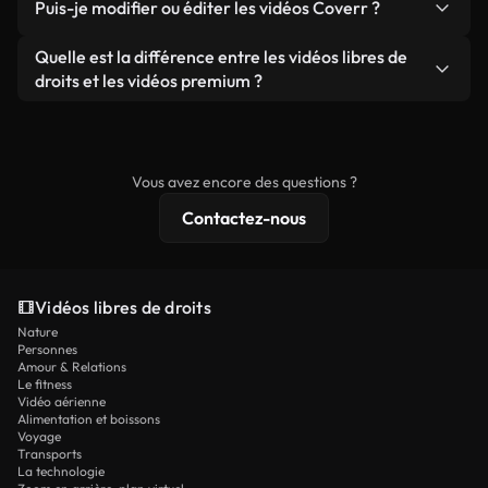
publicités clients, à condition de ne pas revendre
Puis-je modifier ou éditer les vidéos Coverr ?
soient réelles ou générées par IA, ne comporte de
ou redistribuer les séquences elles-mêmes en tant
filigrane. Vous obtenez des images nettes et
Oui. Vous pouvez librement découper, recadrer ou
Quelle est la différence entre les vidéos libres de
que produit autonome.
prêtes à l'emploi.
remixer nos vidéos. Assurez-vous simplement que
droits et les vidéos premium ?
le produit final respecte notre licence et ne soit
Les vidéos libres de droits incluent les droits
pas redistribué en tant que contenu libre de droits.
commerciaux, tandis que le contenu premium
comprend des séquences exclusives, une
Vous avez encore des questions ?
résolution 4K et des protections de licence
Contactez-nous
étendues.
Vidéos libres de droits
Nature
Personnes
Amour & Relations
Le fitness
Vidéo aérienne
Alimentation et boissons
Voyage
Transports
La technologie