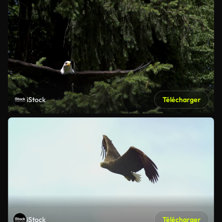
iStock
Télécharger
iStock
Télécharger