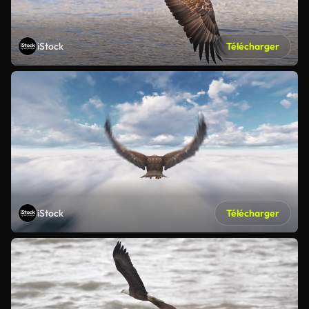
iStock
Télécharger
iStock
Télécharger