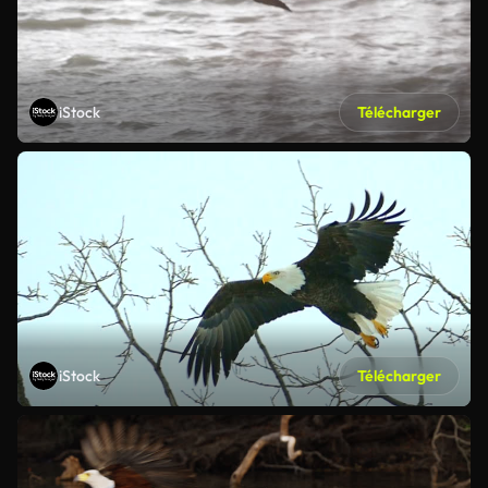
iStock
Télécharger
iStock
Télécharger