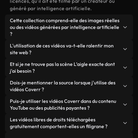
licences, qu'il ait été filmé par un créateur ou
généré par intelligence artificielle.
Cette collection comprend-elle des images réelles
ou des vidéos générées par intelligence artificielle
?
Les deux. Il s'agit d'une bibliothèque hybride
L'utilisation de ces vidéos va-t-elle ralentir mon
composée de véritables images filmées par des
site web ?
humains et liées à L’aigle, ainsi que de vidéos
Sauf si vous choisissez nos versions optimisées.
Et si je ne trouve pas la scène L’aigle exacte dont
générées par IA. Chaque vidéo est clairement
Nous proposons des formats légers, prêts pour le
j'ai besoin ?
identifiée afin que vous sachiez toujours ce que
web et conçus pour une utilisation en arrière-plan :
vous utilisez.
Vous pouvez en créer une instantanément avec
Dois-je mentionner la source lorsque j'utilise des
ils conservent une qualité élevée tout en
Coverr AI Studio. Il vous suffit de décrire la scène,
vidéos Coverr ?
minimisant les temps de chargement et en
par exemple « L’aigle au coucher du soleil », et le
améliorant des indicateurs comme le LCP.
Aucune attribution n'est requise. Toutes les vidéos
Puis-je utiliser les vidéos Coverr dans du contenu
Studio générera en quelques secondes une vidéo
de notre bibliothèque sont libres de droits et
YouTube ou des publicités payantes ?
personnalisée conforme à nos normes de licence.
peuvent être utilisées sans mentionner l'auteur,
Oui. Toutes les séquences vidéo de Coverr peuvent
Les vidéos libres de droits téléchargées
même si cela est toujours apprécié.
être utilisées dans des vidéos YouTube monétisées,
gratuitement comportent-elles un filigrane ?
des promotions sur les réseaux sociaux et des
Non. Aucune de nos vidéos gratuites, qu'elles