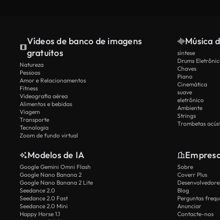
Vídeos de banco de imagens
Música d
gratuitos
síntese
Drums Eletrônic
Natureza
Chaves
Pessoas
Piano
Amor e Relacionamentos
Cinemática
Fitness
suave
Videografia aérea
eletrônico
Alimentos e bebidas
Ambiente
Viagem
Strings
Transporte
Trombetas acúst
Tecnologia
Zoom de fundo virtual
Modelos de IA
Empres
Google Gemini Omni Flash
Sobre
Google Nano Banana 2
Coverr Plus
Google Nano Banana 2 Lite
Desenvolvedores
Seedance 2.0
Blog
Seedance 2.0 Fast
Perguntas frequ
Seedance 2.0 Mini
Anunciar
Happy Horse 1.1
Contacte-nos