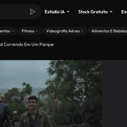
Estúdio IA
Stock Gratuito
Es
entos
Fitness
Videografia Aérea
Alimentos E Bebida
l Correndo Em Um Parque