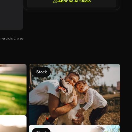
Abrir no AI Studio
merciais Livres
iStock