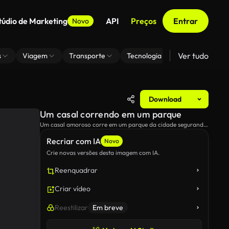
túdio de Marketing
API
Preços
Entrar
Novo
Ver tudo
s
Viagem
Transporte
Tecnologia
Zoom De Fundo
Download
Um casal correndo em um parque
Um casal amoroso corre em um parque da cidade segurando
as mãos.
Recriar com IA
Novo
Crie novas versões desta imagem com IA.
Reenquadrar
Criar vídeo
Reestilizar
Em breve