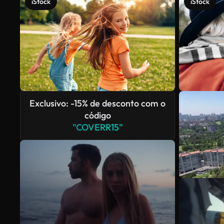
iStock
iStock
Exclusivo: -15% de desconto com o
código
"COVERR15"