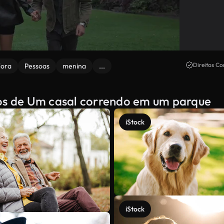
Direitos Co
Fora
Pessoas
menina
...
dos de Um casal correndo em um parque
iStock
iStock