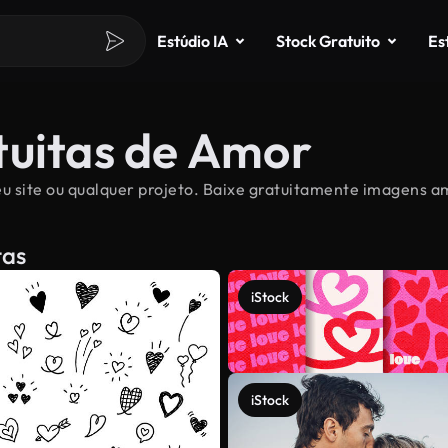
Estúdio IA
Stock Gratuito
Es
tuitas de Amor
u site ou qualquer projeto. Baixe gratuitamente imagens amo
tas
iStock
iStock