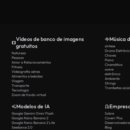
Vídeos de banco de imagens
Música d
gratuitos
síntese
Drums Eletrônic
Natureza
Chaves
Pessoas
Piano
Amor e Relacionamentos
Cinemática
Fitness
suave
Videografia aérea
eletrônico
Alimentos e bebidas
Ambiente
Viagem
Strings
Transporte
Trombetas acúst
Tecnologia
Zoom de fundo virtual
Modelos de IA
Empres
Google Gemini Omni Flash
Sobre
Google Nano Banana 2
Coverr Plus
Google Nano Banana 2 Lite
Desenvolvedores
Seedance 2.0
Blog