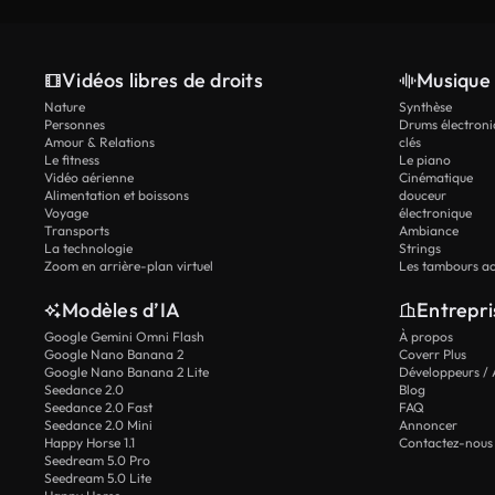
Vidéos libres de droits
Musique 
Nature
Synthèse
Personnes
Drums électroni
Amour & Relations
clés
Le fitness
Le piano
Vidéo aérienne
Cinématique
Alimentation et boissons
douceur
Voyage
électronique
Transports
Ambiance
La technologie
Strings
Zoom en arrière-plan virtuel
Les tambours ac
Modèles d’IA
Entrepri
Google Gemini Omni Flash
À propos
Google Nano Banana 2
Coverr Plus
Google Nano Banana 2 Lite
Développeurs / 
Seedance 2.0
Blog
Seedance 2.0 Fast
FAQ
Seedance 2.0 Mini
Annoncer
Happy Horse 1.1
Contactez-nous
Seedream 5.0 Pro
Seedream 5.0 Lite