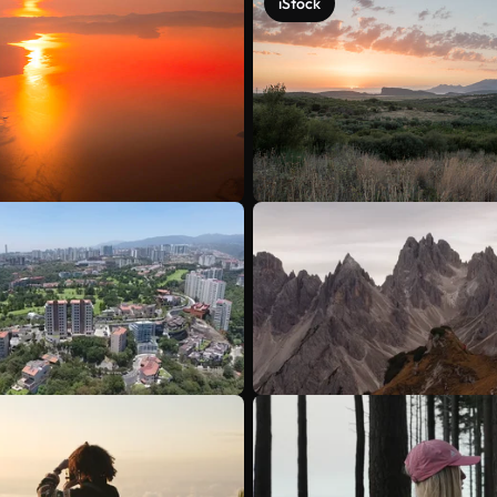
iStock