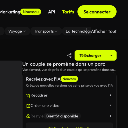
 Marketing
API
Tarifs
Se connecter
Nouveau
Afficher tout
Voyage
Transports
La Technologie
Zoom En Arri
Télécharger
Un couple se promène dans un parc
Vue d'avant, vue de près d'un couple qui se promène dans un
parc de la ville le jour de la Saint-Valentin.
Recréez avec l’IA
Nouveau
Créez de nouvelles versions de cette prise de vue avec l’IA
Recadrer
Créer une vidéo
Restyle
Bientôt disponible