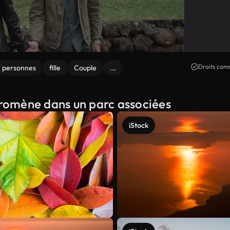
Droits comm
personnes
fille
Couple
...
 promène dans un parc associées
iStock