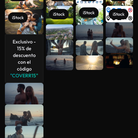
iStock
iStock
iStock
iStock
Ver más
Exclusivo -
15% de
descuento
con el
código
"COVERR15"