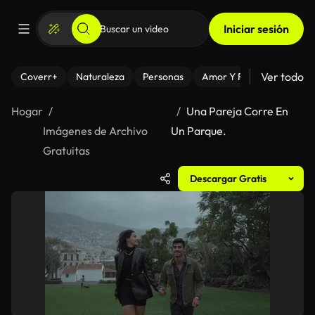
Iniciar sesión
Ver todo
Coverr+
Naturaleza
Personas
Amor Y Relaciones
El
Hogar
Una Pareja Corre En
Imágenes de Archivo
Un Parque.
Gratuitas
Descargar Gratis