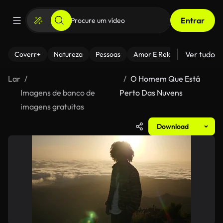
Entrar
Ver tudo
Coverr+
Natureza
Pessoas
Amor E Relacionamentos
Lar
O Homem Que Está
Imagens de banco de
Perto Das Nuvens
imagens gratuitas
Download