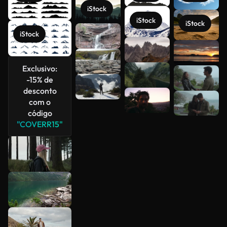
iStock
iStock
iStock
iStock
Veja mais
Exclusivo:
-15% de
desconto
com o
código
"COVERR15"