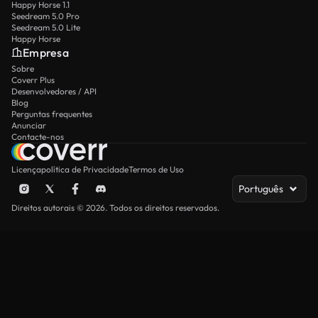
Happy Horse 1.1
Seedream 5.0 Pro
Seedream 5.0 Lite
Happy Horse
Empresa
Sobre
Coverr Plus
Desenvolvedores / API
Blog
Perguntas frequentes
Anunciar
Contacte-nos
Licença
política de Privacidade
Termos de Uso
Português
Direitos autorais © 2026. Todos os direitos reservados.