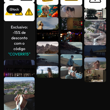
iStock
Veja mais
Exclusivo:
-15% de
desconto
com o
código
"COVERR15"