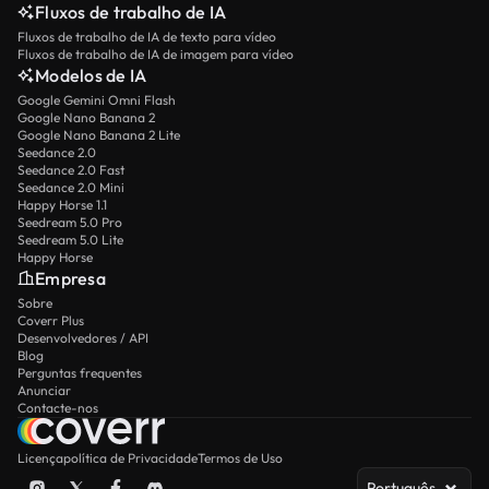
Fluxos de trabalho de IA
Fluxos de trabalho de IA de texto para vídeo
Fluxos de trabalho de IA de imagem para vídeo
Modelos de IA
Google Gemini Omni Flash
Google Nano Banana 2
Google Nano Banana 2 Lite
Seedance 2.0
Seedance 2.0 Fast
Seedance 2.0 Mini
Happy Horse 1.1
Seedream 5.0 Pro
Seedream 5.0 Lite
Happy Horse
Empresa
Sobre
Coverr Plus
Desenvolvedores / API
Blog
Perguntas frequentes
Anunciar
Contacte-nos
Licença
política de Privacidade
Termos de Uso
Português