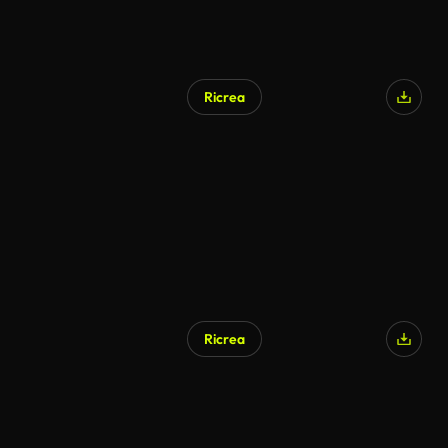
Ricrea
Ricrea