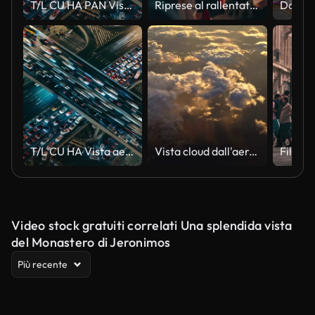
T/L CU HA PAN Vista aerea del traffico dell'ora di punta su più autostrade di notte / Pechino, Cina
Riprese al rallentatore 4K di pendolari affollati che camminano nell'ora di punta sul ponte di londra nel quartiere del centro di londra, regno unito, affari e trasporti del concetto di cultura britannica
T/L CU HA Vista aerea del traffico dell'ora di punta su più autostrade di notte / Pechino, Cina
Vista cloud dall'aereo.
Video stock gratuiti correlati Una splendida vista
del Monastero di Jeronimos
Più recente