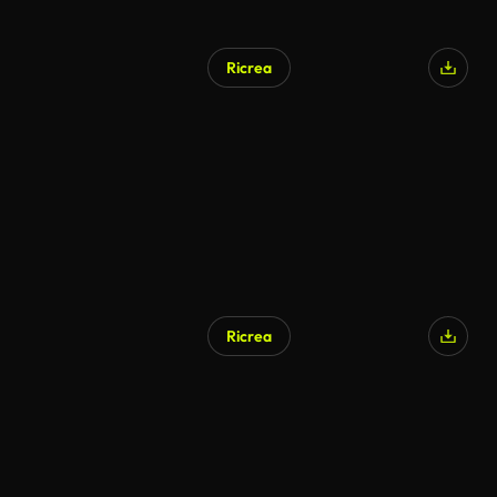
Ricrea
Ricrea