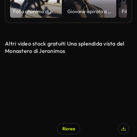
Folla anonima di persone che camminano in via San Francisco al sole del mattino - Slow motion
Giovane ispirato a respirare profondamente con gli occhi chiusi, godendo di tranquillità
Altri video stock gratuiti Una splendida vista del
Monastero di Jeronimos
Ricrea