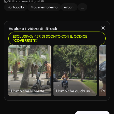
Diritti commerciali gratuiti
Portogallo
Movimento lento
urbani
...
Esplora i video di iStock
ESCLUSIVO: -15% DI SCONTO CON IL CODICE
"COVERR15"
Uomo che si mette il casco e sale su monopattino elettrico
Uomo che guida uno scooter elettrico su Sunny City Road