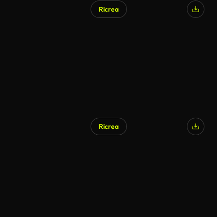
Ricrea
Generato da IA
Ricrea
Generato da IA