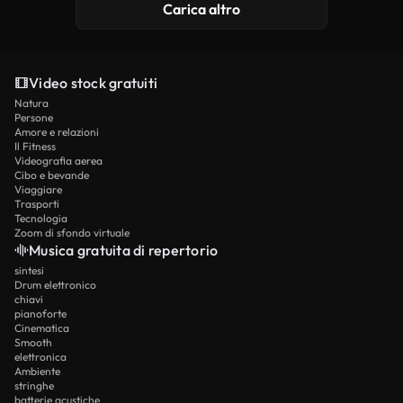
Carica altro
Video stock gratuiti
Natura
Persone
Amore e relazioni
Il Fitness
Videografia aerea
Cibo e bevande
Viaggiare
Trasporti
Tecnologia
Zoom di sfondo virtuale
Musica gratuita di repertorio
sintesi
Drum elettronico
chiavi
pianoforte
Cinematica
Smooth
elettronica
Ambiente
stringhe
batterie acustiche