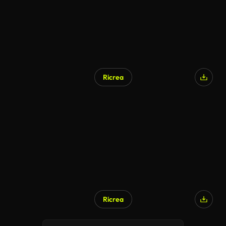
Ricrea
Generato da IA
Ricrea
Generato da IA