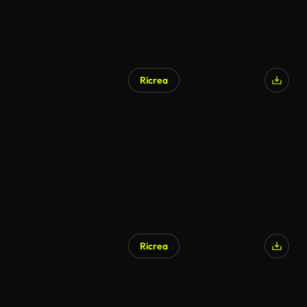
Ricrea
Generato da IA
Ricrea
Generato da IA