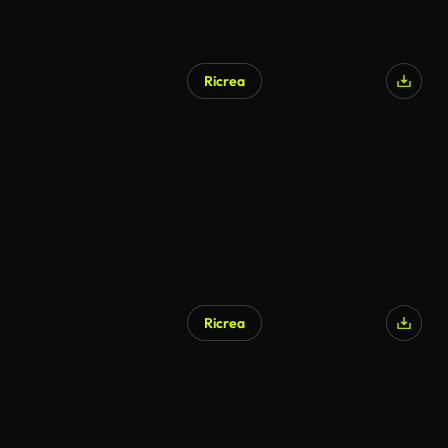
Ricrea
Generato da IA
Ricrea
Generato da IA