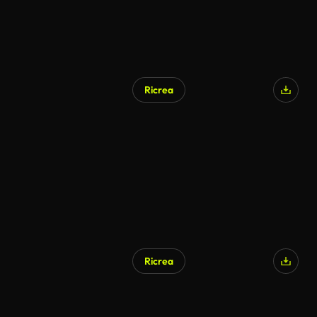
Ricrea
Generato da IA
Ricrea
Generato da IA