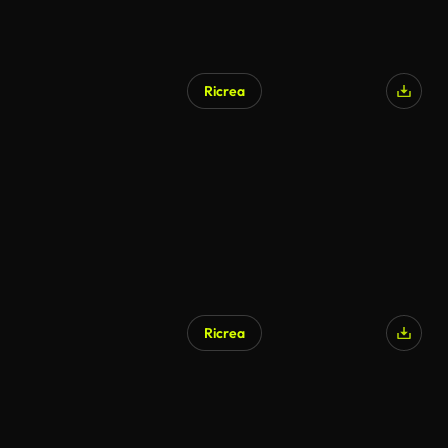
Ricrea
Ricrea
Generato da IA