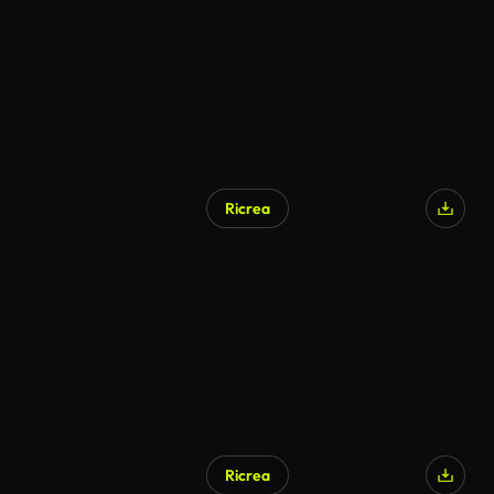
Ricrea
Generato da IA
Ricrea