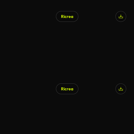
Ricrea
Generato da IA
Ricrea
Generato da IA