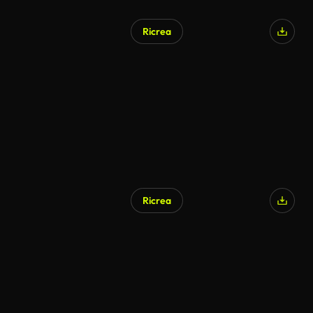
Ricrea
Generato da IA
Ricrea
Generato da IA