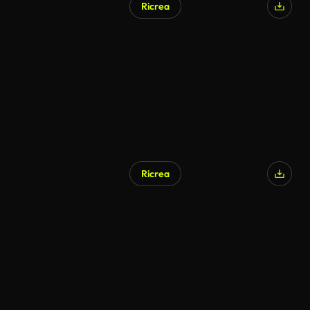
Ricrea
Generato da IA
Ricrea
Generato da IA