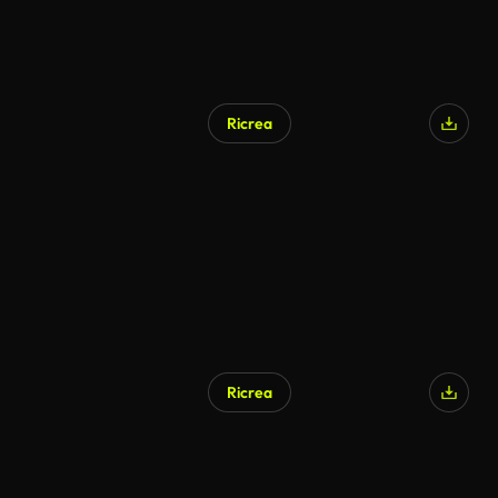
Ricrea
Ricrea