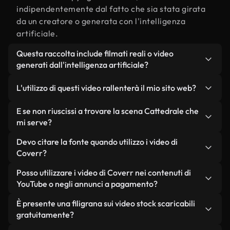
indipendentemente dal fatto che sia stata girata
da un creatore o generata con l'intelligenza
artificiale.
Questa raccolta include filmati reali o video
generati dall'intelligenza artificiale?
Entrambe. Si tratta di una libreria ibrida composta
L'utilizzo di questi video rallenterà il mio sito web?
da filmati reali, girati da persone, relativi a
Cattedrale, e da video generati dall'intelligenza
Non se scegli le nostre versioni ottimizzate.
E se non riuscissi a trovare la scena Cattedrale che
artificiale. Ogni video è chiaramente etichettato,
Offriamo formati leggeri e pronti per il web,
mi serve?
così saprai sempre cosa stai utilizzando.
progettati per l'utilizzo in background, che
Puoi crearne uno all'istante utilizzando Coverr AI
Devo citare la fonte quando utilizzo i video di
mantengono alta la qualità, riducono al minimo i
Studio. Ti basta descrivere la scena, ad esempio
Coverr?
tempi di caricamento e migliorano parametri
"Cattedrale al tramonto", e lo Studio genererà in
come LCP.
Non è richiesto alcun riconoscimento dell'autore.
Posso utilizzare i video di Coverr nei contenuti di
pochi secondi un video personalizzato in
Tutti i video presenti nella nostra libreria sono
YouTube o negli annunci a pagamento?
conformità con i nostri standard di licenza.
esenti da diritti d'autore e possono essere utilizzati
Sì. Tutti i filmati di Coverr possono essere utilizzati
È presente una filigrana sui video stock scaricabili
senza citare il creatore, sebbene sia sempre
in video monetizzati su YouTube, promozioni sui
gratuitamente?
gradito.
social media e annunci pubblicitari per i clienti, a