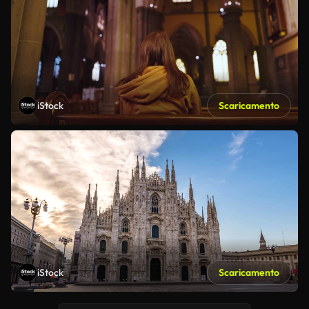
iStock
Scaricamento
iStock
Scaricamento