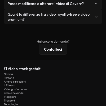
No. Nessuno dei nostri video gratuiti, siano essi
condizione che non si rivendano o ridistribuiscano
Posso modificare o alterare i video di Coverr?
reali o generati dall'intelligenza artificiale, include
i filmati stessi come prodotto a sé stante.
filigrane. Avrai a disposizione filmati puliti e pronti
Sì. Siete liberi di tagliare, ritagliare o remixare i
Qual è la differenza tra video royalty-free e video
all'uso.
nostri video. Assicuratevi solo che il prodotto
premium?
finale rispetti la nostra licenza e non venga
I video royalty-free includono i diritti commerciali,
ridistribuito come contenuto stock non riprodotto.
mentre i contenuti premium includono filmati
esclusivi, risoluzione 4K e protezioni di licenza
Hai ancora domande?
estese.
Contattaci
Video stock gratuiti
Natura
Persone
Amore e relazioni
Il Fitness
Videografia aerea
Cibo e bevande
Viaggiare
Trasporti
Tecnologia