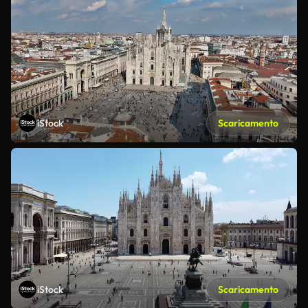
iStock
Scaricamento
iStock
Scaricamento