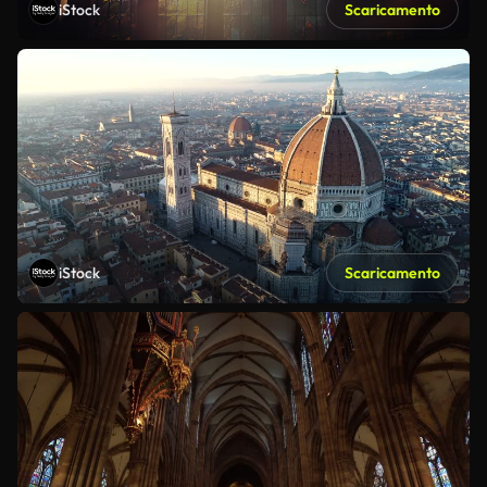
iStock
Scaricamento
iStock
Scaricamento