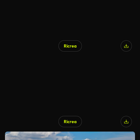
Ricrea
Ricrea