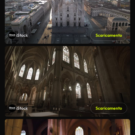
iStock
Scaricamento
iStock
Scaricamento