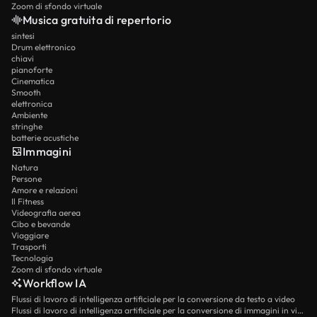
Zoom di sfondo virtuale
Musica gratuita di repertorio
sintesi
Drum elettronico
chiavi
pianoforte
Cinematica
Smooth
elettronica
Ambiente
stringhe
batterie acustiche
Immagini
Natura
Persone
Amore e relazioni
Il Fitness
Videografia aerea
Cibo e bevande
Viaggiare
Trasporti
Tecnologia
Zoom di sfondo virtuale
Workflow IA
Flussi di lavoro di intelligenza artificiale per la conversione da testo a video
Flussi di lavoro di intelligenza artificiale per la conversione di immagini in video