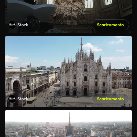
iStock
Scaricamento
iStock
Scaricamento