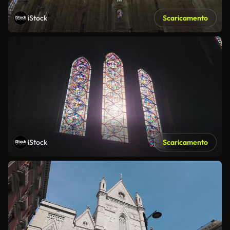
iStock
Scaricamento
iStock
Scaricamento