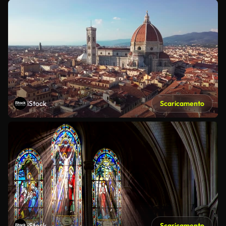
iStock
Scaricamento
iStock
Scaricamento