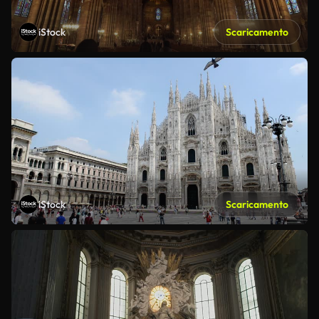
iStock
Scaricamento
iStock
Scaricamento