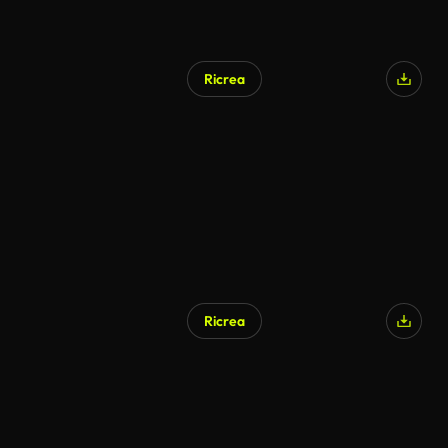
Ricrea
Ricrea