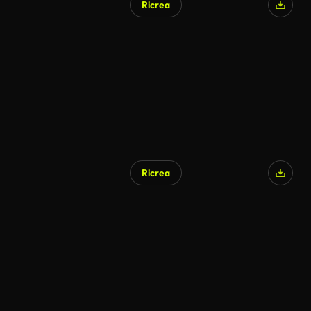
Ricrea
Ricrea