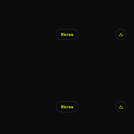
Ricrea
Ricrea