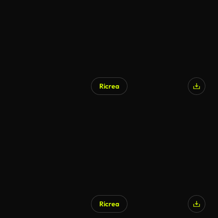
Ricrea
Ricrea