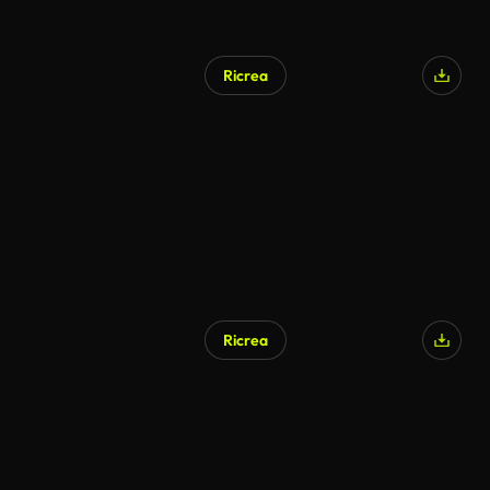
Ricrea
Ricrea