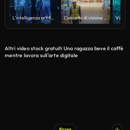
L'intelligenza artificiale comunica con le persone attraverso i server di rete
Concetto di visione robotica in un magazzino: lavoratori che gestiscono l'inventario nel centro logistico. I dati olografici si sovrappongono alle scatole e forniscono approfondimenti, l'intelligenza artificiale ottimizza la produttività in un ambiente hi
Altri video stock gratuiti Una ragazza beve il caffè
mentre lavora sull'arte digitale
Ricrea