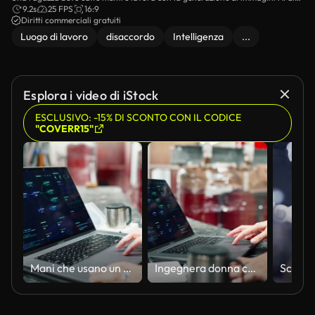
ChatGPT online.
9.2s
25 FPS
16:9
Diritti commerciali gratuiti
Luogo di lavoro
disaccordo
Intelligenza
...
Esplora i video di iStock
ESCLUSIVO: -15% DI SCONTO CON IL CODICE
"COVERR15"
Mani che usano un portatile con interfaccia industriale
Ingegnera donna che revisiona dati tecnici