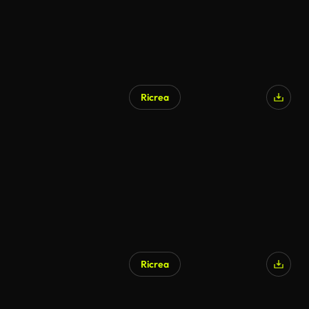
Ricrea
Ricrea