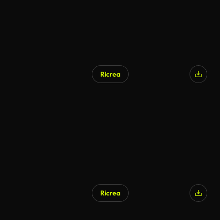
Ricrea
Ricrea