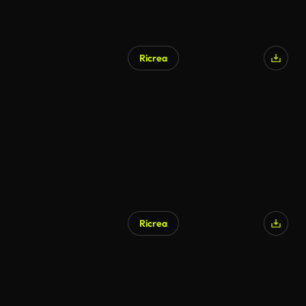
Ricrea
Ricrea