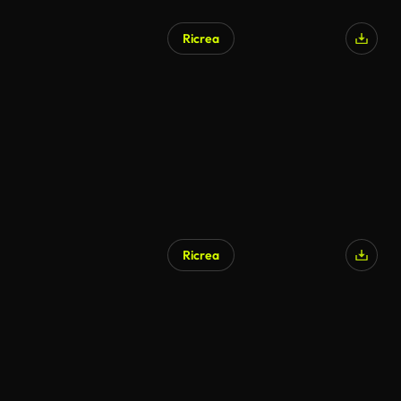
Ricrea
Ricrea