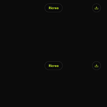
Ricrea
Ricrea