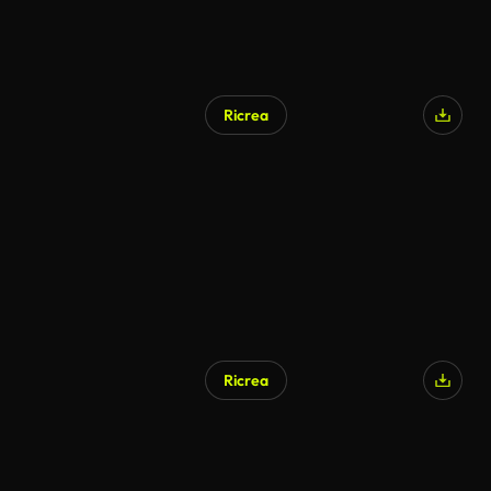
Ricrea
Ricrea