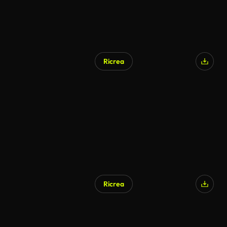
Ricrea
Ricrea