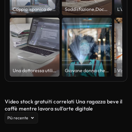
Coppia ispanica dell'America Latina, sviluppatore di software che utilizza il computer, lavora insieme alla codifica del programma in ufficio a casa. Tecnologia di sviluppo del linguaggio di programmazione, concetto di lavoro freelance
Soddisfazione,Documento,Lista di controllo,Database,Contratto,Casella di controllo, Assicurazione,Manager,Tecnologia,Marketing,Sicurezza,Scelta,Lavoro,Computer portatile,Successo,Finanza,Servizio,Questionario,Computer,Carta,Affari,Realtà virtuale,Organizz
Una dottoressa utilizza l'intelligenza artificiale chat GPT per prescrivere un trattamento a un paziente, da vicino.
Giovane donna che utilizza il dispositivo di realtà aumentata mentre cammina in ufficio
Video stock gratuiti correlati Una ragazza beve il
caffè mentre lavora sull'arte digitale
Più recente