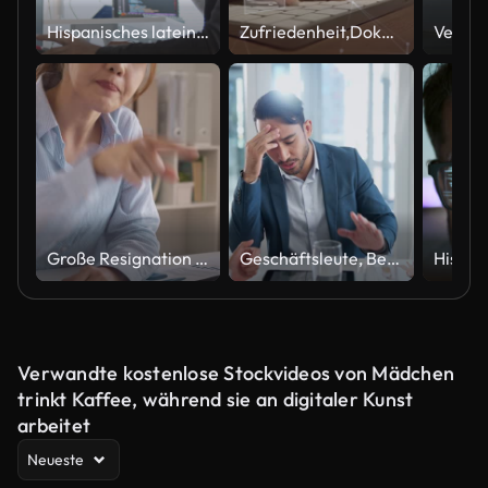
Hispanisches lateinamerikanisches Paar, Software-Ingenieur Entwickler verwenden Computer und arbeiten gemeinsam an der Programmcodierung im Home Office. Programmiersprachenentwicklungstechnologie, freiberufliches Berufskonzept
Zufriedenheit,Dokument,Checkliste,Datenbank,Vertrag,Kontrollkästchen, Versicherung,Manager,Technologie,Marketing,Sicherheit,Wahl,Arbeiten,Laptop,Erfolg,Finanzen,Service,Fragebogen,Computer,Papier,Geschäft,Virtual Reality,Organisation,Vermessungsingenieur
Große Resignation Talent Belegschaft mit schlechtem Arbeitgeber toxischen Arbeitsplatz.
Geschäftsleute, Besprechung und Führungskraft mit Stress, Team und negatives Feedback mit Fehlern und Problemen mit Bericht. Gruppe, frustriert und Mitarbeiter mit Papierkram und Krise mit Kopfschmerzen und Müdigkeit
Verwandte kostenlose Stockvideos von Mädchen
trinkt Kaffee, während sie an digitaler Kunst
arbeitet
Neueste