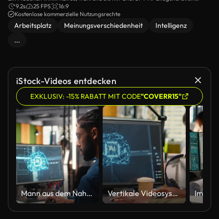
online arbeitet.
9.2s
25 FPS
16:9
Kostenlose kommerzielle Nutzungsrechte
Arbeitsplatz
Meinungsverschiedenheit
Intelligenz
...
iStock-Videos entdecken
EXKLUSIV: -15% RABATT MIT CODE
"COVERR15"
Mann aus dem Nahen Osten nutzt neuronale KI-Netze für die Stadtsanierung
Vertikale Videosystemadministratoren brainstormen im Büro mit KI-spezialisierter Hardware