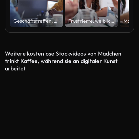
Geschäftstreffen, Verhandlungen und Teamarbeit für schwarze Frau, Geschäftsmann und Anwalt für Deal. Schwarze Menschen, die sich im Büro treffen, um einen Vertrag, eine Vereinbarung oder eine rechtliche Diskussion bei einem Unternehmensjob zu führen
Frustrierte, weibliche oder verärgerte Geschäftsleute, die sich für ein Gespräch, eine Diskussion oder einen Papierkram treffen. Reden, Streiten oder Mitarbeiter mit Stress, Burnout oder Kopfschmerzen in der Krise schlechte Nachrichten hören
Weitere kostenlose Stockvideos von Mädchen
trinkt Kaffee, während sie an digitaler Kunst
arbeitet