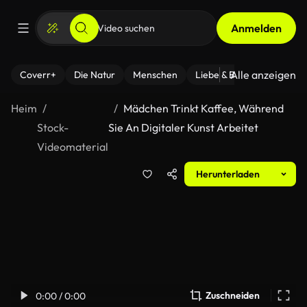
Anmelden
Alle anzeigen
Coverr+
Die Natur
Menschen
Liebe & Beziehungen
F
Heim
Mädchen Trinkt Kaffee, Während
Stock-
Sie An Digitaler Kunst Arbeitet
Videomaterial
Herunterladen
Zuschneiden
0:00 / 0:00