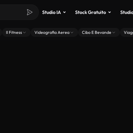
Studio IA
Stock Gratuito
Studi
Il Fitness
Videografia Aerea
Cibo E Bevande
Viag