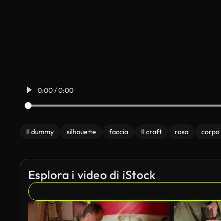
0:00 / 0:00
Il dummy
silhouette
faccia
Il craft
rosa
corpo
Esplora i video di iStock