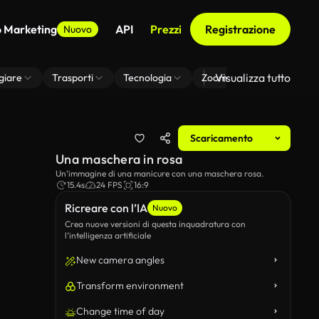
o Marketing
API
Prezzi
Registrazione
Nuovo
Visualizza tutto
giare
Trasporti
Tecnologia
Zoom Di Sfondo Virtuale
Scaricamento
Una maschera in rosa
Un’immagine di una manicure con una maschera rosa.
15.4s
24 FPS
16:9
Ricreare con l’IA
Nuovo
Crea nuove versioni di questa inquadratura con
l’intelligenza artificiale
New camera angles
Transform environment
Change time of day