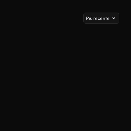
Vis
Più recente
Generato da IA