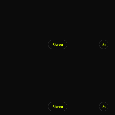
Ricrea
Ricrea