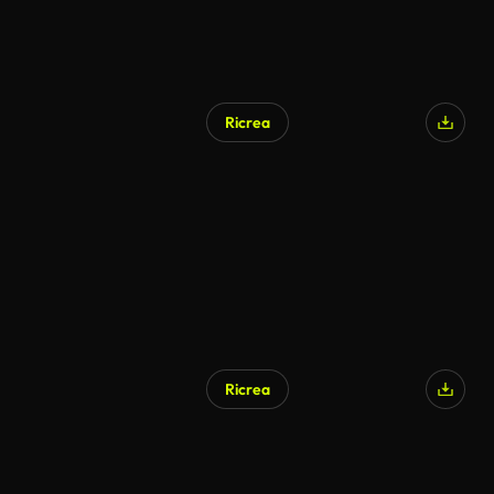
Ricrea
Generato da IA
Ricrea
Generato da IA