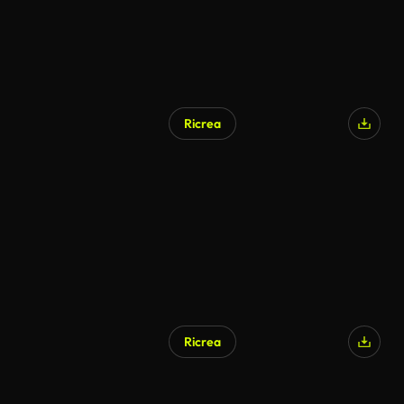
Ricrea
Ricrea