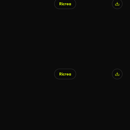
Ricrea
Generato da IA
Ricrea