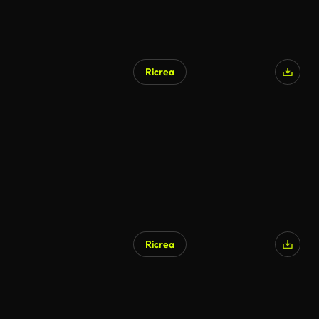
Ricrea
Generato da IA
Ricrea