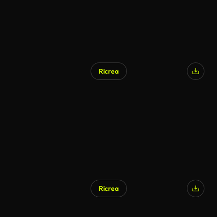
Ricrea
Generato da IA
Ricrea
Generato da IA