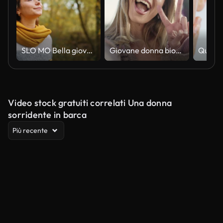
SLO MO Bella giovane donna che guarda le foglie secche che cadono dagli alberi nella foresta durante l'autunno
Giovane donna bionda che sorride fiduciosa facendo selfie dalla macchina fotografica alla strada
Video stock gratuiti correlati Una donna
sorridente in barca
Più recente