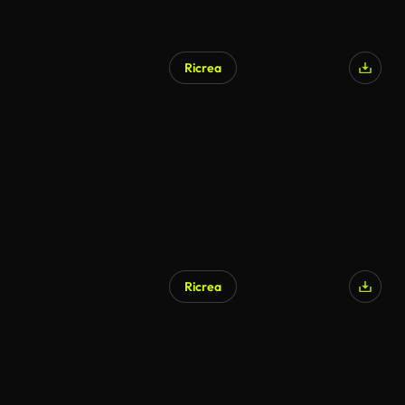
Ricrea
Generato da IA
Ricrea
Generato da IA