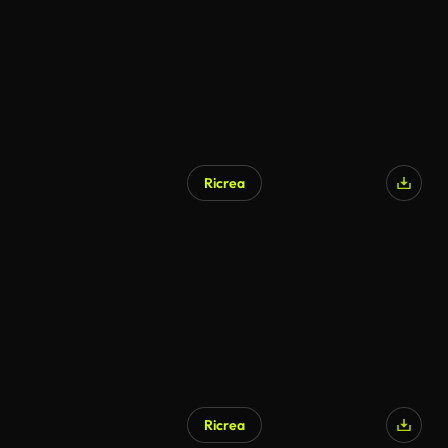
Ricrea
Generato da IA
Ricrea