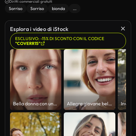
Diritti commerciali gratuiti
Sorriso
Sorriso
bionda
...
Esplora i video di iStock
ESCLUSIVO: -15% DI SCONTO CON IL CODICE
"COVERR15"
Bella donna con una pelle liscia e sana
Allegra giovane bella donna bionda sorridente guardando la macchina fotografica con un'emozione umana positiva