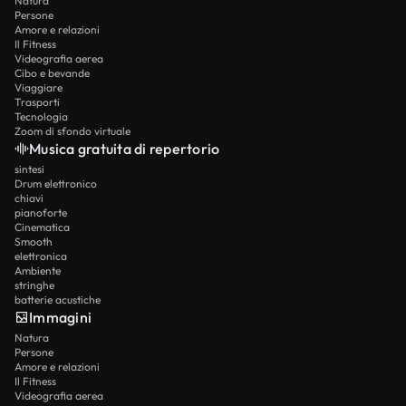
Natura
Persone
Amore e relazioni
Il Fitness
Videografia aerea
Cibo e bevande
Viaggiare
Trasporti
Tecnologia
Zoom di sfondo virtuale
Musica gratuita di repertorio
sintesi
Drum elettronico
chiavi
pianoforte
Cinematica
Smooth
elettronica
Ambiente
stringhe
batterie acustiche
Immagini
Natura
Persone
Amore e relazioni
Il Fitness
Videografia aerea