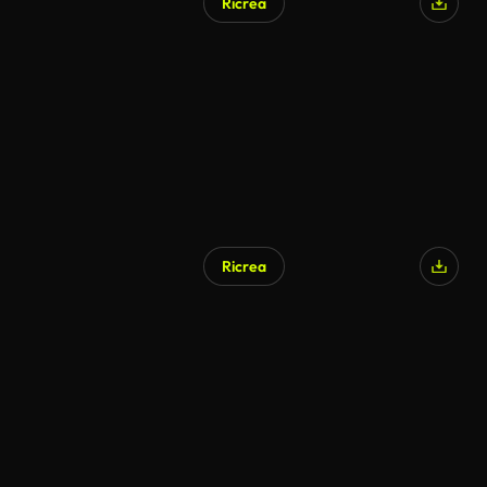
Ricrea
Ricrea