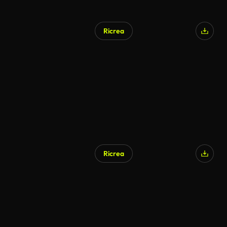
Ricrea
Ricrea