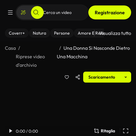
Registrazione
Visualizza tutto
Coverr+
Natura
Persone
Amore E Relazioni
Il Fitnes
Casa
Una Donna Si Nasconde Dietro
Riprese video
Una Macchina
d’archivio
Scaricamento
Ritaglia
0:00 / 0:00