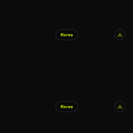
Ricrea
Ricrea