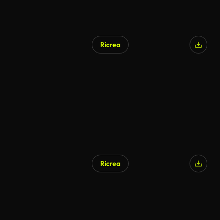
Ricrea
Ricrea
Generato da IA