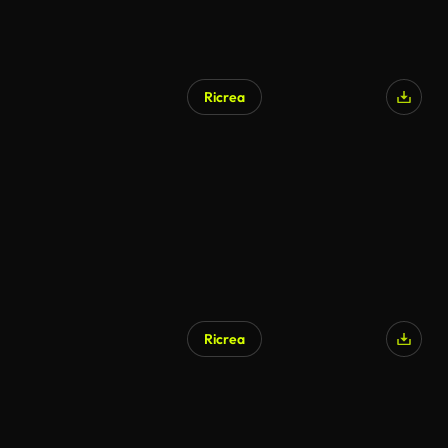
Ricrea
Ricrea