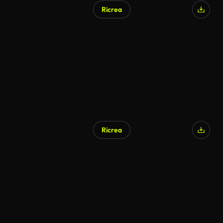
Ricrea
Generato da IA
Ricrea