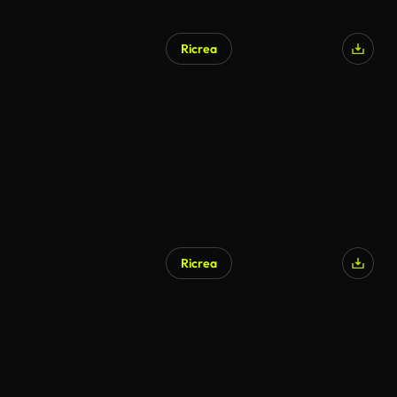
Ricrea
Ricrea