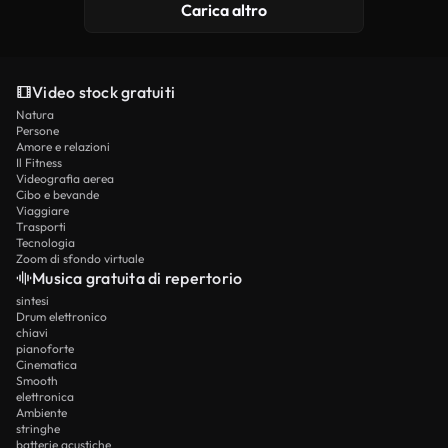
Carica altro
Video stock gratuiti
Natura
Persone
Amore e relazioni
Il Fitness
Videografia aerea
Cibo e bevande
Viaggiare
Trasporti
Tecnologia
Zoom di sfondo virtuale
Musica gratuita di repertorio
sintesi
Drum elettronico
chiavi
pianoforte
Cinematica
Smooth
elettronica
Ambiente
stringhe
batterie acustiche