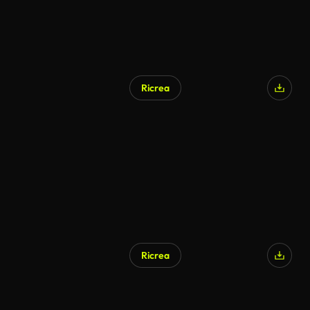
Ricrea
Ricrea