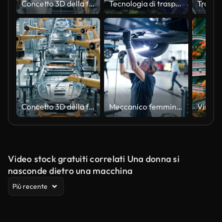
Concetto 3D della fabbrica di auto aeree: linea automatizzata di assemblaggio del braccio robotico che produce veicoli elettrici ad alta tecnologia ad energia verde. Costruzione, saldatura trasporto di produzione industriale. Ciclo time-lapse in alto
Tecnologia di trasporto futuristica
Concetto 3D della fabbrica di automobili: linea automatizzata di assemblaggio del braccio robotico che produce veicoli elettrici ad alta tecnologia ad energia verde. Costruzione automatica, trasportatore di produzione industriale di saldatura. Time-Lapse v
Meccanico femminile con luce che esamina il telaio dell'auto in un'officina di riparazione auto
Video stock gratuiti correlati Una donna si
nasconde dietro una macchina
Più recente