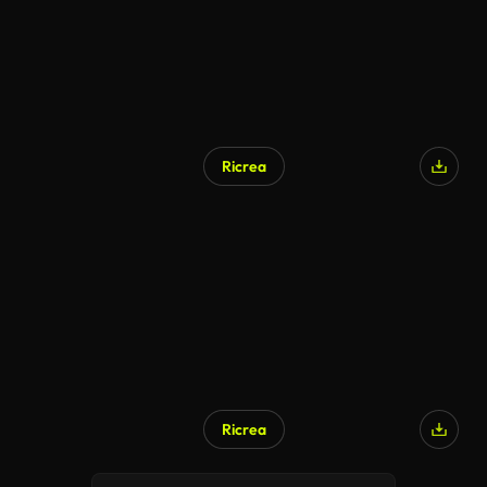
Ricrea
Ricrea