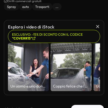
Diritti commerciali gratuiti
Spray
auto
Trasporti
...
Esplora i video di iStock
ESCLUSIVO: -15% DI SCONTO CON IL CODICE
"COVERR15"
Un uomo e una donna in un autolavaggio self-service. Coppia felice che lava l'auto e si diverte in cortile in una giornata di sole. La ragazza e il ragazzo puliscono l'auto con schiuma e acqua sotto pressione e la puliscono con stracci.
Coppia felice che lava l'auto e si diverte in cortile nella giornata di sole. Un uomo e una donna in un autolavaggio self-service. Ragazza e ragazzo puliscono l'auto con schiuma e acqua sotto pressione e la puliscono con stracci.