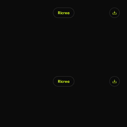
Ricrea
Ricrea
Generato da IA