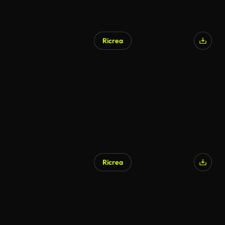
Ricrea
Ricrea