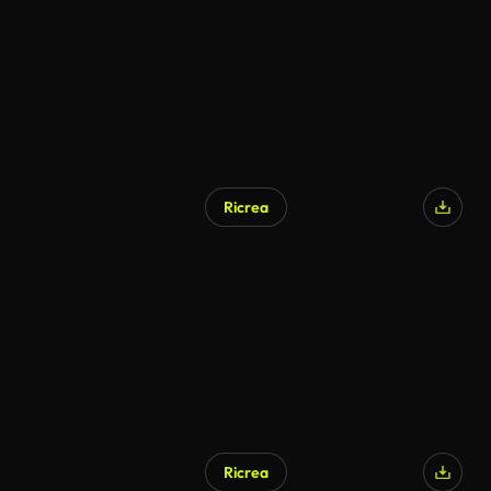
Ricrea
Generato da IA
Ricrea