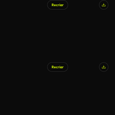
Recriar
Gerado por IA
Recriar