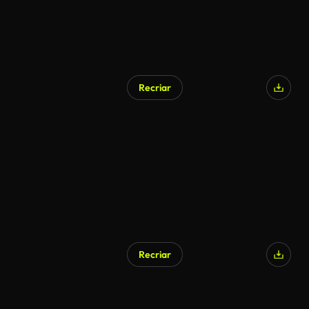
Recriar
Recriar