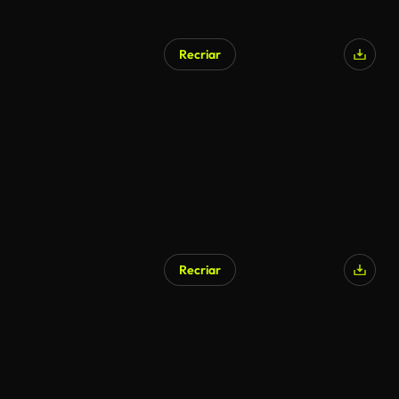
Recriar
Recriar