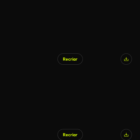
Recriar
Gerado por IA
Recriar