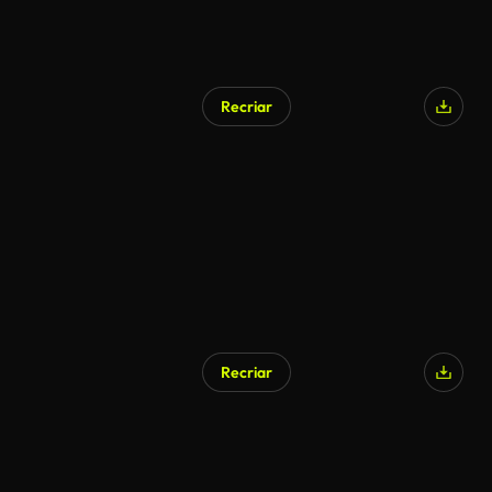
Recriar
Recriar