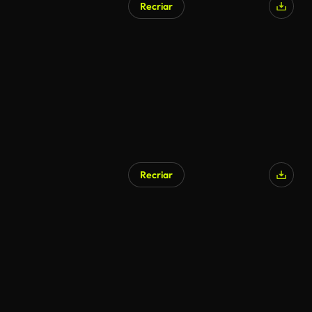
Recriar
Recriar