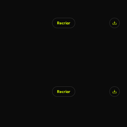
Recriar
Recriar