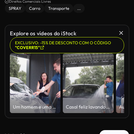
Direitos Comerciais Livres
SPRAY
Carro
Transporte
...
Explore os vídeos do iStock
EXCLUSIVO: -15% DE DESCONTO COM O CÓDIGO
"COVERR15"
Um homem e uma mulher em um lava-jato de autoatendimento. Casal feliz lavando carro e se divertindo no quintal em dia ensolarado. A menina e o garoto limpam o carro com espuma e água sob pressão e limpam-no com trapos.
Casal feliz lavando carro e se divertindo no quintal em dia ensolarado. Um homem e uma mulher em um lava-jato de autoatendimento. A menina e o garoto limpam o carro com espuma e água sob pressão e limpam-no com trapos.