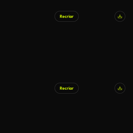
Recriar
Recriar