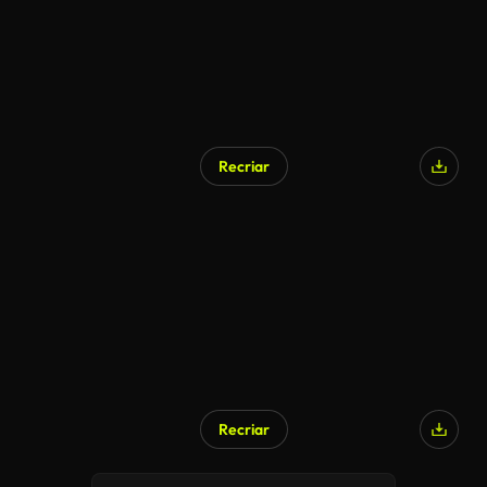
Recriar
Recriar