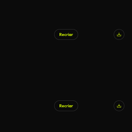
Recriar
Recriar