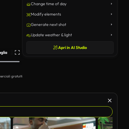
Change time of day
Modify elements
Generate next shot
Update weather & light
Apri in AI Studio
aglia
erciali gratuiti