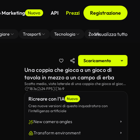
o Marketing
API
Prezzi
Registrazione
Nuovo
Visualizza tutto
giare
Trasporti
Tecnologia
Zoom Di Sfondo Virtuale
Scaricamento
Una coppia che gioca a un gioco di
tavola in mezzo a un campo di erba
Scatto medio, vista laterale di una coppia che gioca al gioco
da tavolo "Lovopoly" mentre in una data in un campo
18.1s
24 FPS
16:9
durante il vento.
Ricreare con l’IA
Nuovo
Crea nuove versioni di questa inquadratura con
l’intelligenza artificiale
New camera angles
Transform environment