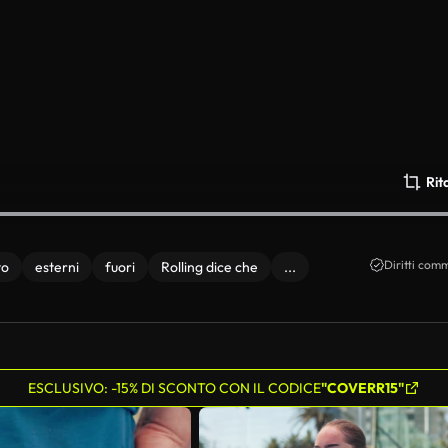
Rit
Diritti comm
to
esterni
fuori
Rolling dice che
...
ESCLUSIVO: -15% DI SCONTO CON IL CODICE
"COVERR15"