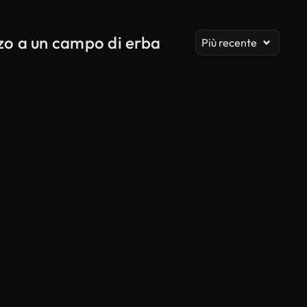
Vis
zzo a un campo di erba
Più recente
Generato da IA