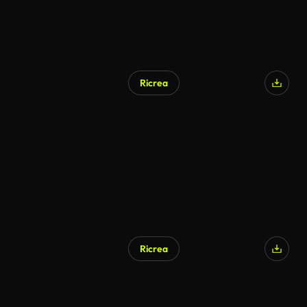
Ricrea
Ricrea