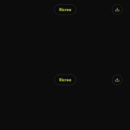
Ricrea
Generato da IA
Ricrea