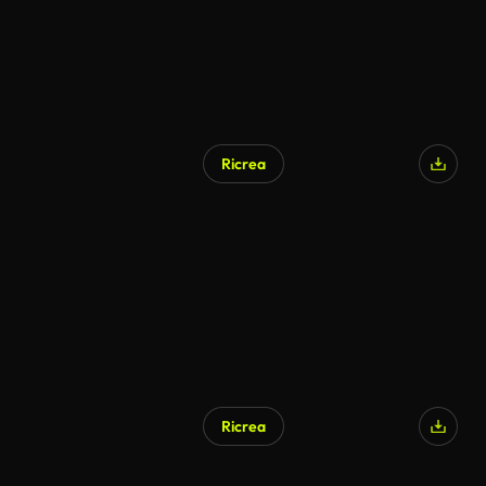
Ricrea
Ricrea
Generato da IA