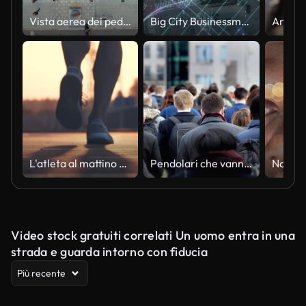
Vista aerea dei pedoni che attraversano
Big City Businessman utilizza smartphone, si trova su Crowded Street. Visualizzazione e-commerce delle linee di informazione che volano dal telefono cellulare alla rete digitale globale. Scatto drone aereo zoom dall'alto verso il basso
L'atleta al mattino che fa jogging. Rallentatore
Pendolari che vanno al lavoro a piedi. Vista posteriore.
Video stock gratuiti correlati Un uomo entra in una
strada e guarda intorno con fiducia
Più recente