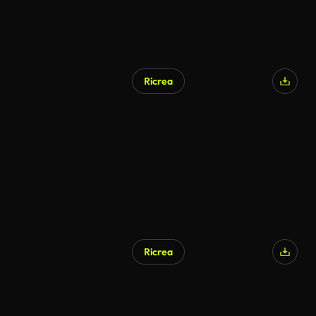
Ricrea
Generato da IA
Ricrea