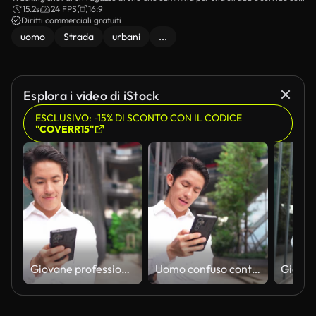
la mano nella tasca.
15.2s
24 FPS
16:9
Diritti commerciali gratuiti
uomo
Strada
urbani
...
Esplora i video di iStock
ESCLUSIVO: -15% DI SCONTO CON IL CODICE
"COVERR15"
Giovane professionista che controlla uno smartphone in un ambiente urbano moderno con verde e architettura contemporanea per il concetto di stile di vita tecnologico. Coalign
Uomo confuso controlla lo smartphone all'aperto in un contesto urbano moderno con architettura di vetro e verde urbano, esprimendo sorpresa o preoccupazione mentre naviga nel dispositivo. Coalign