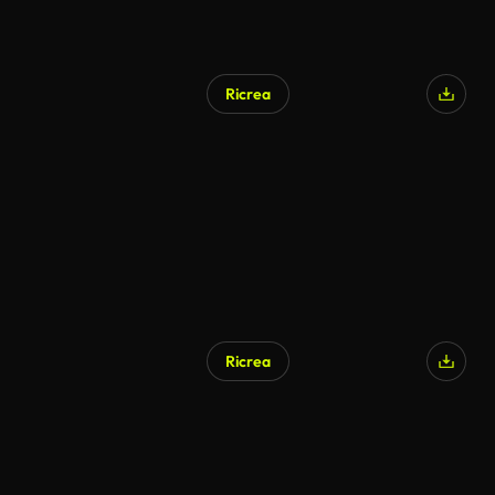
Ricrea
Ricrea