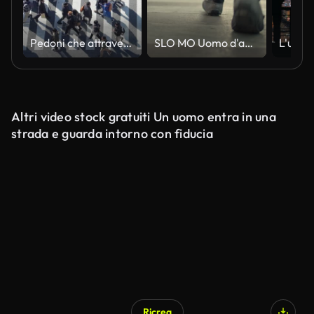
Pedoni che attraversano l'ora diurno di Shibuya - rallentatore
SLO MO Uomo d'affari che attraversa la strada in città, Primo piano
Altri video stock gratuiti Un uomo entra in una
strada e guarda intorno con fiducia
Ricrea