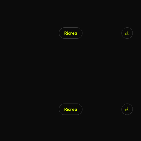
Ricrea
Generato da IA
Ricrea