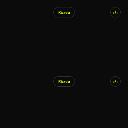
Ricrea
Generato da IA
Ricrea
Generato da IA