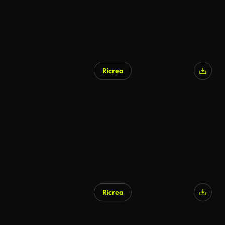
Ricrea
Ricrea
Generato da IA