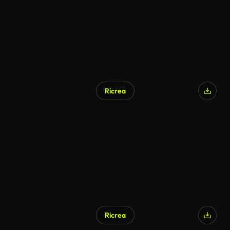
Ricrea
Generato da IA
Ricrea