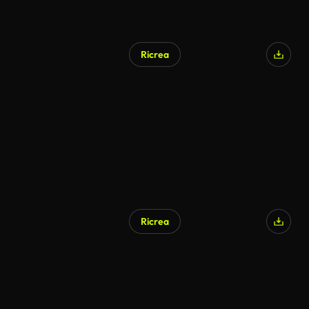
Ricrea
Generato da IA
Ricrea