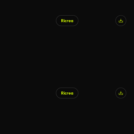
Ricrea
Generato da IA
Ricrea