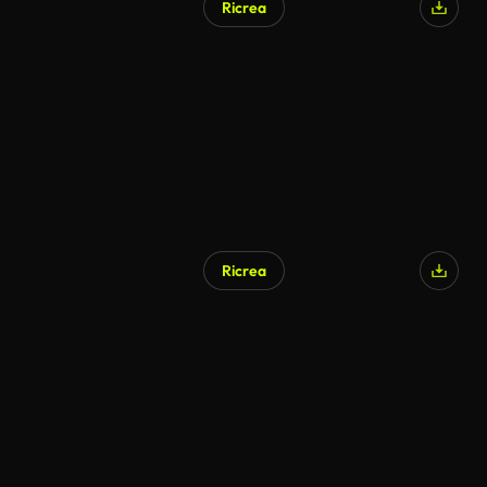
Ricrea
Generato da IA
Ricrea
Generato da IA