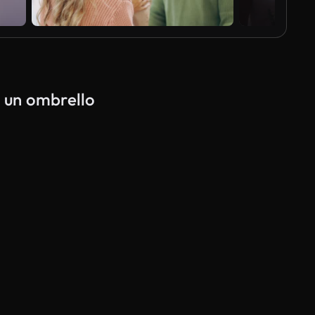
Vis
o un ombrello