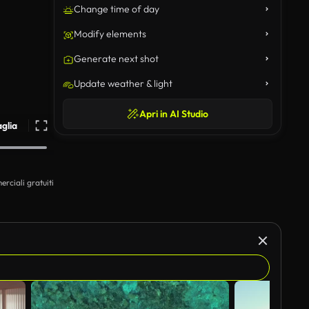
Change time of day
Modify elements
Generate next shot
Update weather & light
Apri in AI Studio
aglia
erciali gratuiti