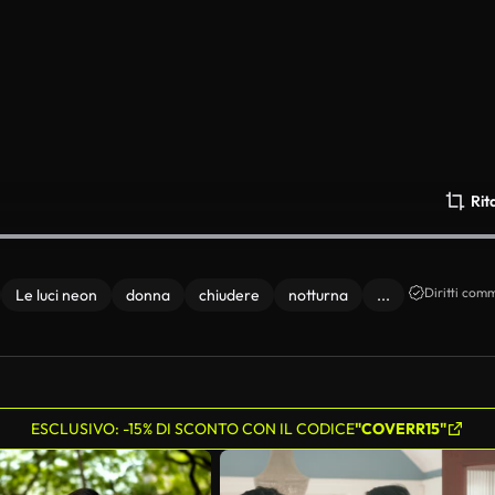
Rit
Diritti comm
Le luci neon
donna
chiudere
notturna
...
ESCLUSIVO: -15% DI SCONTO CON IL CODICE
"COVERR15"