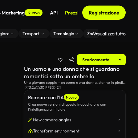
o Marketing
API
Prezzi
Registrazione
Nuovo
Visualizza tutto
giare
Trasporti
Tecnologia
Zoom Di Sfondo Virtuale
Scaricamento
Un uomo e una donna che si guardano
romantici sotto un ombrello
Una giovane coppia - un uomo e una donna, stanno in piedi
nella pioggia, condividendo un ombrello, guardandosi l'un
3.2s
30 FPS
2:1
l'altro con tenerezza e desiderio sotto le luci di neon.
Ricreare con l’IA
Nuovo
Crea nuove versioni di questa inquadratura con
l’intelligenza artificiale
New camera angles
Transform environment