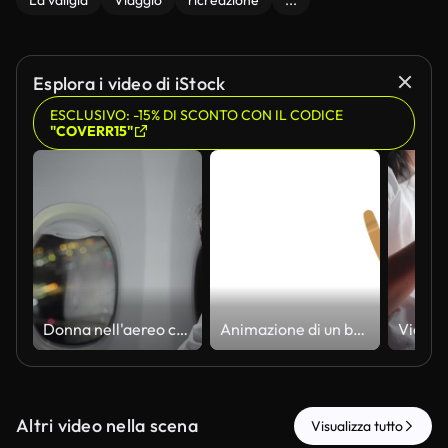
La valigia
Viaggio
ricreazione
...
Esplora i video di iStock
ESCLUSIVO: -15% DI SCONTO CON IL CODICE
"COVERR15"
Donna nell'aereo che guarda dal finestrino di notte
Animazione di un boomerang lanciato
Altri video nella scena
Visualizza tutto