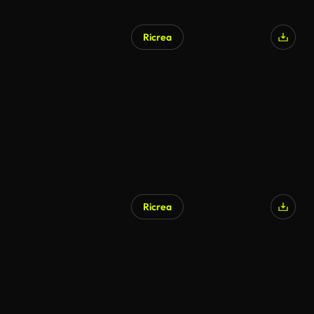
Ricrea
Ricrea