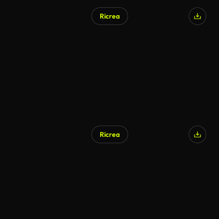
Ricrea
Ricrea