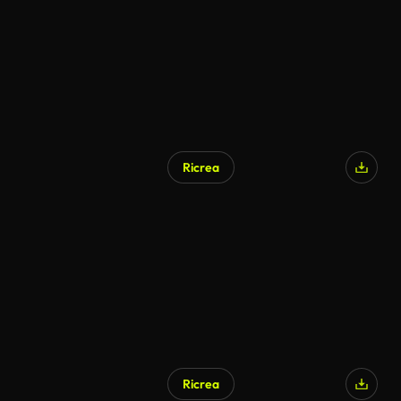
Ricrea
Ricrea