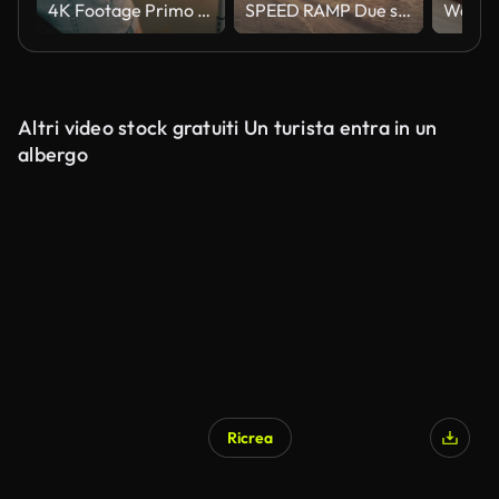
4K Footage Primo piani Mano del viaggiatore Portare un drag bag Trascinare
SPEED RAMP Due snowboarder in sella al sole al tramonto
Altri video stock gratuiti Un turista entra in un
albergo
Ricrea