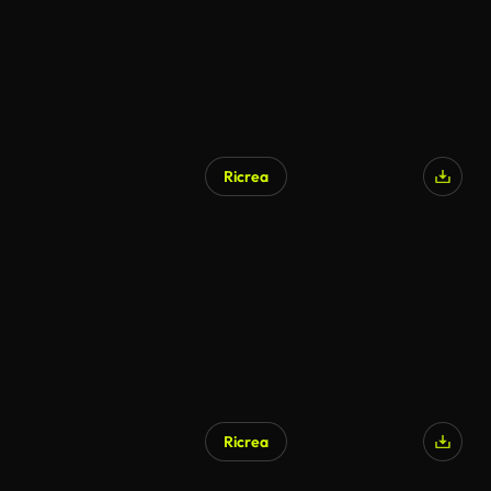
Ricrea
Generato da IA
Ricrea