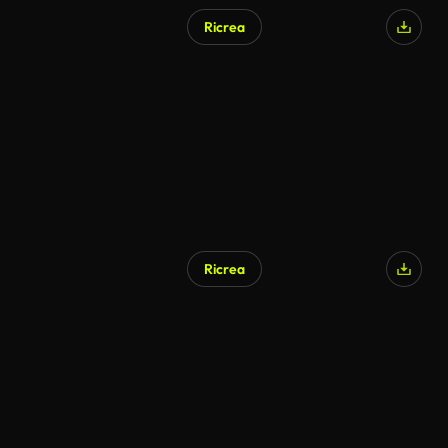
Ricrea
Ricrea