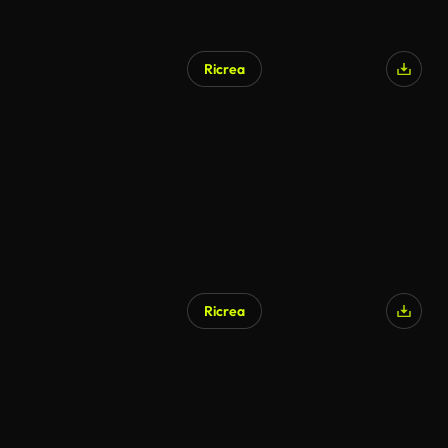
Ricrea
Ricrea