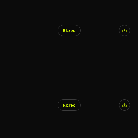
Ricrea
Ricrea