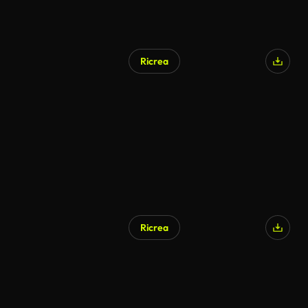
Ricrea
Ricrea