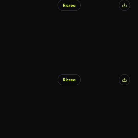
Ricrea
Ricrea