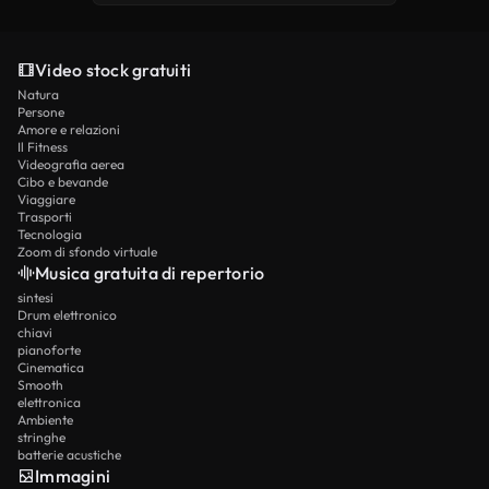
Video stock gratuiti
Natura
Persone
Amore e relazioni
Il Fitness
Videografia aerea
Cibo e bevande
Viaggiare
Trasporti
Tecnologia
Zoom di sfondo virtuale
Musica gratuita di repertorio
sintesi
Drum elettronico
chiavi
pianoforte
Cinematica
Smooth
elettronica
Ambiente
stringhe
batterie acustiche
Immagini