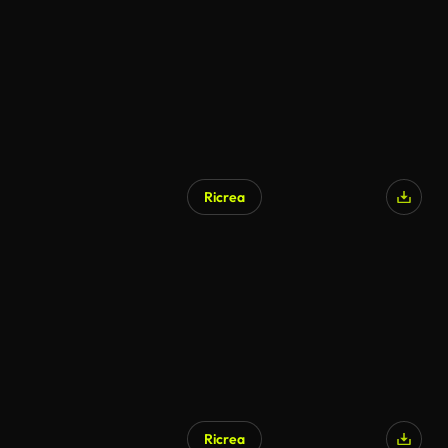
Ricrea
Ricrea