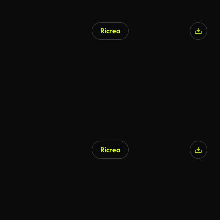
Ricrea
Ricrea