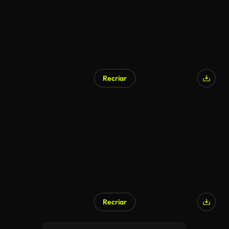
Recriar
Recriar