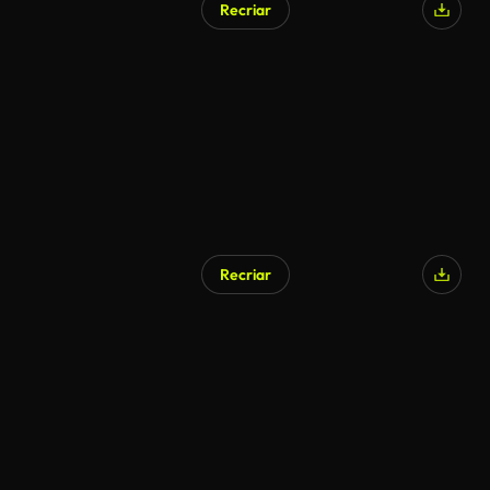
Recriar
Recriar