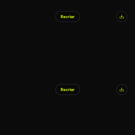
Recriar
Recriar