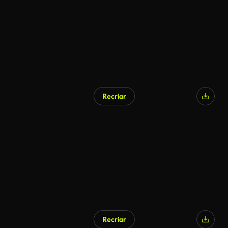
Recriar
Gerado por IA
Recriar