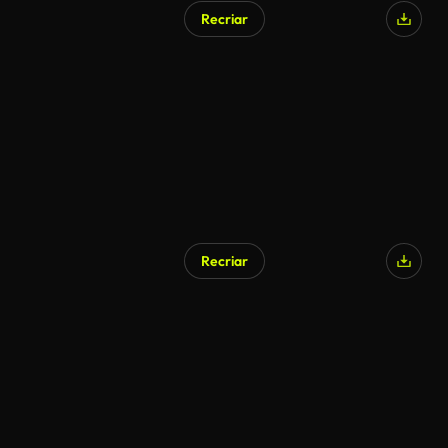
Recriar
Recriar