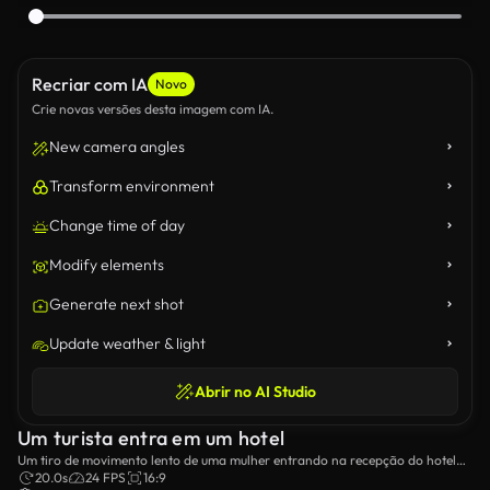
Recriar com IA
Novo
Crie novas versões desta imagem com IA.
New camera angles
Transform environment
Change time of day
Modify elements
Generate next shot
Update weather & light
Abrir no AI Studio
Um turista entra em um hotel
Um tiro de movimento lento de uma mulher entrando na recepção do hotel
com uma mala.
20.0s
24 FPS
16:9