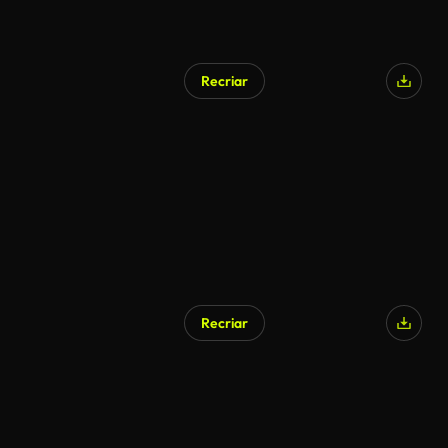
Recriar
Recriar