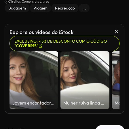
Direitos Comerciais Livres
Bagagem
Viagem
Recreação
...
Explore os vídeos do iStock
EXCLUSIVO: -15% DE DESCONTO COM O CÓDIGO
"COVERR15"
Jovem encantadora sorrindo enquanto usa seu smartphone em um carro elegante
Mulher ruiva linda admirando-se no espelho lateral de seu carro elegante