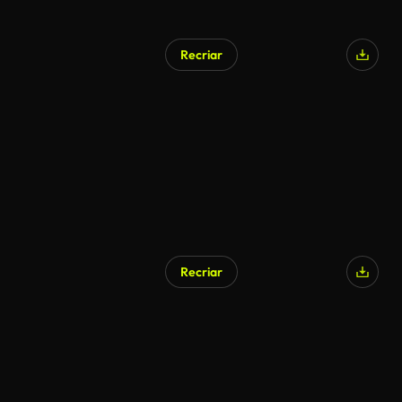
Recriar
Recriar