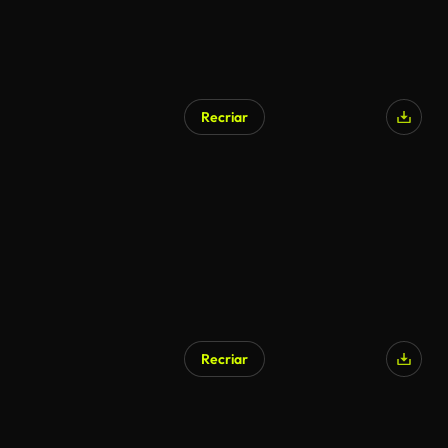
Recriar
Recriar