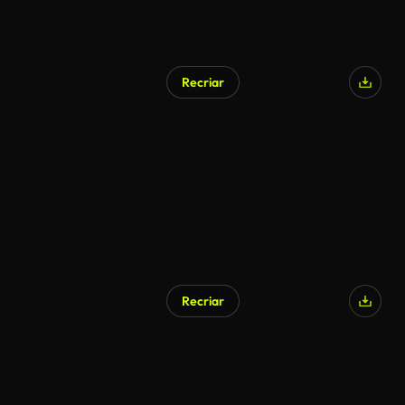
Recriar
Recriar