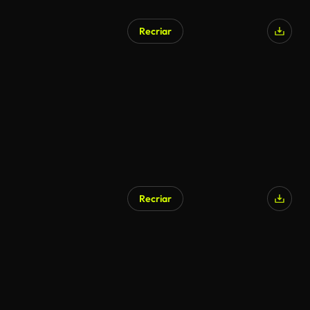
Recriar
Recriar