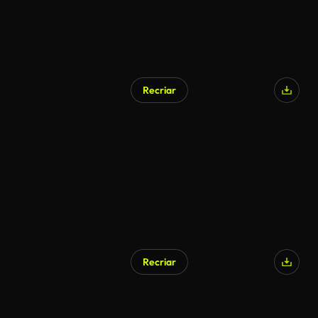
Recriar
Recriar