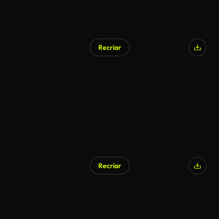
Recriar
Recriar