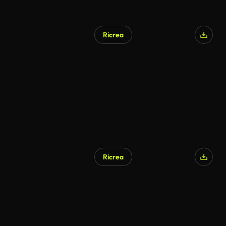
Ricrea
Ricrea
Generato da IA