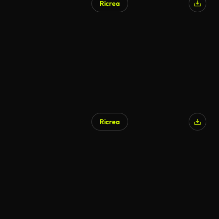
Ricrea
Generato da IA
Ricrea
Generato da IA