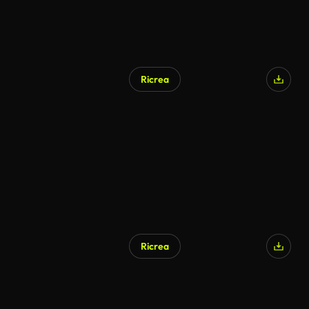
Ricrea
Generato da IA
Ricrea
Generato da IA