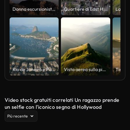
Donna escursionista che usa il telefono cellulare per scattare una foto sulla cima della montagna in orario del tramonto, movimento dolly, rallentatore
Quartiere di East Hollywood con vista sull'Osservatorio Griffith - veduta aerea attraverso le palme
Rio de Janeiro e Pan di Zucchero
Vista aerea sulla piantagione di tè in Sri Lanka
Video stock gratuiti correlati Un ragazzo prende
un selfie con l'iconico segno di Hollywood
Più recente