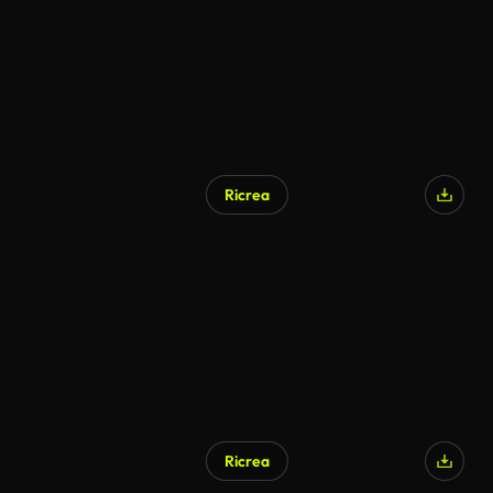
Ricrea
Ricrea