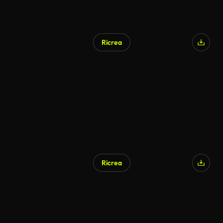
Ricrea
Ricrea