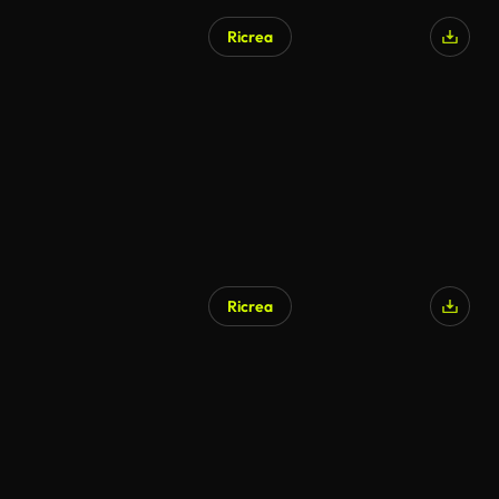
Ricrea
Ricrea