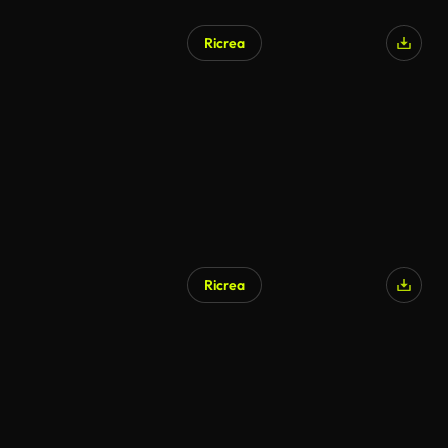
Ricrea
Generato da IA
Ricrea
Generato da IA