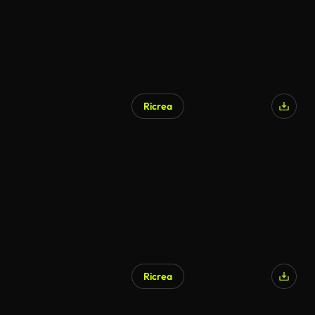
Ricrea
Generato da IA
Ricrea
Generato da IA