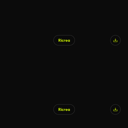
Ricrea
Ricrea