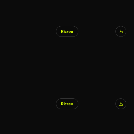
Ricrea
Ricrea