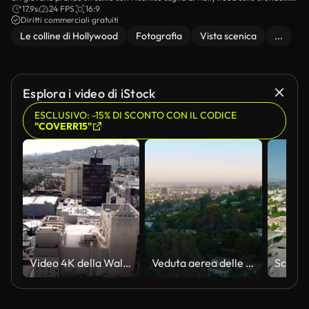
momento cattura l'eccitazione e la gioia di visitare uno dei monumenti più
17.9s
24 FPS
16:9
famosi del mondo.
Diritti commerciali gratuiti
Le colline di Hollywood
Fotografia
Vista scenica
...
Esplora i video di iStock
ESCLUSIVO: -15% DI SCONTO CON IL CODICE
"COVERR15"
Video 4K della Walk of Fame di Hollywood durante la pandemia
Veduta aerea delle case sulle colline di Hollywood a Hollywood, in California, all'ora d'oro