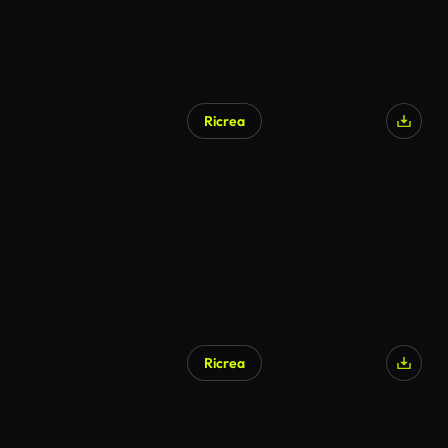
Ricrea
Ricrea