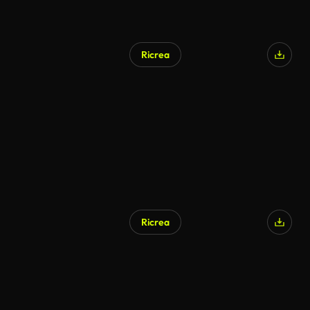
Ricrea
Generato da IA
Ricrea
Generato da IA