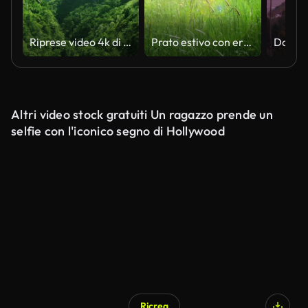
Riprese video 4k di bellissime montagne verdi lussureggianti
Prato estivo con erba lunga che soffia delicatamente nel vento.
Altri video stock gratuiti Un ragazzo prende un
selfie con l'iconico segno di Hollywood
Ricrea