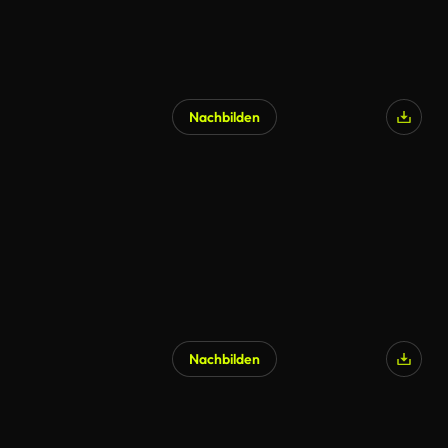
Nachbilden
Nachbilden