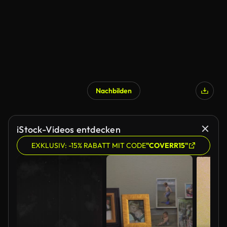
Nachbilden
KI-generiert
iStock-Videos entdecken
EXKLUSIV: -15% RABATT MIT CODE
"COVERR15"