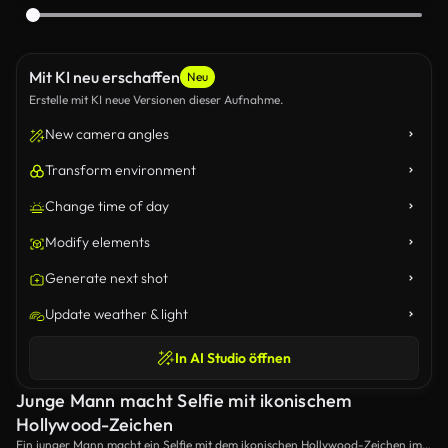
Mit KI neu erschaffen
Neu
Erstelle mit KI neue Versionen dieser Aufnahme.
New camera angles
Transform environment
Change time of day
Modify elements
Generate next shot
Update weather & light
In AI Studio öffnen
Junge Mann macht Selfie mit ikonischem
Hollywood-Zeichen
Ein junger Mann macht ein Selfie mit dem ikonischen Hollywood-Zeichen im