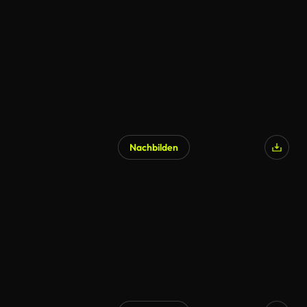
Nachbilden