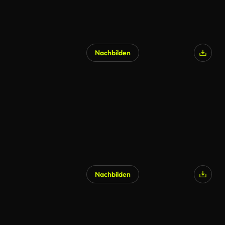
Nachbilden
Nachbilden