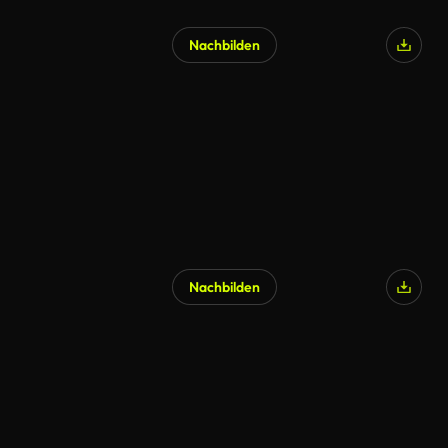
Nachbilden
Nachbilden
KI-generiert