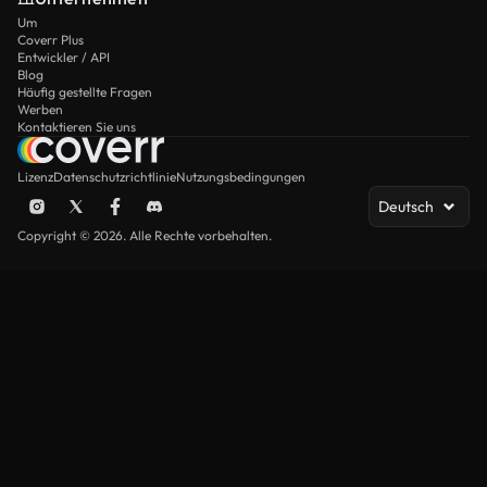
Um
Coverr Plus
Entwickler / API
Blog
Häufig gestellte Fragen
Werben
Kontaktieren Sie uns
Lizenz
Datenschutzrichtlinie
Nutzungsbedingungen
Deutsch
Copyright © 2026. Alle Rechte vorbehalten.