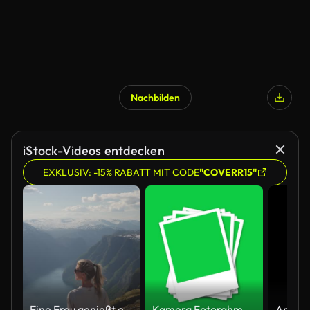
Nachbilden
iStock-Videos entdecken
EXKLUSIV: -15% RABATT MIT CODE
"COVERR15"
Eine Frau genießt eine atemberaubende Aussicht vom Berg Prest in Norwegen
Kamera Fotorahmen Animation