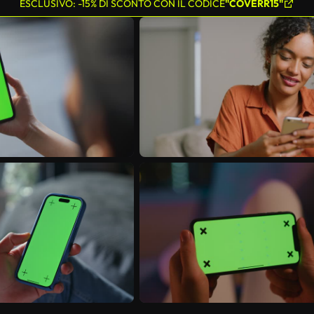
ESCLUSIVO: -15% DI SCONTO CON IL CODICE
"COVERR15"