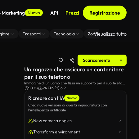
o Marketing
API
Prezzi
Registrazione
Nuovo
Visualizza tutto
giare
Trasporti
Tecnologia
Zoom Di Sfondo Virtuale
Scaricamento
Un ragazzo che assicura un contenitore
per il suo telefono
Immagine di un uomo che fissa un supporto per il suo telefono
mentre si prepara a suonare il suo strumento.
10.0s
24 FPS
16:9
Ricreare con l’IA
Nuovo
Crea nuove versioni di questa inquadratura con
l’intelligenza artificiale
New camera angles
Transform environment