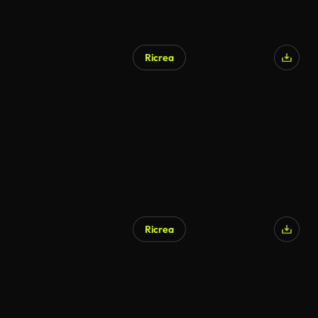
Ricrea
Ricrea