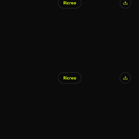
Ricrea
Ricrea