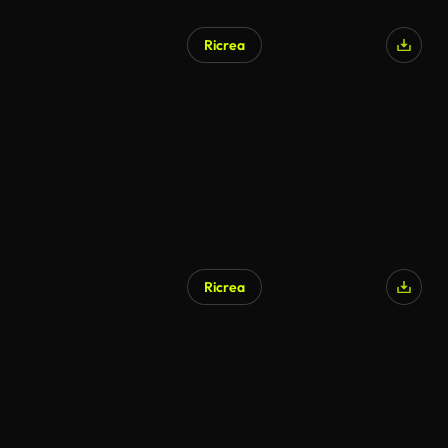
Ricrea
Ricrea