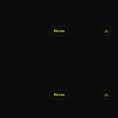
Ricrea
Ricrea