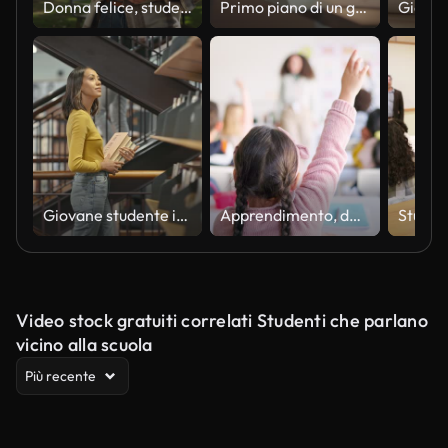
Donna felice, studentessa e che cammina con i libri nella natura per l'apprendimento, l'istruzione o il percorso verso l'università. Persona femminile in passeggiata con i libri di testo nella foresta all'aperto, nel campus o nell'università per il viagg
Primo piano di un giovane studente che fa ricerche in biblioteca. Studente di legge irriconoscibile che lavora su un caso.
Giovane studente in cerca di un altro libro mentre camminava pensato alla biblioteca. Bella donna che colleziona libri.
Apprendimento, domanda e mani alzate con la ragazza in classe per l'educazione, la discussione e la conoscenza. Aiuto, studio e insegnante con i bambini e la donna a scuola per il perché, la borsa di studio e la risposta
Video stock gratuiti correlati Studenti che parlano
vicino alla scuola
Più recente