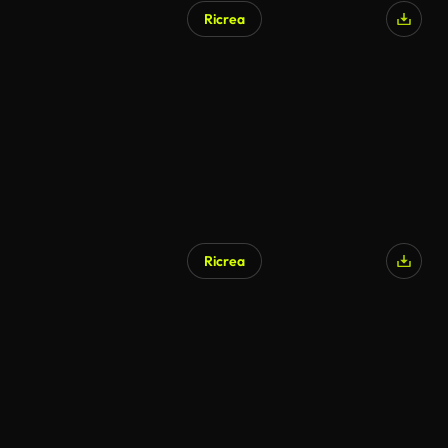
Ricrea
Ricrea
Generato da IA