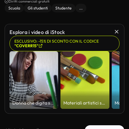
Diritti commerciali gratuiti
Scuola
Gli studenti
Studente
...
Esplora i video di iStock
ESCLUSIVO: -15% DI SCONTO CON IL CODICE
"COVERR15"
Donna che digita sul portatile a casa nel pomeriggio mentre appoggia il mento sulla mano vicino alla scrivania con penne
Materiali artistici su sfondo giallo=