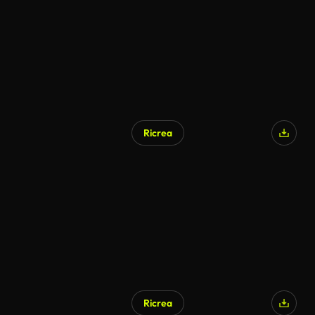
Ricrea
Generato da IA
Ricrea