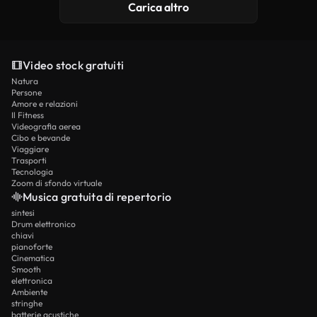
Carica altro
Video stock gratuiti
Natura
Persone
Amore e relazioni
Il Fitness
Videografia aerea
Cibo e bevande
Viaggiare
Trasporti
Tecnologia
Zoom di sfondo virtuale
Musica gratuita di repertorio
sintesi
Drum elettronico
chiavi
pianoforte
Cinematica
Smooth
elettronica
Ambiente
stringhe
batterie acustiche