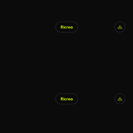
Ricrea
Ricrea