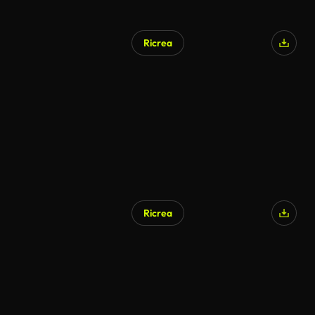
Ricrea
Ricrea