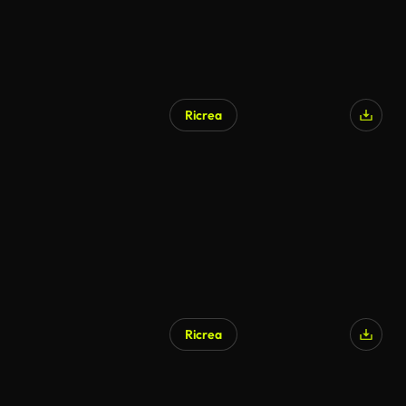
Ricrea
Ricrea