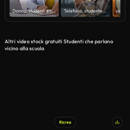
Donna, studenti e computer portatile in classe per la scrittura di note, l'apprendimento e la ricerca, la pianificazione o gli obiettivi per il saggio. Persona africana che digita e pensa al computer all'università, all'università o alla scuola che studi
Telefono, studente e donna in città per post sui social media, sito web internet e app mobile online. Viaggi, smartphone e persona femminile felice in città chattando, scrivendo e facendo networking durante la pausa universitaria
Altri video stock gratuiti Studenti che parlano
vicino alla scuola
Ricrea