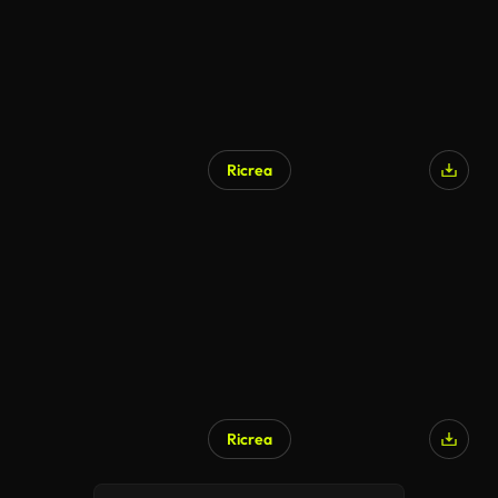
Ricrea
Ricrea