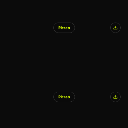
Ricrea
Ricrea