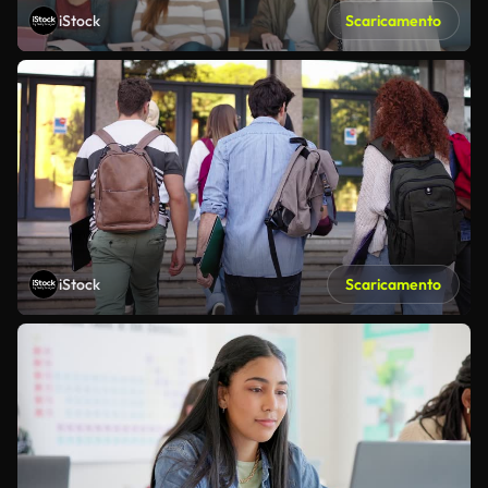
iStock
Scaricamento
iStock
Scaricamento