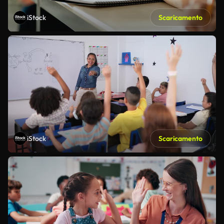
iStock
Scaricamento
iStock
Scaricamento