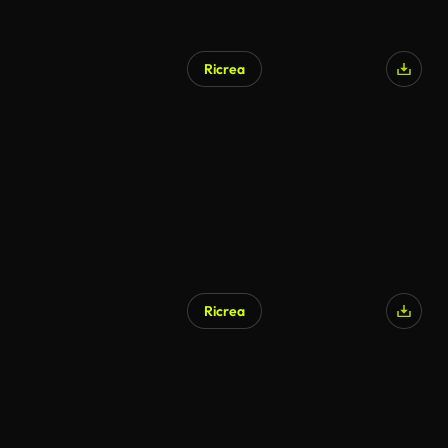
Ricrea
Ricrea