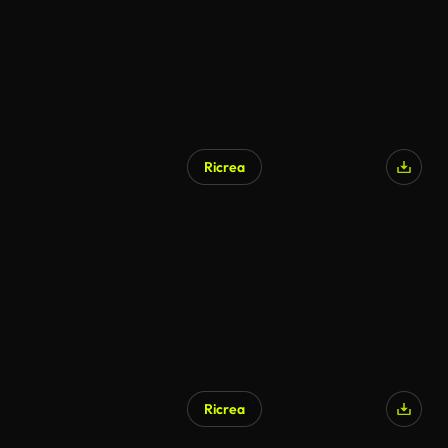
Ricrea
Ricrea