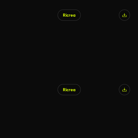
Ricrea
Ricrea