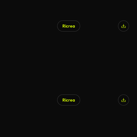
Ricrea
Ricrea