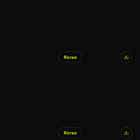
Ricrea
Ricrea