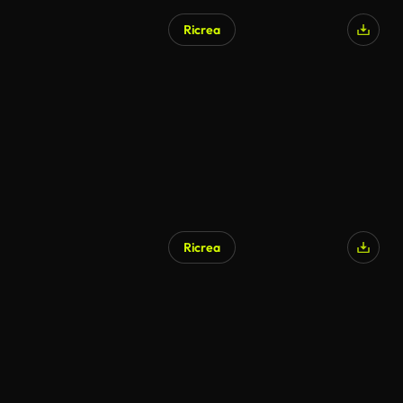
Ricrea
Ricrea