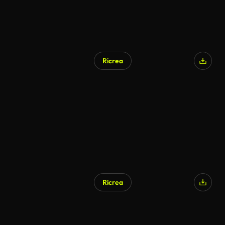
Ricrea
Ricrea