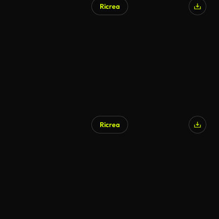
Ricrea
Ricrea