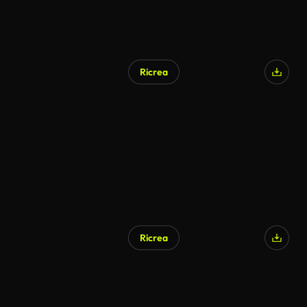
Ricrea
Ricrea