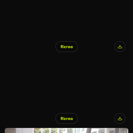
Ricrea
Ricrea