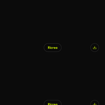
Ricrea
Ricrea