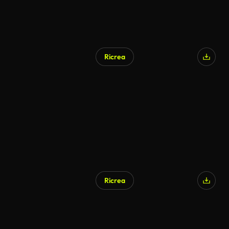
Ricrea
Ricrea