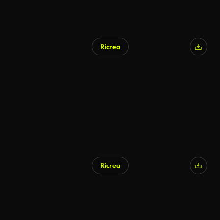
Ricrea
Ricrea