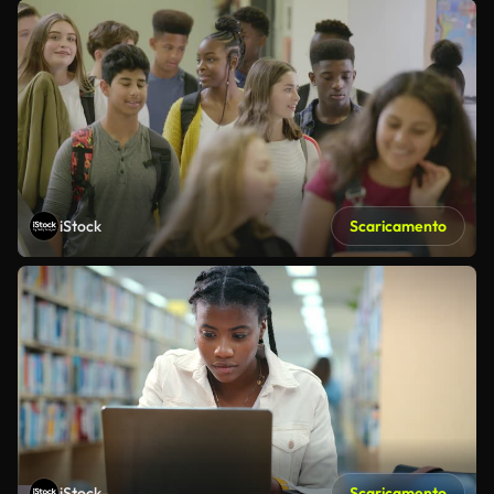
iStock
Scaricamento
iStock
Scaricamento