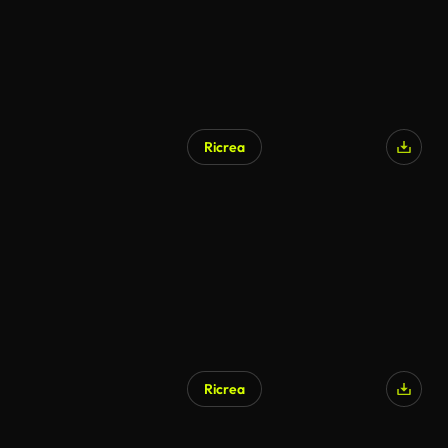
Ricrea
Ricrea