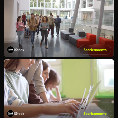
iStock
Scaricamento
iStock
Scaricamento