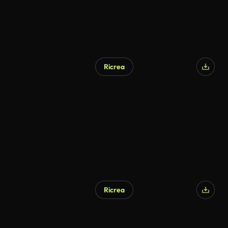
Ricrea
Ricrea