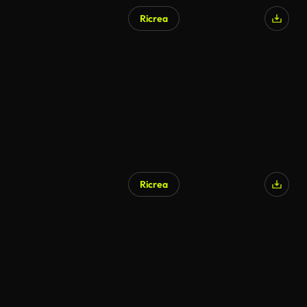
Ricrea
Ricrea