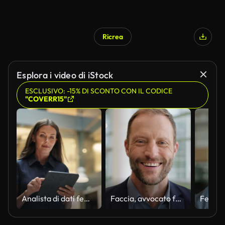
Ricrea
Esplora i video di iStock
ESCLUSIVO: -15% DI SCONTO CON IL CODICE
"COVERR15"
Analista di dati femminile sorridente mentre controlla i nuovi dati per la giornata. Ritratto di donna d'affari bianca che cammina verso il suo ufficio commerciale in un ampio edificio aziendale. Angolo basso, rallentatore
Faccia, avvocato felice e uomo in ufficio, azienda aziendale e posto di lavoro. Ritratto, sorriso e avvocato professionista, dipendente o lavoratore, avvocato e notaio, consulente e consulente aziendale in Australia