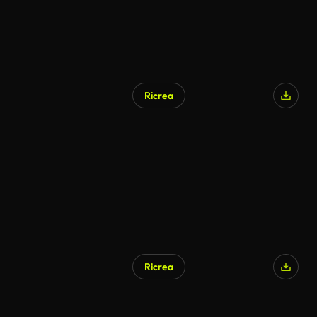
Ricrea
Generato da IA
Ricrea
Generato da IA