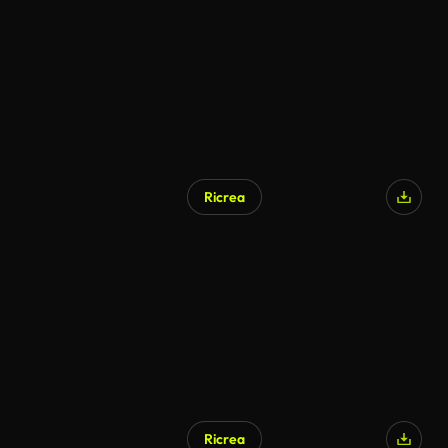
Ricrea
Ricrea