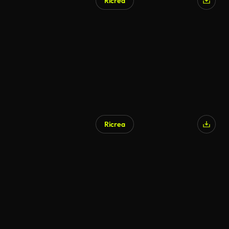
Ricrea
Ricrea