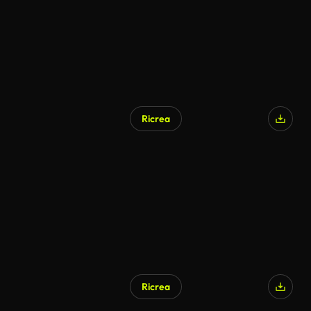
Ricrea
Ricrea