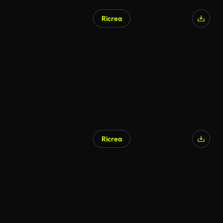
Ricrea
Ricrea