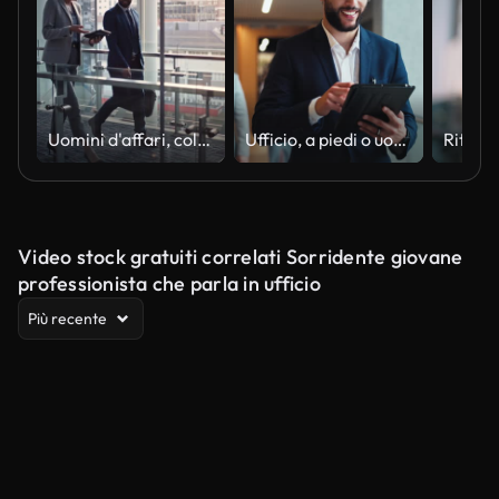
Uomini d'affari, collaborazione e lavoro di squadra con tablet in ufficio per camminare uomo e donna pianificando la strategia aziendale. Dipendenti soddisfatti con un sorriso, una visione di viaggio o di conferenza sulla tecnologia digitale
Ufficio, a piedi o uomo d'affari con tablet per report, informazioni finanziarie o aggiornamento economico. Lobby, dipendente di sesso maschile o consulente finanziario con sorriso per l'investment banking, la ricerca o la revisione online
Video stock gratuiti correlati Sorridente giovane
professionista che parla in ufficio
Più recente