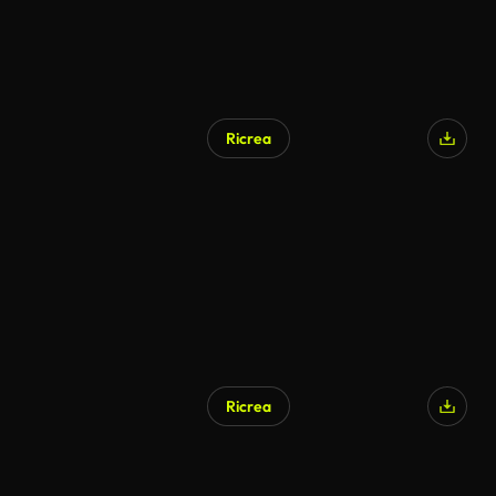
Ricrea
Ricrea