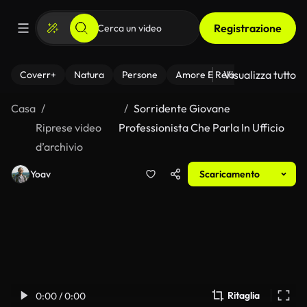
Registrazione
Visualizza tutto
Coverr+
Natura
Persone
Amore E Relazioni
Il Fitnes
Casa
Sorridente Giovane
Riprese video
Professionista Che Parla In Ufficio
d’archivio
Yoav
Scaricamento
Ritaglia
0:00 / 0:00