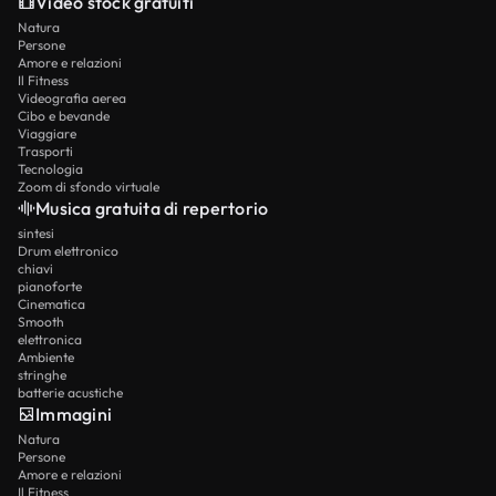
Video stock gratuiti
Natura
Persone
Amore e relazioni
Il Fitness
Videografia aerea
Cibo e bevande
Viaggiare
Trasporti
Tecnologia
Zoom di sfondo virtuale
Musica gratuita di repertorio
sintesi
Drum elettronico
chiavi
pianoforte
Cinematica
Smooth
elettronica
Ambiente
stringhe
batterie acustiche
Immagini
Natura
Persone
Amore e relazioni
Il Fitness