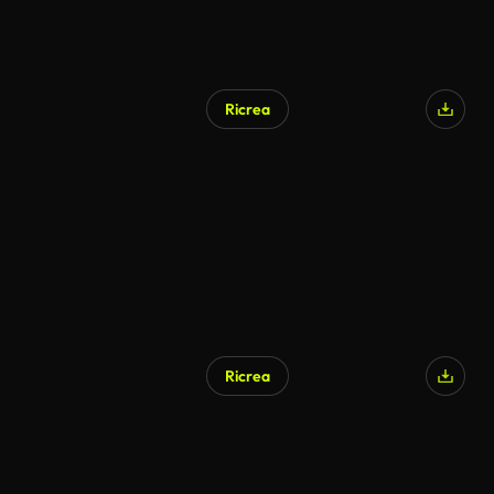
Ricrea
Generato da IA
Ricrea
Generato da IA