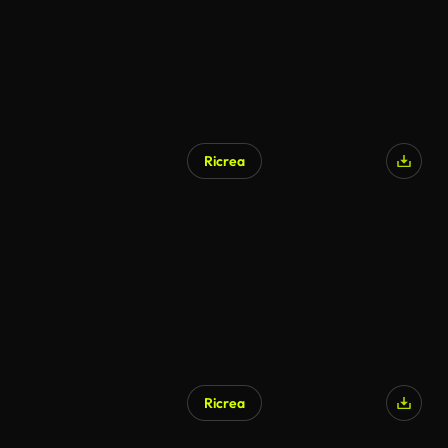
Ricrea
Ricrea