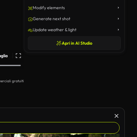
Modify elements
Generate next shot
Update weather & light
Apri in AI Studio
aglia
erciali gratuiti