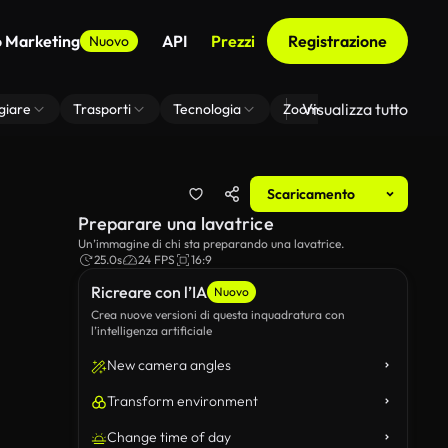
o Marketing
API
Prezzi
Registrazione
Nuovo
Visualizza tutto
giare
Trasporti
Tecnologia
Zoom Di Sfondo Virtuale
Scaricamento
Preparare una lavatrice
Un’immagine di chi sta preparando una lavatrice.
25.0s
24 FPS
16:9
Ricreare con l’IA
Nuovo
Crea nuove versioni di questa inquadratura con
l’intelligenza artificiale
New camera angles
Transform environment
Change time of day