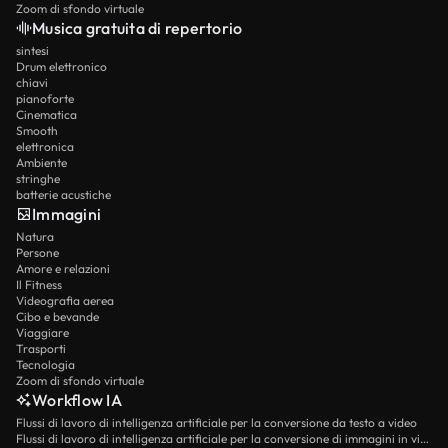
Zoom di sfondo virtuale
Musica gratuita di repertorio
sintesi
Drum elettronico
chiavi
pianoforte
Cinematica
Smooth
elettronica
Ambiente
stringhe
batterie acustiche
Immagini
Natura
Persone
Amore e relazioni
Il Fitness
Videografia aerea
Cibo e bevande
Viaggiare
Trasporti
Tecnologia
Zoom di sfondo virtuale
Workflow IA
Flussi di lavoro di intelligenza artificiale per la conversione da testo a video
Flussi di lavoro di intelligenza artificiale per la conversione di immagini in video