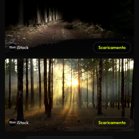
iStock
Scaricamento
iStock
Scaricamento