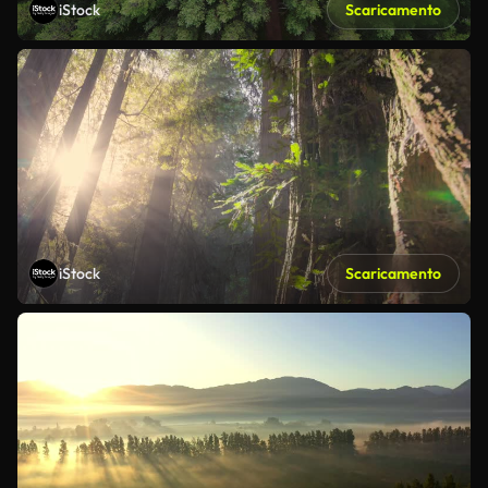
iStock
Scaricamento
iStock
Scaricamento