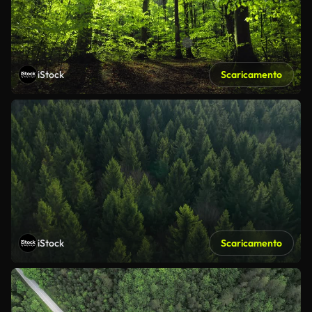
iStock
Scaricamento
iStock
Scaricamento