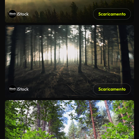
iStock
Scaricamento
iStock
Scaricamento