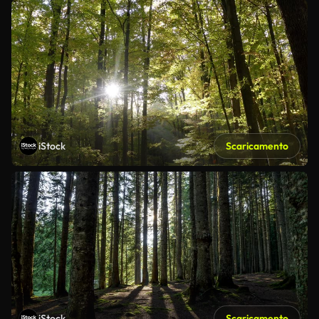
iStock
Scaricamento
iStock
Scaricamento