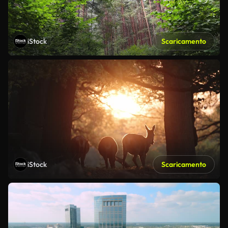
iStock
Scaricamento
iStock
Scaricamento