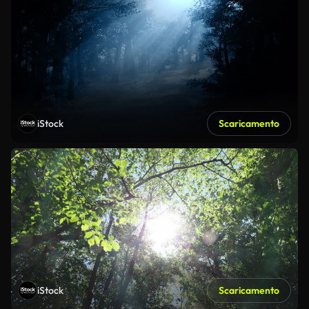
iStock
Scaricamento
iStock
Scaricamento