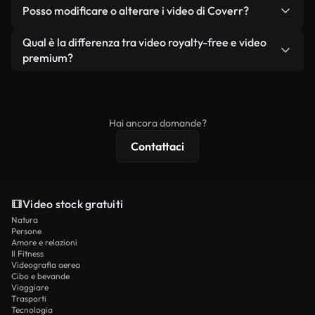
No. Nessuno dei nostri video gratuiti, siano essi
condizione che non si rivendano o ridistribuiscano
Posso modificare o alterare i video di Coverr?
reali o generati dall'intelligenza artificiale, include
i filmati stessi come prodotto a sé stante.
filigrane. Avrai a disposizione filmati puliti e pronti
Sì. Siete liberi di tagliare, ritagliare o remixare i
Qual è la differenza tra video royalty-free e video
all'uso.
nostri video. Assicuratevi solo che il prodotto
premium?
finale rispetti la nostra licenza e non venga
I video royalty-free includono i diritti commerciali,
ridistribuito come contenuto stock non riprodotto.
mentre i contenuti premium includono filmati
esclusivi, risoluzione 4K e protezioni di licenza
Hai ancora domande?
estese.
Contattaci
Video stock gratuiti
Natura
Persone
Amore e relazioni
Il Fitness
Videografia aerea
Cibo e bevande
Viaggiare
Trasporti
Tecnologia