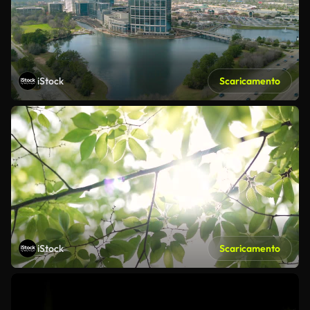
iStock
Scaricamento
iStock
Scaricamento