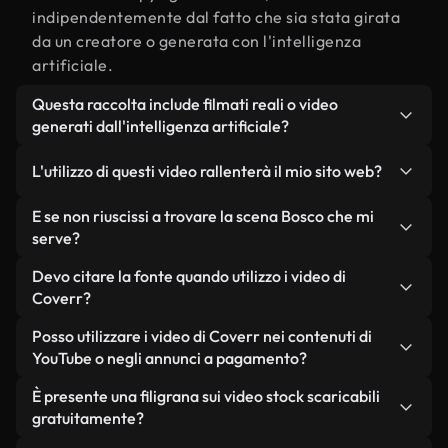
indipendentemente dal fatto che sia stata girata
da un creatore o generata con l'intelligenza
artificiale.
Questa raccolta include filmati reali o video
generati dall'intelligenza artificiale?
Entrambe. Si tratta di una libreria ibrida composta
L'utilizzo di questi video rallenterà il mio sito web?
da filmati reali, girati da persone, relativi a Bosco,
e da video generati dall'intelligenza artificiale.
Non se scegli le nostre versioni ottimizzate.
E se non riuscissi a trovare la scena Bosco che mi
Ogni video è chiaramente etichettato, così saprai
Offriamo formati leggeri e pronti per il web,
serve?
sempre cosa stai utilizzando.
progettati per l'utilizzo in background, che
Puoi crearne uno all'istante utilizzando Coverr AI
Devo citare la fonte quando utilizzo i video di
mantengono alta la qualità, riducono al minimo i
Studio. Ti basta descrivere la scena, ad esempio
Coverr?
tempi di caricamento e migliorano parametri
"Bosco al tramonto", e lo Studio genererà in pochi
come LCP.
Non è richiesto alcun riconoscimento dell'autore.
Posso utilizzare i video di Coverr nei contenuti di
secondi un video personalizzato in conformità con
Tutti i video presenti nella nostra libreria sono
YouTube o negli annunci a pagamento?
i nostri standard di licenza.
esenti da diritti d'autore e possono essere utilizzati
Sì. Tutti i filmati di Coverr possono essere utilizzati
È presente una filigrana sui video stock scaricabili
senza citare il creatore, sebbene sia sempre
in video monetizzati su YouTube, promozioni sui
gratuitamente?
gradito.
social media e annunci pubblicitari per i clienti, a