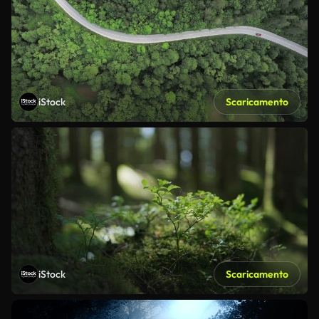
iStock
Scaricamento
iStock
Scaricamento