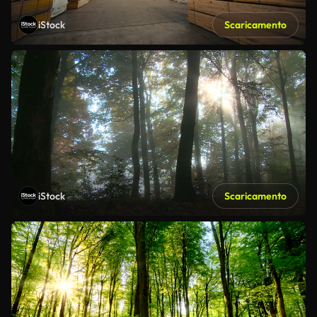
iStock
Scaricamento
iStock
Scaricamento