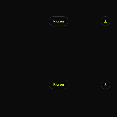
Ricrea
Generato da IA
Ricrea
Generato da IA