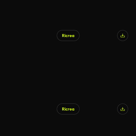
Ricrea
Generato da IA
Ricrea
Generato da IA