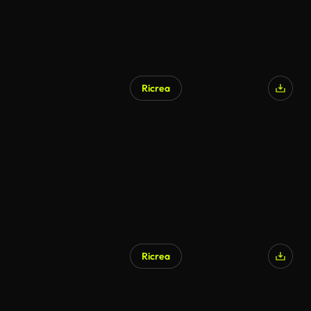
Ricrea
Generato da IA
Ricrea
Generato da IA