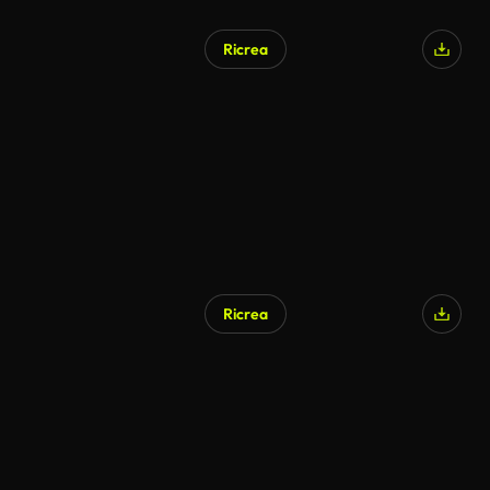
Ricrea
Generato da IA
Ricrea
Generato da IA