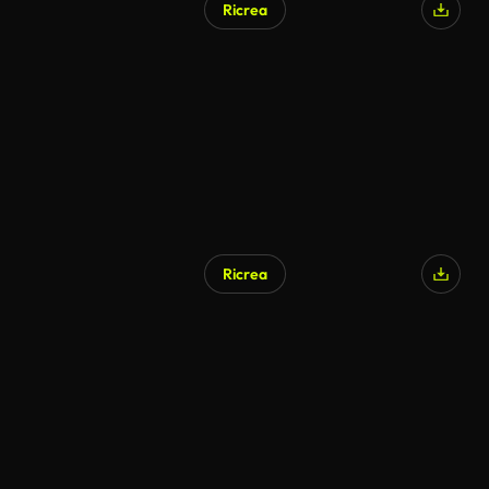
Ricrea
Generato da IA
Ricrea
Generato da IA