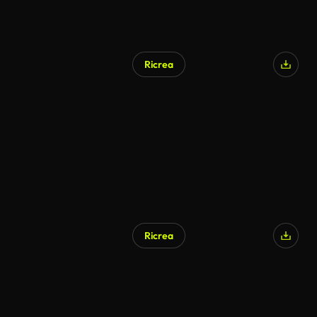
Ricrea
Generato da IA
Ricrea