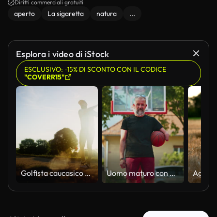
Diritti commerciali gratuiti
aperto
La sigaretta
natura
...
Esplora i video di iStock
ESCLUSIVO: -15% DI SCONTO CON IL CODICE
"COVERR15"
Golfista caucasico adulto medio che segue il colpo con la trappola di sabbia all'ora d'oro
Uomo maturo con differenza di arti che tiene la palla da basket su un campo soleggiato