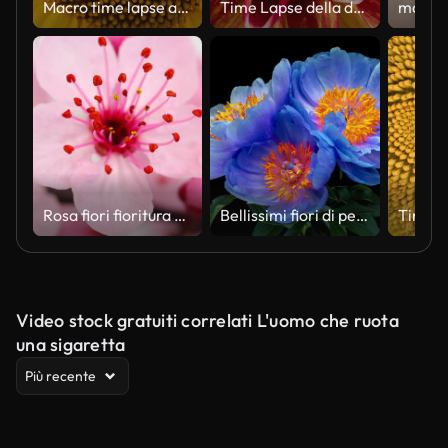
Macro time lapse apertura Testa di Girasole, isolata su sfondo nero puro
Time Lapse della dalia gialla rossa in fiore
Rosa fiori fioritura Albero di ciliegio 4 k
Bellissimi fiori di peonia blu che sbocciano su sfondo nero. Concetto di festa della mamma. Vacanza, amore, sfondo di design di compleanno
Video stock gratuiti correlati L'uomo che ruota
una sigaretta
Più recente