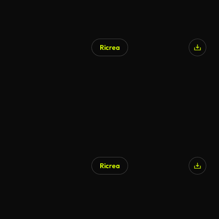
Ricrea
Ricrea