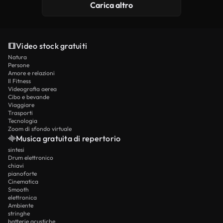
Carica altro
Video stock gratuiti
Natura
Persone
Amore e relazioni
Il Fitness
Videografia aerea
Cibo e bevande
Viaggiare
Trasporti
Tecnologia
Zoom di sfondo virtuale
Musica gratuita di repertorio
sintesi
Drum elettronico
chiavi
pianoforte
Cinematica
Smooth
elettronica
Ambiente
stringhe
batterie acustiche