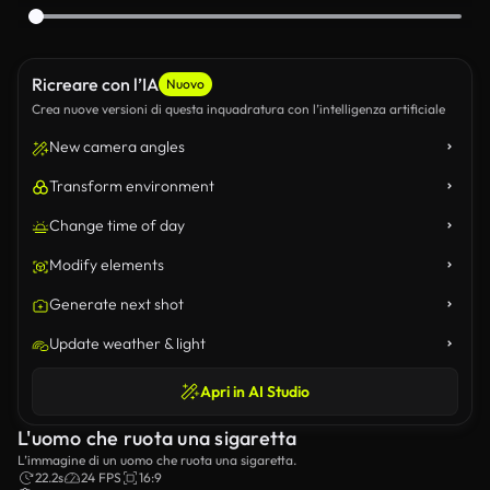
Ricreare con l’IA
Nuovo
Crea nuove versioni di questa inquadratura con l’intelligenza artificiale
New camera angles
Transform environment
Change time of day
Modify elements
Generate next shot
Update weather & light
Apri in AI Studio
L'uomo che ruota una sigaretta
L’immagine di un uomo che ruota una sigaretta.
22.2s
24 FPS
16:9