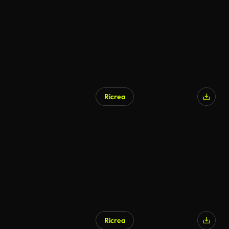
Ricrea
Generato da IA
Ricrea