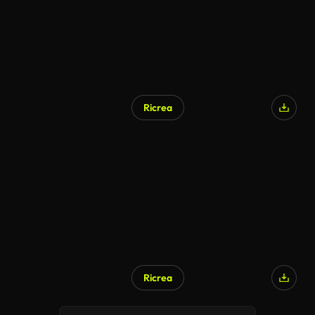
Ricrea
Generato da IA
Ricrea
Generato da IA