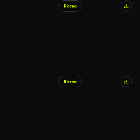
Ricrea
Generato da IA
Ricrea
Generato da IA