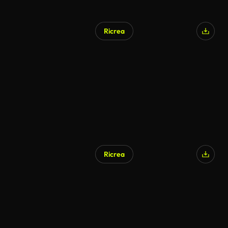
Ricrea
Ricrea