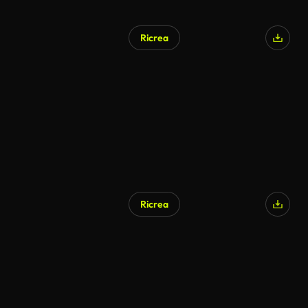
Ricrea
Generato da IA
Ricrea
Generato da IA