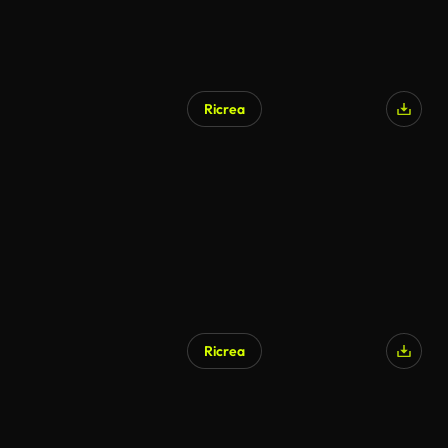
Ricrea
Ricrea