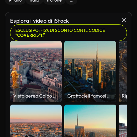
Milano
Italia
Il drone
...
Esplora i video di iStock
ESCLUSIVO: -15% DI SCONTO CON IL CODICE
"COVERR15"
Vista aerea Colpo Del Duomo Di Milano Piazza Del Duomo Di Milano E Galleria Vittorio Emanuele Centro Di Milano Tramonto. Filmati 4K a Milano, Italia
Grattacieli famosi AEREI nel quartiere degli affari durante il tramonto, Milano, Italia, Europa