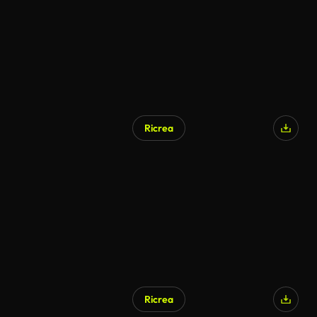
Ricrea
Ricrea