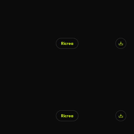
Ricrea
Ricrea