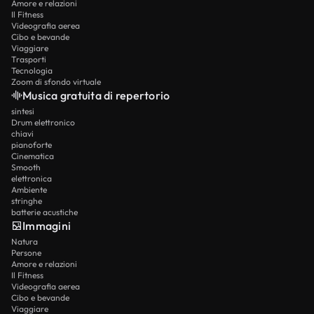
Amore e relazioni
Il Fitness
Videografia aerea
Cibo e bevande
Viaggiare
Trasporti
Tecnologia
Zoom di sfondo virtuale
Musica gratuita di repertorio
sintesi
Drum elettronico
chiavi
pianoforte
Cinematica
Smooth
elettronica
Ambiente
stringhe
batterie acustiche
Immagini
Natura
Persone
Amore e relazioni
Il Fitness
Videografia aerea
Cibo e bevande
Viaggiare