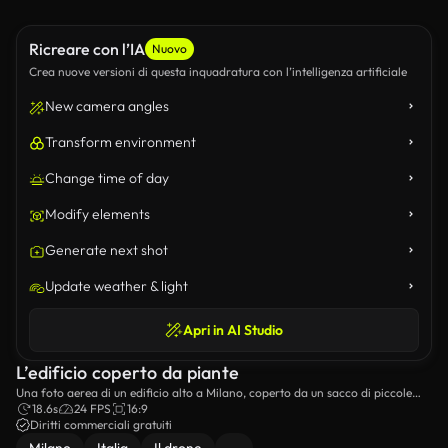
Ricreare con l’IA
Nuovo
Crea nuove versioni di questa inquadratura con l’intelligenza artificiale
New camera angles
Transform environment
Change time of day
Modify elements
Generate next shot
Update weather & light
Apri in AI Studio
L’edificio coperto da piante
Una foto aerea di un edificio alto a Milano, coperto da un sacco di piccole
piante.
18.6s
24 FPS
16:9
Diritti commerciali gratuiti