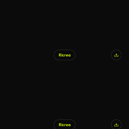
Ricrea
Ricrea