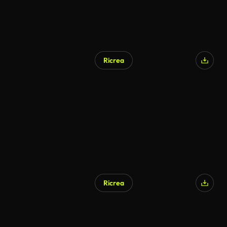
Ricrea
Ricrea