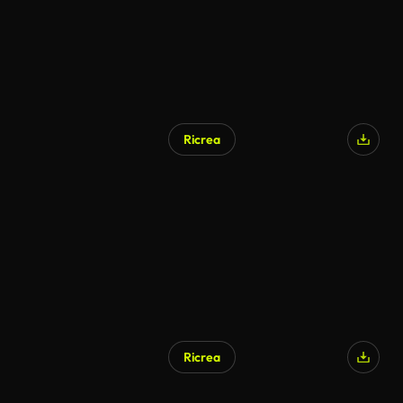
Ricrea
Ricrea