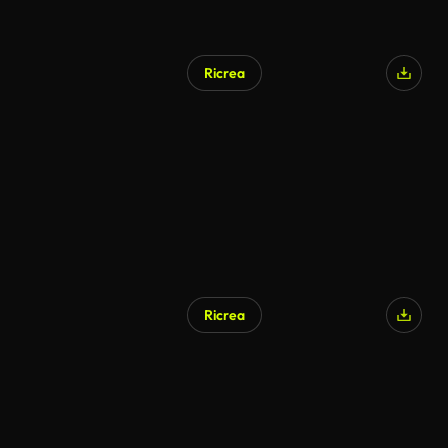
Ricrea
Ricrea