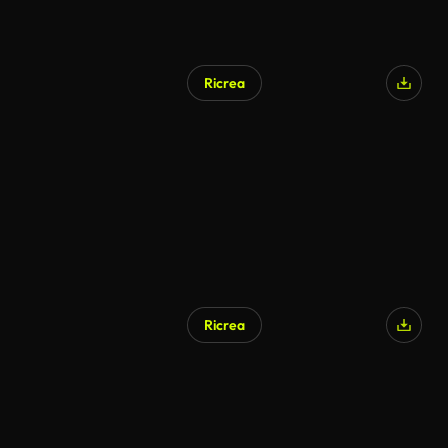
Ricrea
Generato da IA
Ricrea
Generato da IA