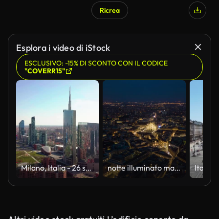
Ricrea
Esplora i video di iStock
ESCLUSIVO: -15% DI SCONTO CON IL CODICE
"COVERR15"
Milano, Italia - 26 settembre 2018: vista aerea skyline città milano volando verso grattacieli area finanziaria
notte illuminato malan centro aereo panorama 4k tempo decade italia