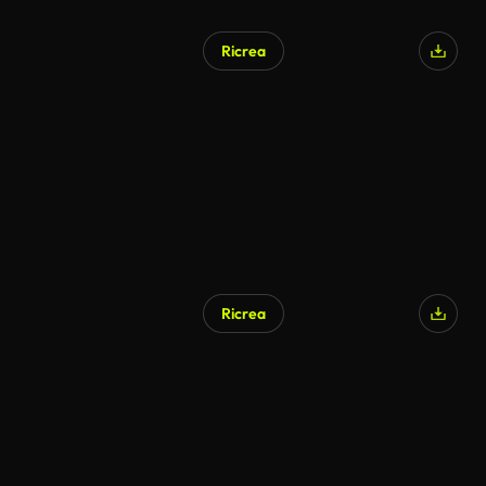
Ricrea
Generato da IA
Ricrea
Generato da IA