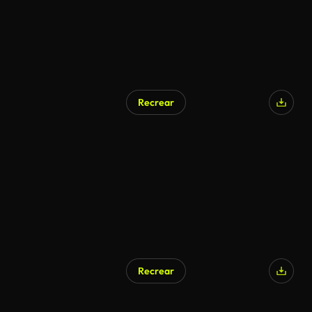
Recrear
Recrear