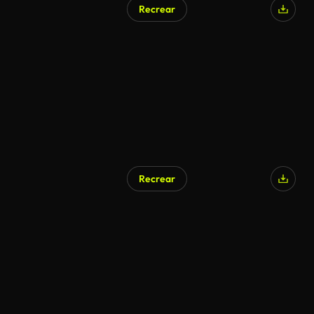
Recrear
Recrear