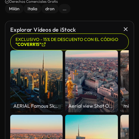
Derechos Comerciales Gratis
Milán
Italia
dron
...
Explorar Vídeos de iStock
EXCLUSIVO - 15% DE DESCUENTO CON EL CÓDIGO
"COVERR15"
AERIAL Famous Skyscrapers In The Business District During Sunset,Milan,Italy,Europe
Aerial view Shot Of Milan Cathedral Piazza Del Duomo Di Milano And Galleria Vittorio Emanuele City Center Of Milano Sunset. 4K Footage in Milan Italy