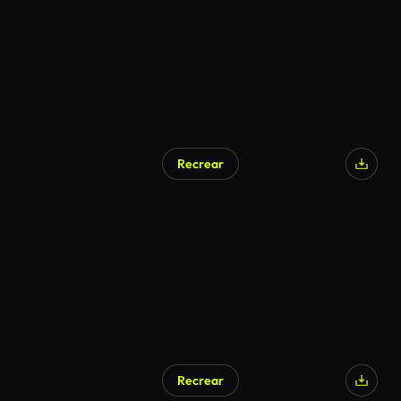
Recrear
Recrear