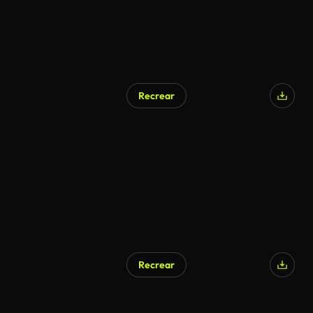
Recrear
Recrear