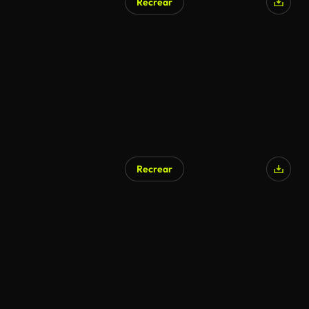
Recrear
Recrear