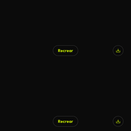
Recrear
Recrear