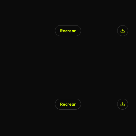
Recrear
Recrear