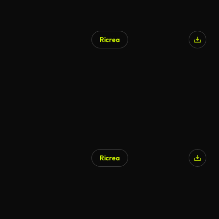
Ricrea
Ricrea