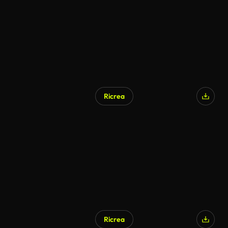
Ricrea
Ricrea