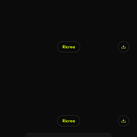
Ricrea
Ricrea