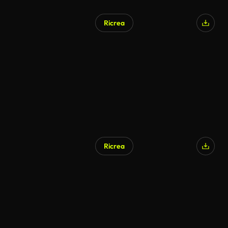
Ricrea
Generato da IA
Ricrea
Generato da IA