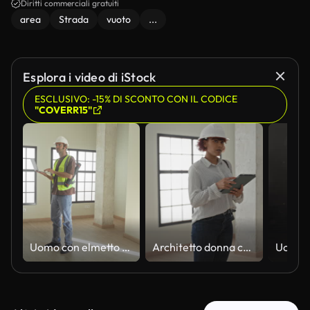
Diritti commerciali gratuiti
area
Strada
vuoto
...
Esplora i video di iStock
ESCLUSIVO: -15% DI SCONTO CON IL CODICE
"COVERR15"
Uomo con elmetto e giubbotto di sicurezza che digita sul portatile mentre porta piani arrotolati e porta occhiali nell'edificio; pianificare il focus.
Architetto donna con casco tiene una tavoletta e punta il dito al soffitto vicino a una colonna di cemento nell'edificio; Ispezione mirata.