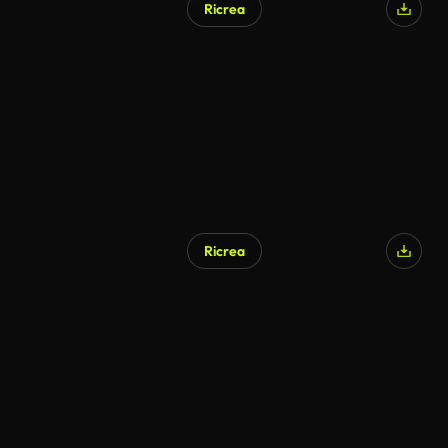
Ricrea
Ricrea