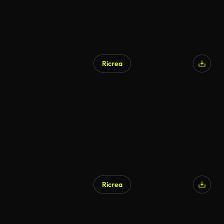
Ricrea
Ricrea