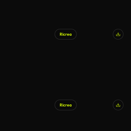
Ricrea
Ricrea