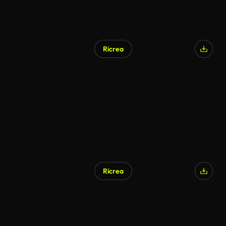
Ricrea
Ricrea