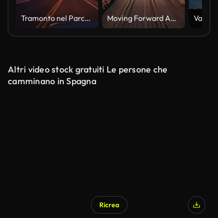
Tramonto nel Parco Nazionale degli Arches, Utah: Guida
Moving Forward Aerial Drone Shot of a Vanishing Point Dirt Road with Mountains in the Background Outside of Moab, Utah with Desert Plains on Either Side Underneath a Blue Sky at Sunset /Sunrise
Altri video stock gratuiti Le persone che
camminano in Spagna
Ricrea