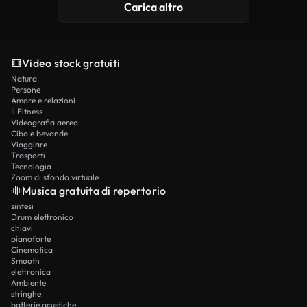
Carica altro
Video stock gratuiti
Natura
Persone
Amore e relazioni
Il Fitness
Videografia aerea
Cibo e bevande
Viaggiare
Trasporti
Tecnologia
Zoom di sfondo virtuale
Musica gratuita di repertorio
sintesi
Drum elettronico
chiavi
pianoforte
Cinematica
Smooth
elettronica
Ambiente
stringhe
batterie acustiche