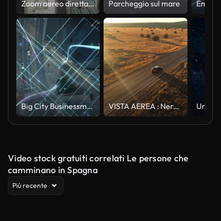
Zoom aereo direttamente sopra l'incrocio del centro con traffico cittadino sparso.
Parcheggio sul mare
Big City Businessman utilizza smartphone, si trova su Crowded Street. Visualizzazione e-commerce delle linee di informazione che volano dal telefono cellulare alla rete digitale globale. Scatto drone aereo zoom dall'alto verso il basso
VISTA AEREA : Nero SUV auto guida lungo la Strada di campagna vuota d'estate al tramonto
Video stock gratuiti correlati Le persone che
camminano in Spagna
Più recente