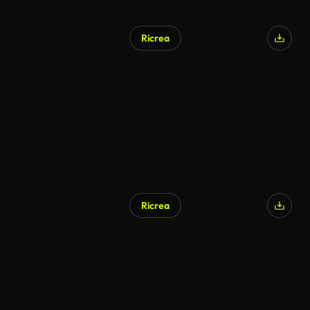
Ricrea
Generato da IA
Ricrea