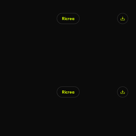
Ricrea
Ricrea