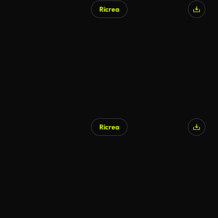
Ricrea
Ricrea