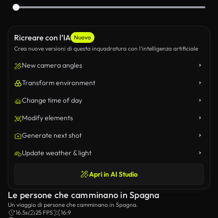
Ricreare con l’IA
Nuovo
Crea nuove versioni di questa inquadratura con l’intelligenza artificiale
New camera angles
Transform environment
Change time of day
Modify elements
Generate next shot
Update weather & light
Apri in AI Studio
Le persone che camminano in Spagna
Un viaggio di persone che camminano in Spagna.
16.5s
25 FPS
16:9