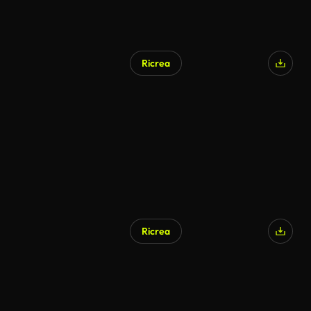
Ricrea
Ricrea