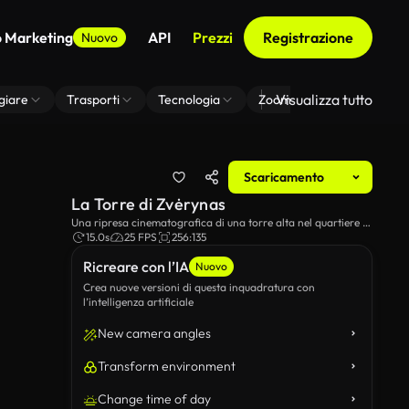
o Marketing
API
Prezzi
Registrazione
Nuovo
Visualizza tutto
giare
Trasporti
Tecnologia
Zoom Di Sfondo Virtuale
Scaricamento
La Torre di Zvėrynas
Una ripresa cinematografica di una torre alta nel quartiere di
Žvėrynas a Vilnius, Lituania.
15.0s
25 FPS
256:135
Ricreare con l’IA
Nuovo
Crea nuove versioni di questa inquadratura con
l’intelligenza artificiale
New camera angles
Transform environment
Change time of day