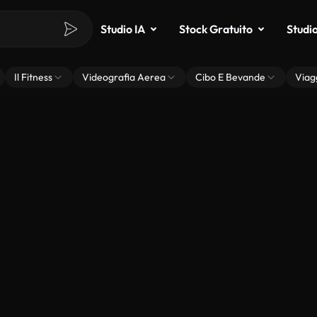
Studio IA
Stock Gratuito
Studi
Il Fitness
Videografia Aerea
Cibo E Bevande
Viag