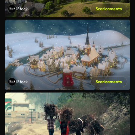
iStock
Scaricamento
iStock
Scaricamento