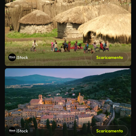
iStock
Scaricamento
iStock
Scaricamento