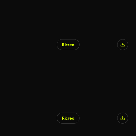
Ricrea
Ricrea