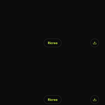
Ricrea
Ricrea