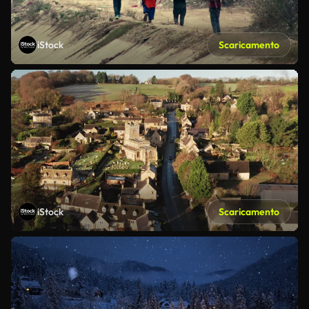
iStock
Scaricamento
iStock
Scaricamento