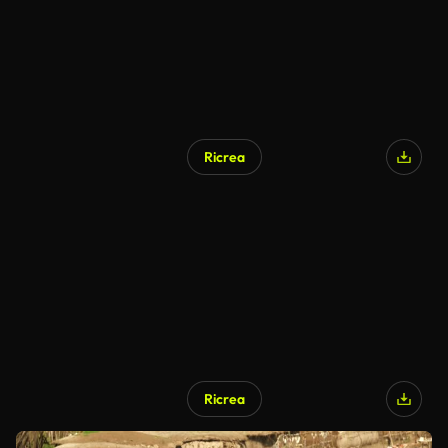
Ricrea
Ricrea