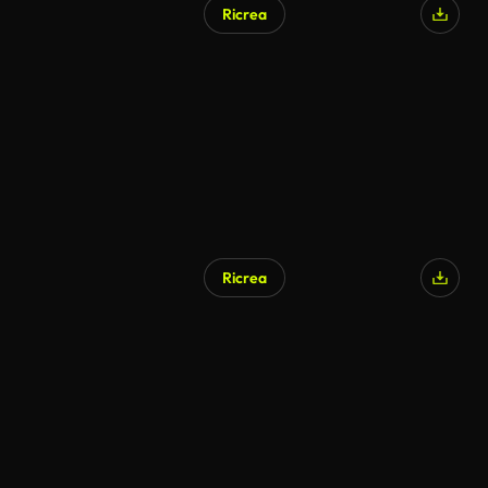
Ricrea
Ricrea