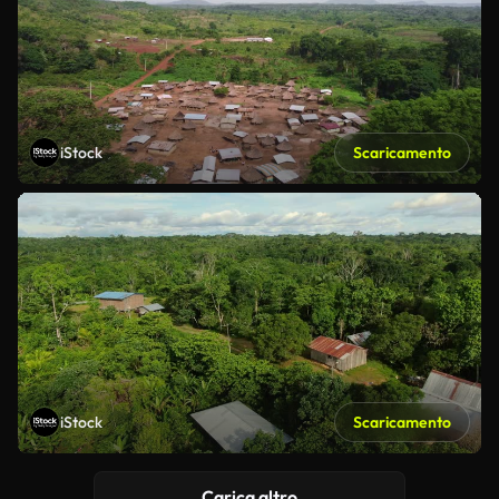
iStock
Scaricamento
iStock
Scaricamento
Carica altro