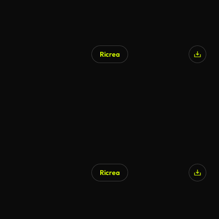
Ricrea
Ricrea