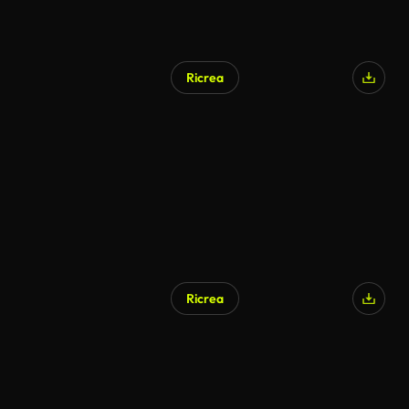
Ricrea
Ricrea