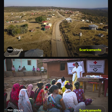
iStock
Scaricamento
iStock
Scaricamento