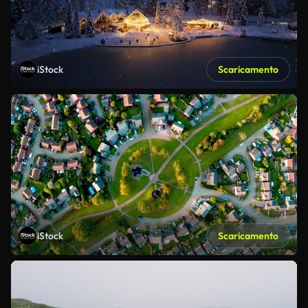
iStock
Scaricamento
iStock
Scaricamento