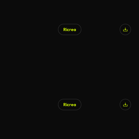
Ricrea
Ricrea