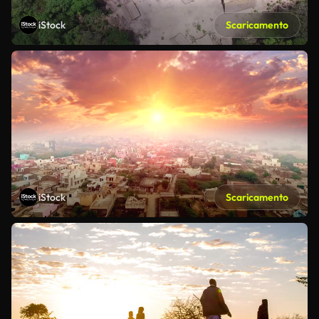
iStock
Scaricamento
iStock
Scaricamento