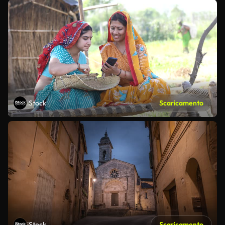
iStock
Scaricamento
iStock
Scaricamento