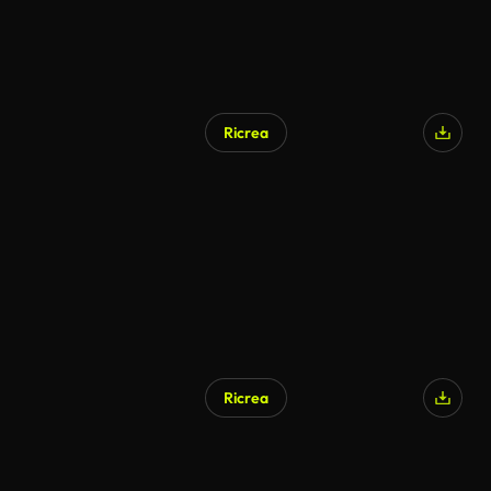
Ricrea
Ricrea