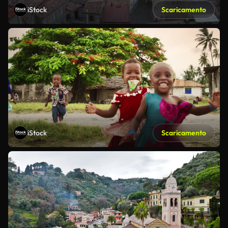
iStock
Scaricamento
iStock
Scaricamento