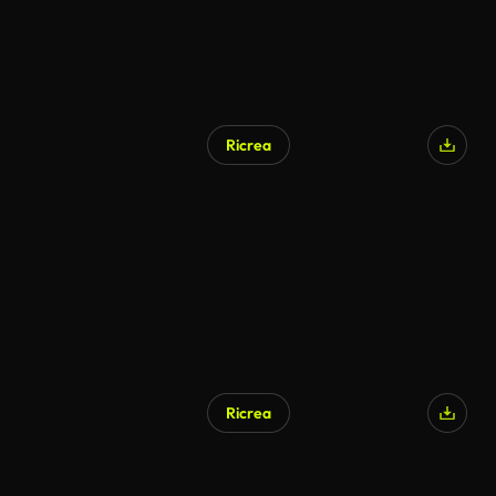
Ricrea
Ricrea