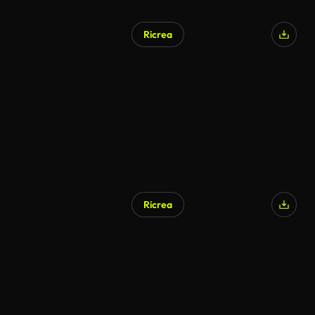
Ricrea
Ricrea