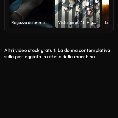
Ragazza da primo piano che tiene il volante che guida su strada con una mano
Vista aerea 4K High Angle ampio scatto di pedoni uomo e donna turista che cammina attraversando il passaggio pedonale con il traffico che guida auto sulla strada in estate a Ginza, Tokyo, Giappone
Altri video stock gratuiti La donna contemplativa
sulla passeggiata in attesa della macchina