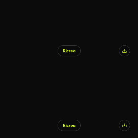
Ricrea
Generato da IA
Ricrea