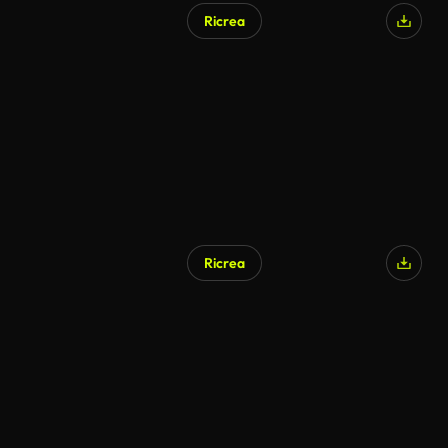
Ricrea
Generato da IA
Ricrea
Generato da IA