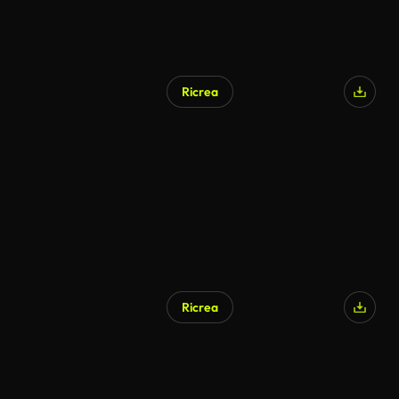
Ricrea
Generato da IA
Ricrea
Generato da IA