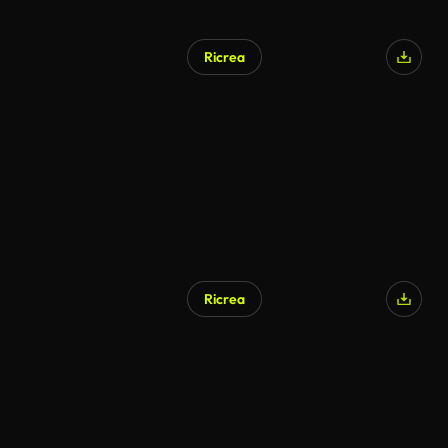
Ricrea
Generato da IA
Ricrea
Generato da IA