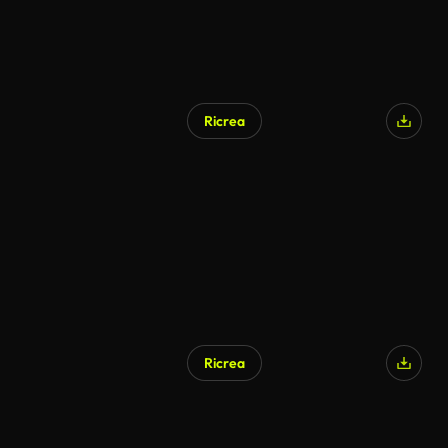
Ricrea
Ricrea