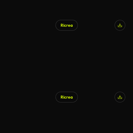
Ricrea
Ricrea