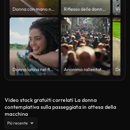
Donna con mano nella brezza
Riflesso delle donne nello specchietto retrovisore
Donna latina nel finestrino dell'auto. Viaggio in auto. Capelli ricci al vento. La ragazza guarda fuori dal finestrino dell'auto. Concetto di viaggio brasiliano in auto.
Anonimo rallentatore folla di New York
Video stock gratuiti correlati La donna
contemplativa sulla passeggiata in attesa della
macchina
Più recente