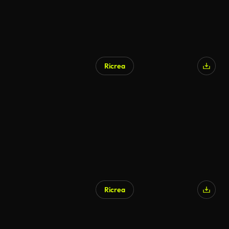
Ricrea
Generato da IA
Ricrea
Generato da IA