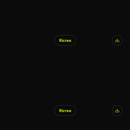
Ricrea
Ricrea
Generato da IA