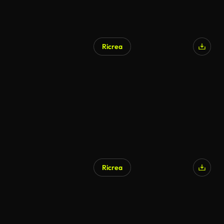
Ricrea
Generato da IA
Ricrea
Generato da IA