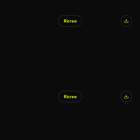
Ricrea
Ricrea
Generato da IA