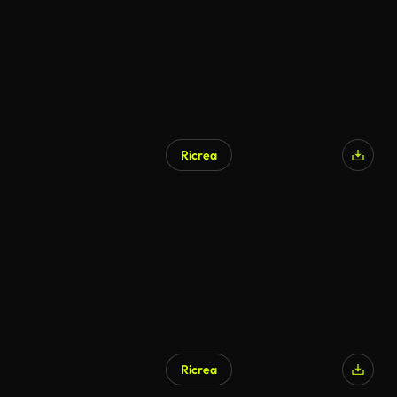
Ricrea
Generato da IA
Ricrea