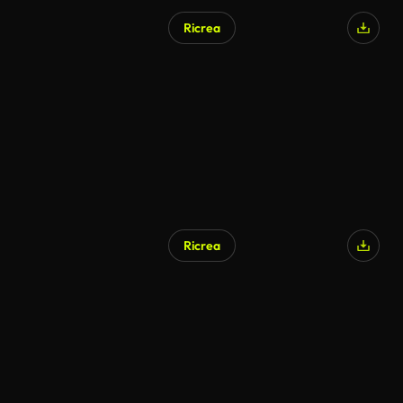
Ricrea
Generato da IA
Ricrea