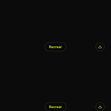
Recrear
Recrear