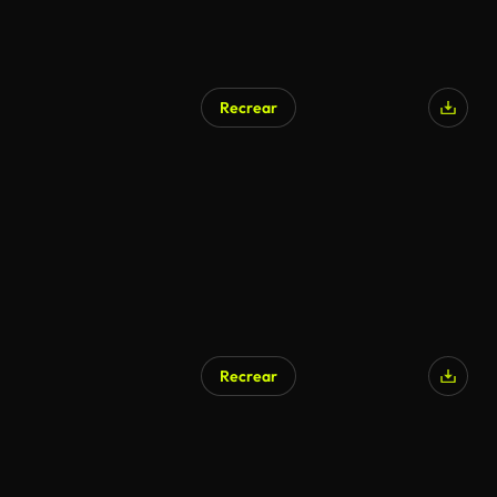
Recrear
Recrear