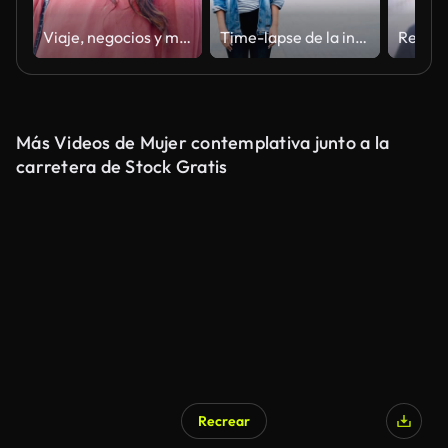
Viaje, negocios y mujer india caminando al aire libre para un nuevo trabajo, primer día o objetivos profesionales. Por la mañana, en el trayecto al trabajo o en una trabajadora que mira hacia arriba en señal de gratitud, reflexión o inspiración al air
Time-lapse de la infeliz niña solitaria solas en la calle y mirando a cámara cuando la gente está caminando alrededor de rápido. Soledad y concepto de la vida moderna.
Más Videos de Mujer contemplativa junto a la
carretera de Stock Gratis
Recrear