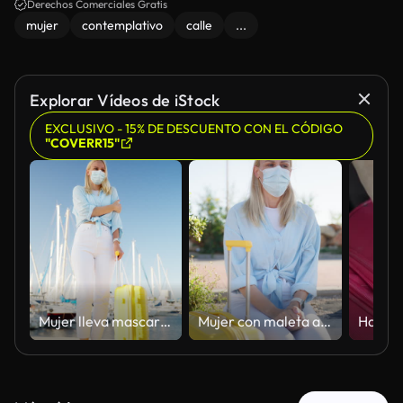
Derechos Comerciales Gratis
mujer
contemplativo
calle
...
Explorar Vídeos de iStock
EXCLUSIVO - 15% DE DESCUENTO CON EL CÓDIGO
"COVERR15"
Mujer lleva mascarilla protectora mientras viaja con maleta en la marina. Concepto de nueva normalidad del turismo y las vacaciones durante la pandemia
Mujer con maleta amarilla sentada en la parada y poniéndose mascarilla protectora, demostrando viajes seguros y turismo durante la pandemia de coronavirus y la nueva normalidad