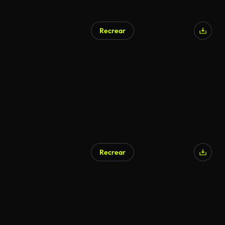
Recrear
Recrear