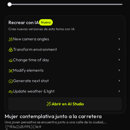
Recrear con IA
Nuevo
Crea nuevas versiones de esta toma con IA
New camera angles
Transform environment
Change time of day
Modify elements
Generate next shot
Update weather & light
Abrir en AI Studio
Mujer contemplativa junto a la carretera
Una joven pensativa se encuentra junto a una calle de la ciudad,
aparentemente perdida en sus pensamientos con los autos que pasan.
19.1s
25 FPS
16:9