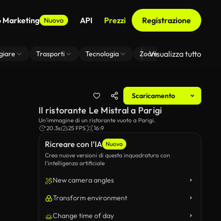
o Marketing
API
Prezzi
Registrazione
Nuovo
Visualizza tutto
giare
Trasporti
Tecnologia
Zoom Di Sfondo Virtuale
Scaricamento
Il ristorante Le Mistral a Parigi
Un’immagine di un ristorante vuoto a Parigi.
20.3s
25 FPS
16:9
Ricreare con l’IA
Nuovo
Crea nuove versioni di questa inquadratura con
l’intelligenza artificiale
New camera angles
Transform environment
Change time of day