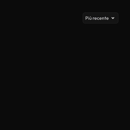
Vis
Più recente
Generato da IA