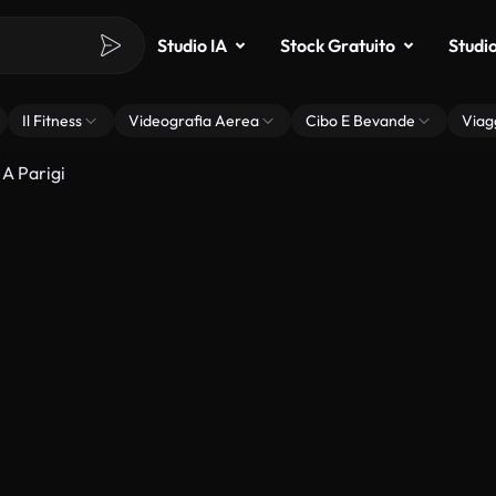
Studio IA
Stock Gratuito
Studi
Il Fitness
Videografia Aerea
Cibo E Bevande
Viag
 A Parigi