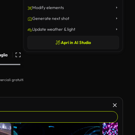
Modify elements
Generate next shot
Update weather & light
Apri in AI Studio
aglia
erciali gratuiti