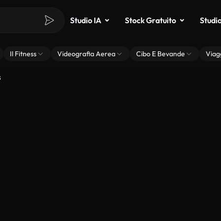
Studio IA
Stock Gratuito
Studi
Il Fitness
Videografia Aerea
Cibo E Bevande
Viag
s