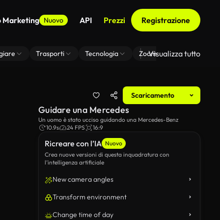
o Marketing
API
Prezzi
Registrazione
Nuovo
Visualizza tutto
giare
Trasporti
Tecnologia
Zoom Di Sfondo Virtuale
Scaricamento
Guidare una Mercedes
Un uomo è stato ucciso guidando una Mercedes-Benz
10.9s
24 FPS
16:9
Ricreare con l’IA
Nuovo
Crea nuove versioni di questa inquadratura con
l’intelligenza artificiale
New camera angles
Transform environment
Change time of day