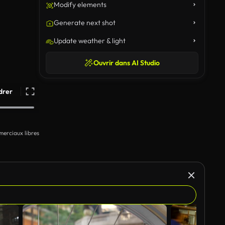
Modify elements
Generate next shot
Update weather & light
Ouvrir dans AI Studio
drer
erciaux libres