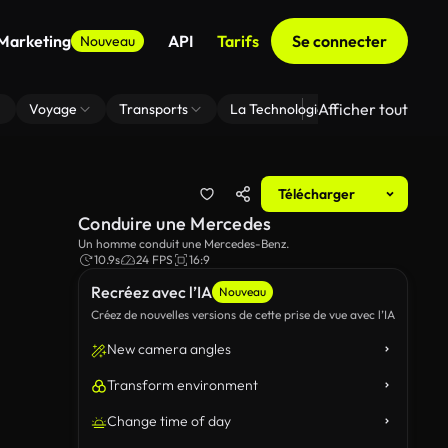
 Marketing
API
Tarifs
Se connecter
Nouveau
Afficher tout
Voyage
Transports
La Technologie
Zoom En Arri
Télécharger
Conduire une Mercedes
Un homme conduit une Mercedes-Benz.
10.9s
24 FPS
16:9
Recréez avec l’IA
Nouveau
Créez de nouvelles versions de cette prise de vue avec l’IA
New camera angles
Transform environment
Change time of day