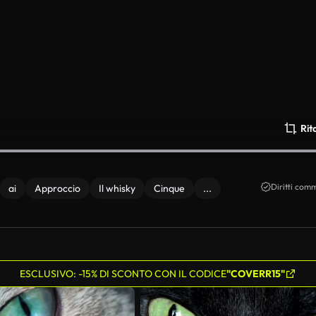
Rit
Diritti comm
ai
Approccio
Il whisky
Cinque
...
ESCLUSIVO: -15% DI SCONTO CON IL CODICE
"COVERR15"