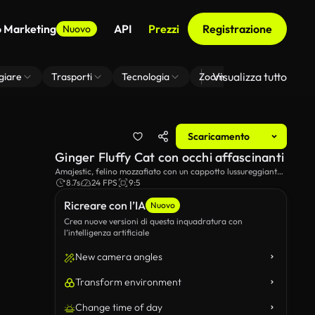
o Marketing
API
Prezzi
Registrazione
Nuovo
Visualizza tutto
giare
Trasporti
Tecnologia
Zoom Di Sfondo Virtuale
Scaricamento
Ginger Fluffy Cat con occhi affascinanti
Amajestic, felino mozzafiato con un cappotto lussureggiante,
guardando in lontananza.I suoi grandi occhi verdi espressivi
8.7s
24 FPS
9:5
e delicati whiskers sono catturati in dettagli mozzafiato,
Ricreare con l’IA
trasmettendo un senso di curiosità ed eleganza
Nuovo
Crea nuove versioni di questa inquadratura con
l’intelligenza artificiale
New camera angles
Transform environment
Change time of day