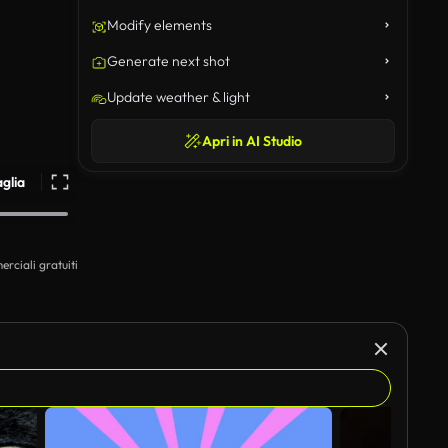
Modify elements
Generate next shot
Update weather & light
Apri in AI Studio
aglia
erciali gratuiti